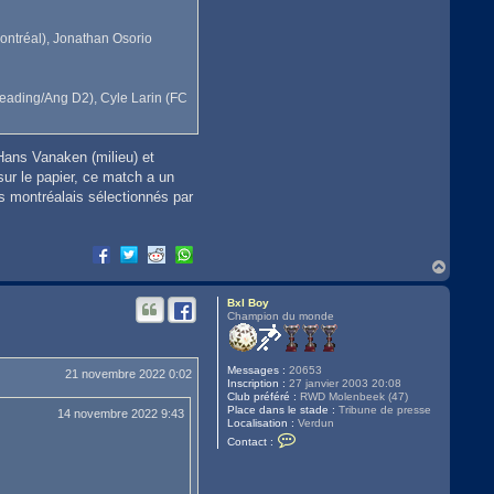
ontréal), Jonathan Osorio
(Reading/Ang D2), Cyle Larin (FC
Hans Vanaken (milieu) et
ur le papier, ce match a un
s montréalais sélectionnés par
H
a
u
Bxl Boy
t
Champion du monde
Messages :
20653
21 novembre 2022 0:02
Inscription :
27 janvier 2003 20:08
Club préféré :
RWD Molenbeek (47)
Place dans le stade :
Tribune de presse
14 novembre 2022 9:43
Localisation :
Verdun
C
Contact :
o
n
t
a