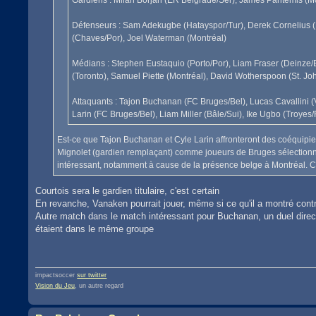
Gardiens : Milan Borjan (ER Belgrade/Ser), James Pantemis (Mo
Défenseurs : Sam Adekugbe (Hatayspor/Tur), Derek Cornelius (Pan
(Chaves/Por), Joel Waterman (Montréal)
Médians : Stephen Eustaquio (Porto/Por), Liam Fraser (Deinze/B
(Toronto), Samuel Piette (Montréal), David Wotherspoon (St. J
Attaquants : Tajon Buchanan (FC Bruges/Bel), Lucas Cavallini (V
Larin (FC Bruges/Bel), Liam Miller (Bâle/Sui), Ike Ugbo (Troyes/
Est-ce que Tajon Buchanan et Cyle Larin affronteront des coéquipie
Mignolet (gardien remplaçant) comme joueurs de Bruges sélectionné
intéressant, notamment à cause de la présence belge à Montréal. 
Courtois sera le gardien titulaire, c'est certain
En revanche, Vanaken pourrait jouer, même si ce qu'il a montré contre 
Autre match dans le match intéressant pour Buchanan, un duel direct
étaient dans le même groupe
impactsoccer
sur twitter
Vision du Jeu
, un autre regard