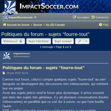
ImpactSoccer.com
Inscription
Connexion
Accueil du forum
Soccer
Au (ô) Canada
FAQ
Politiques du forum - sujets “fourre-tout”
Verrouillé
Sujet précédent
Sujet suivant
1 message • Page
1
sur
1
impactsoccer
Administrateur
Politiques du forum - sujets “fourre-tout”
M
18 juin 2015 10:24
e
s
Comme tout forum, celui-ci compte quelques sujets “fourre-tout” au sein
s
desquels se développent des discussions très intéressantes, qui méritent
a
g
leur vie propre.
e
Avoir des sujets précis rend le forum plus dynamique. Il arrive souvent
que dans des sujets très généraux, il y ait plusieurs conversations (toutes
intéressantes) en parallèle que ce soit dur à suivre, ou que l'une bouffe
l'autre.
SVP, veuillez créer des nouveaux sujets quand il y a une matière