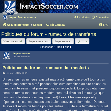
ImpactSoccer.com
Inscription
Connexion
Accueil du forum
Soccer
Au (ô) Canada
FAQ
Politiques du forum - rumeurs de transferts
Verrouillé
Sujet précédent
Sujet suivant
1 message • Page
1
sur
1
impactsoccer
Administrateur
Politiques du forum - rumeurs de transferts
M
18 juin 2015 10:23
e
s
Un sujet sur les rumeurs existait mas a été fermé parce qu'il tournait en
s
rond et son contenu a été pendant plusieurs semaines au pire chiant, au
a
g
mieux inintéressant, et presque toujours redondant. En plus, c'était une
e
perte de temps tant pour les modérateurs, qui devaient lire tout ça, que
pour les utilisateurs, qui (légitimement) lisaient les messages et y
répondaient - car les discussions étaient souvent enflammées. Du coup,
ils avaient moins de temps pour les autres... Suite à la fermeture du sujet
transferts, le niveau général du forum s'est amélioré, car tout le monde se