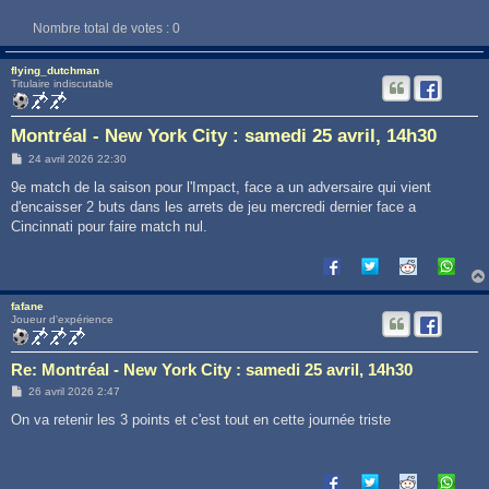
Nombre total de votes :
0
flying_dutchman
Titulaire indiscutable
Montréal - New York City : samedi 25 avril, 14h30
M
24 avril 2026 22:30
e
s
9e match de la saison pour l'Impact, face a un adversaire qui vient
s
d'encaisser 2 buts dans les arrets de jeu mercredi dernier face a
a
g
Cincinnati pour faire match nul.
e
fafane
Joueur d'expérience
Re: Montréal - New York City : samedi 25 avril, 14h30
M
26 avril 2026 2:47
e
s
On va retenir les 3 points et c'est tout en cette journée triste
s
a
g
e