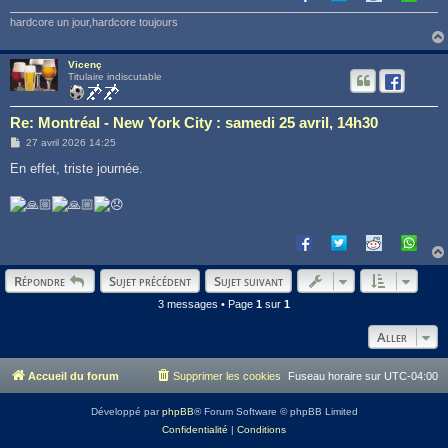
hardcore un jour,hardcore toujours
Vicenç
Titulaire indiscutable
Re: Montréal - New York City : samedi 25 avril, 14h30
M
27 avril 2026 14:25
e
s
En effet, triste journée.
s
a
g
e
Répondre
Sujet précédent
Sujet suivant
3 messages • Page
1
sur
1
Aller
Accueil du forum
Supprimer les cookies
Fuseau horaire sur
UTC-04:00
Développé par
phpBB
® Forum Software © phpBB Limited
Confidentialité
|
Conditions