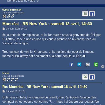
Nombre total de votes :
0
flying_dutchman
Titulaire indiscutable
Montréal - RB New York : samedi 18 avril, 14h30
M
18 avril 2026 10:19
e
s
8e journée de championnat, et le 1er match sous la gouverne de Philippe
s
Eullaffroy, face a une équipe qui voudra prendre sa revanche face au
a
g
''cancre'' de la ligue.
e
Tres curieux de voir le XI partant, et la maniere de jouer de l'Impact,
meme si Eullaffroy est seulement a la barre depuis le 12 avril.
fafane
Joueur d'expérience
Re: Montréal - RB New York : samedi 18 avril, 14h30
M
19 avril 2026 4:51
e
s
Enfin une victoire,il y a encore du boulot,mais j’ai trouvé l’equipe plus
s
compact et les joueurs concernés ?......mais j’ai éncore des doutes (en
a