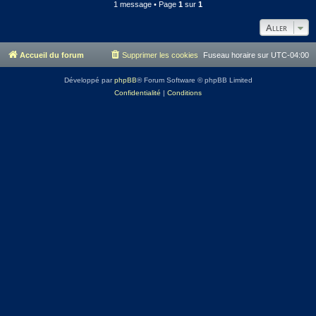
1 message • Page
1
sur
1
Aller
Accueil du forum
Supprimer les cookies
Fuseau horaire sur
UTC-04:00
Développé par
phpBB
® Forum Software © phpBB Limited
Confidentialité
|
Conditions