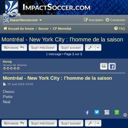
ImpactSoccer.com
Inscription
Connexion
Accueil du forum
Soccer
CF Montréal
FAQ
Montréal - New York City : l'homme de la saison
Répondre
Sujet précédent
Sujet suivant
1 message • Page
1
sur
1
Kleinjj
Joueur de réserve
Montréal - New York City : l'homme de la saison
M
25 avril 2026 23:05
e
s
Owusu
s
Piette
a
g
Neal
e
Répondre
Sujet précédent
Sujet suivant