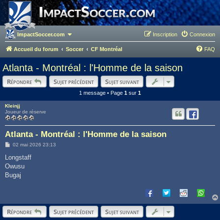
ImpactSoccer.com
Inscription
Connexion
Accueil du forum
Soccer
CF Montréal
FAQ
Atlanta - Montréal : l'Homme de la saison
Répondre
Sujet précédent
Sujet suivant
1 message • Page
1
sur
1
Kleinjj
Joueur de réserve
Atlanta - Montréal : l'Homme de la saison
M
02 mai 2026 23:13
e
s
Longstaff
s
Owusu
a
g
Bugaj
e
Répondre
Sujet précédent
Sujet suivant