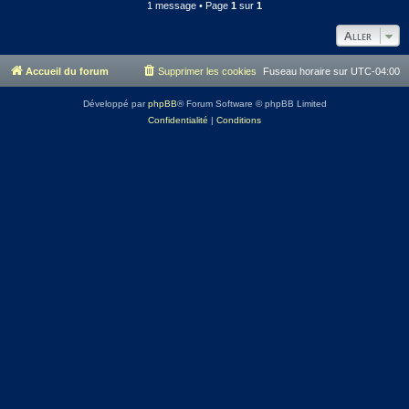
1 message • Page
1
sur
1
Aller
Accueil du forum
Supprimer les cookies
Fuseau horaire sur
UTC-04:00
Développé par
phpBB
® Forum Software © phpBB Limited
Confidentialité
|
Conditions