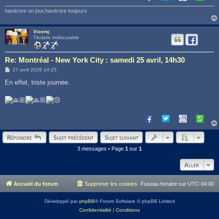
hardcore un jour,hardcore toujours
Vicenç
Titulaire indiscutable
Re: Montréal - New York City : samedi 25 avril, 14h30
M
27 avril 2026 14:25
e
s
En effet, triste journée.
s
a
g
e
Répondre
Sujet précédent
Sujet suivant
3 messages • Page
1
sur
1
Aller
Accueil du forum
Supprimer les cookies
Fuseau horaire sur
UTC-04:00
Développé par
phpBB
® Forum Software © phpBB Limited
Confidentialité
|
Conditions