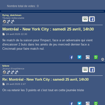
Nombre total de votes :
0
flying_dutchman
Titulaire indiscutable
Montréal - New York City : samedi 25 avril, 14h30
M
24 avril 2026 22:30
e
s
9e match de la saison pour l'Impact, face a un adversaire qui vient
s
d'encaisser 2 buts dans les arrets de jeu mercredi dernier face a
a
g
Cincinnati pour faire match nul.
e
fafane
Joueur d'expérience
Re: Montréal - New York City : samedi 25 avril, 14h30
M
26 avril 2026 2:47
e
s
On va retenir les 3 points et c'est tout en cette journée triste
s
a
g
e