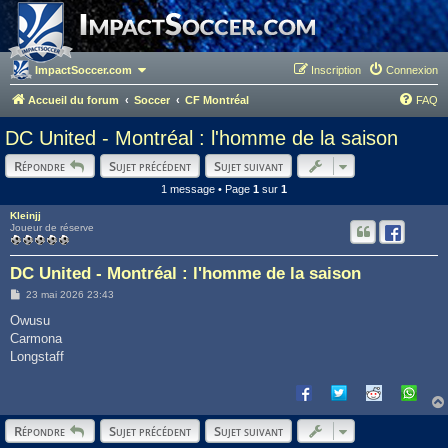
ImpactSoccer.com
Inscription
Connexion
Accueil du forum
Soccer
CF Montréal
FAQ
DC United - Montréal : l'homme de la saison
Répondre
Sujet précédent
Sujet suivant
1 message • Page
1
sur
1
Kleinjj
Joueur de réserve
DC United - Montréal : l'homme de la saison
M
23 mai 2026 23:43
e
s
Owusu
s
Carmona
a
g
Longstaff
e
Répondre
Sujet précédent
Sujet suivant