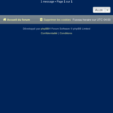
1 message • Page
1
sur
1
Aller
Accueil du forum
Supprimer les cookies
Fuseau horaire sur
UTC-04:00
Développé par
phpBB
® Forum Software © phpBB Limited
Confidentialité
|
Conditions