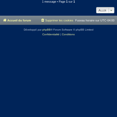
1 message • Page
1
sur
1
Aller
Accueil du forum
Supprimer les cookies
Fuseau horaire sur
UTC-04:00
Développé par
phpBB
® Forum Software © phpBB Limited
Confidentialité
|
Conditions