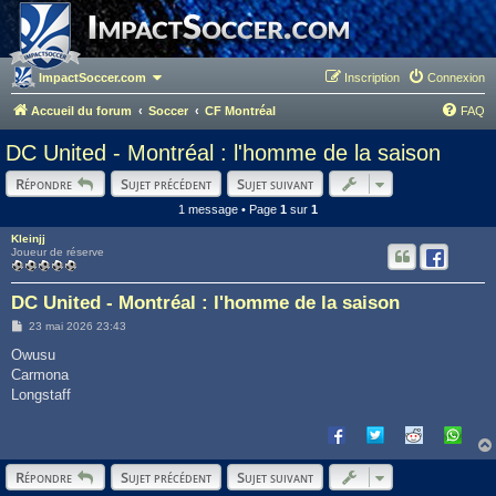
ImpactSoccer.com
Inscription
Connexion
Accueil du forum
Soccer
CF Montréal
FAQ
DC United - Montréal : l'homme de la saison
Répondre
Sujet précédent
Sujet suivant
1 message • Page
1
sur
1
Kleinjj
Joueur de réserve
DC United - Montréal : l'homme de la saison
M
23 mai 2026 23:43
e
s
Owusu
s
Carmona
a
g
Longstaff
e
Répondre
Sujet précédent
Sujet suivant