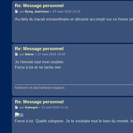
Re: Message personnel
M
par
flying_dutchman
»
25 mars 2026 22:15
e
s
Au-dela du travail extraordinaire et altruiste accompli sur ce forum (et
s
a
g
e
Re: Message personnel
M
par
fafane
»
27 mars 2026 16:06
e
s
Je t'envoie tout mon soutien.
s
Force à toi et ne lache rien
a
g
e
hardcore un jour,hardcore toujours
Re: Message personnel
M
par
Gabegeh
»
10 avril 2026 21:32
e
s
s
Force à toi. Quelle saloperie. Je te souhaite tout le bien du monde, 
a
g
e