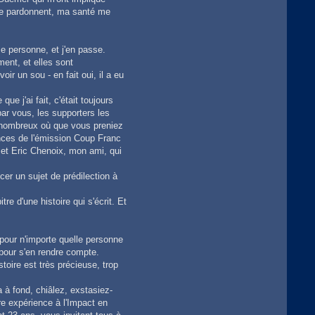
s me pardonnent, ma santé me
se personne, et j'en passe.
ment, et elles sont
 un sou - en fait oui, il a eu
e j'ai fait, c'était toujours
 par vous, les supporters les
s nombreux où que vous preniez
nces de l'émission Coup Franc
 et Eric Chenoix, mon ami, qui
cer un sujet de prédilection à
e d'une histoire qui s'écrit. Et
pour n'importe quelle personne
 pour s'en rendre compte.
toire est très précieuse, trop
 à fond, chiâlez, exstasiez-
re expérience à l'Impact en