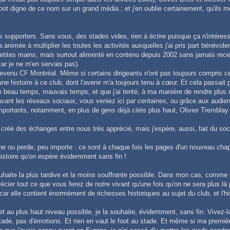
 foot digne de ce nom sur un grand média ; et j'en oublie certainement, qu'il
s supporters. Sans vous, des stades vides, rien à écrire puisque ça n'intéres
 animée à multiplier les toutes les activités auxquelles j'ai pris part bénévole
tes mains, mais surtout alimenté en contenu depuis 2002 sans jamais recevoir
ar je ne m'en servais pas).
evenu CF Montréal. Même si certains dirigeants n'ont pas toujours compris ce qu
e, une histoire à ce club, dont l'avenir m'a toujours tenu à cœur. Et cela passait
ade beau temps, mauvais temps, et que j'ai tenté, à ma manière de rendre plu
vant les réseaux sociaux, vous veniez ici par centaines, ou grâce aux audie
importants, notamment, en plus de gens déjà cités plus haut, Olivier Tremblay
 créé des échanges entre nous très apprécié, mais j'espère, aussi, fait du soc
ne ou perde, peu importe : ce sont à chaque fois les pages d'un nouveau chapitr
 histoire qu'on espère évidemment sans fin !
uhaite la plus tardive et la moins souffrante possible. Dans mon cas, comme 
écier tout ce que vous ferez de notre vivant qu'une fois qu'on ne sera plus là
car elle contient énormément de richesses historiques au sujet du club, et l'his
t au plus haut niveau possible, je la souhaite, évidemment, sans fin. Vivez-la
tade, pas d'émotions. Et rien en vaut le foot au stade. Et même si ma premiè