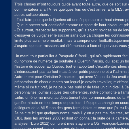
Trois choses m'ont toujours guidé avant toute autre, que ce soit sur
commentateur à la TV les quelques fois où c'est arrivé, à la MLS, 
autres collaborations :
- Tout faire pour que le Québec ait une équipe au plus haut niveau p
- Que le soccer soit considéré comme un sport de haut niveau et pris 
- Et surtout, respecter les supporters, qu'ils soient novices ou de lo
d'essayer de vulgariser le soccer sans que ça choque les connaisse
limite plus au simple résultat, mais à comprendre, footballistiquemen
J'espère que ces missions ont été menées à bien et que vous vous y
Un merci tout particulier à Pasquale Cifarelli, qui m'a rapidement fa
du nombre de numéros (je souhaite à Quentin Parisis, qui abat un boulo
l'histoire du soccer au Québec tout en apportant d'excellentes idées 
s'intéressaient pas au foot mais à leur petite personne et à l'adminis
Autre merci pour Christian Schaekels, qui avec Vision du Jeu avait cr
préparation de chaque match sur lequel je devais travailler, m'offra
même si ce fut bref, je ne peux pas oublier de faire un clin d'œil à
personnalités journalistiques très différentes, notre complicité à l'an
Enfin, un énorme merci au département des communications de la Majo
gardée intacte en tout temps depuis lors. L'équipe a changé en cours 
collègues de la MLS son des gens formidables et ceux que j'ai eu l'o
Je ne cite ici que quelques noms, mais il y en a pas mal d'autres, re
CIBL dans les années 2000 et dont on connaît la suite de la carrière
analyser l'Euro 2012) qui furent mes stagiaire à QS, François-Etienne
supporters soient mieux informés de la vie du club au quotidien (ce q