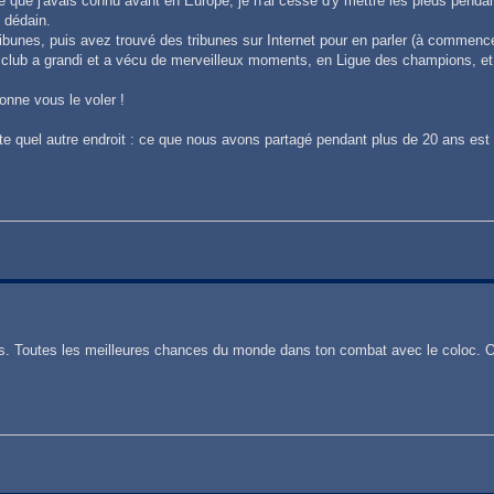
e que j'avais connu avant en Europe, je n'ai cessé d'y mettre les pieds pendan
c dédain.
 tribunes, puis avez trouvé des tribunes sur Internet pour en parler (à comme
club a grandi et a vécu de merveilleux moments, en Ligue des champions, et
onne vous le voler !
e quel autre endroit : ce que nous avons partagé pendant plus de 20 ans est t
s. Toutes les meilleures chances du monde dans ton combat avec le coloc. O