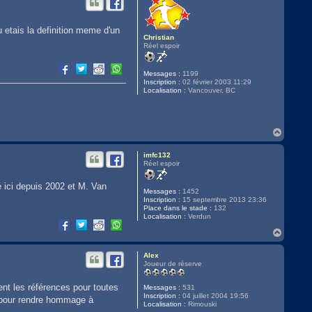
t
 etais la definition meme d'un
Christian
Réel espoir
Messages :
1199
Inscription :
02 février 2003 11:29
Localisation :
Vancouver, BC
H
a
u
imfc132
t
Réel espoir
 ici depuis 2002 et M. Van
Messages :
1452
Inscription :
15 septembre 2013 23:36
Place dans le stade :
132
Localisation :
Verdun
H
a
u
Alex
t
Joueur de réserve
ient les références pour toutes
Messages :
531
Inscription :
04 juillet 2004 19:56
ci pour rendre hommage à
Localisation :
Rimouski