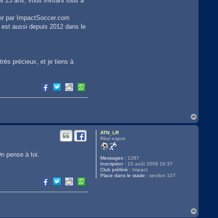
t 23 ans, vous invitant tous à
ncer par ImpactSoccer.com
 est aussi depuis 2012 dans le
rès précieux, et je tiens à
H
a
u
ATN_LR
t
Réel espoir
n pense à toi.
Messages :
1287
Inscription :
10 août 2009 16:37
Club préféré :
Impact
Place dans le stade :
section 107
H
a