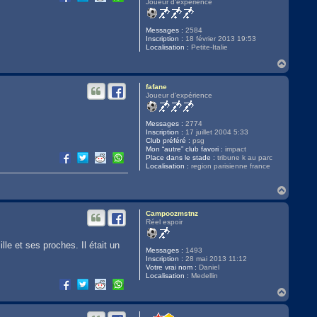
Joueur d'expérience
Messages :
2584
Inscription :
18 février 2013 19:53
Localisation :
Petite-Italie
H
a
u
fafane
t
Joueur d'expérience
Messages :
2774
Inscription :
17 juillet 2004 5:33
Club préféré :
psg
Mon “autre” club favori :
impact
Place dans le stade :
tribune k au parc
Localisation :
region parisienne france
H
a
u
Campoozmstnz
t
Réel espoir
le et ses proches. Il était un
Messages :
1493
Inscription :
28 mai 2013 11:12
Votre vrai nom :
Daniel
Localisation :
Medellin
H
a
u