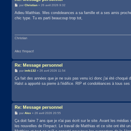
M
par
Christian
»
26 avril 2026 9:32
e
s
Adieu Matthias. Mes condoleances a sa famille et a ses amis proches
s
chic type. Tu es parti beaucoup trop tot,
a
g
e
Christian
Allez l'Impact!
Re: Message personnel
M
par
imfc132
»
26 avril 2026 11:54
e
s
Ça fait des années que je ne suis pas venu ici donc j'ai été choqu
s
Halst a apporté sa pierre à l'édifice. RIP et condoléances à tous ses
a
g
e
Re: Message personnel
M
par
Alex
»
26 avril 2026 20:55
e
s
Ça doit faire 7 ans que je n'ai pas écrit sur le site. Avant les média
s
les nouvelles de l'Impact. Le travail de Matthias et ce site ont été
a
g