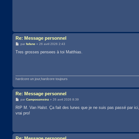
Re: Message personnel
M
par
fafane
»
26 avril 2026 2:43
e
s
Tres grosses pensees à toi Matthias.
s
a
g
e
hardcore un jour,hardcore toujours
Re: Message personnel
M
par
Campoozmstnz
»
26 avril 2026 8:39
e
s
RIP M. Van Halst. Ça fait des lunes que je ne suis pas passé par ici,
s
vrai pro!
a
g
e
Re: Message personnel