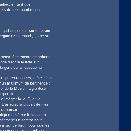
e
Québec, en tant que
r
t lors de mes nombreuses
B
x
l
B
o
y
qu'il se passait sur le terrain,
 regardiez un match, ça ne se
je pense être encore recordman
dé d'écrire le livre sur
 de gens qui à l'époque ne
qui, entre autres, a facilité la
nir un maximum de pertinence ;
ciel de la MLS : malgré deux
 qualité.
 intégrer la MLS, et l'a
 D'ailleurs, la plupart de mes
l qu'humain.
 déjà motivé par le soccer à
 décroché un contrat pour
enir sur ce forum pour que les
Guerrier qui m'ont impliqué