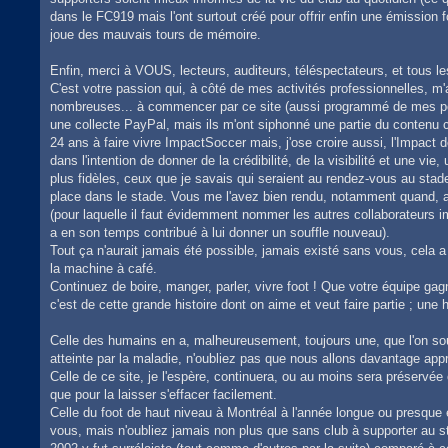
dans le FC919 mais l'ont surtout créé pour offrir enfin une émission
joue des mauvais tours de mémoire.
Enfin, merci à VOUS, lecteurs, auditeurs, téléspectateurs, et tous le
C'est votre passion qui, à côté de mes activités professionnelles, m'a
nombreuses... à commencer par ce site (aussi programmé de mes peti
une collecte PayPal, mais ils m'ont siphonné une partie du contenu c
24 ans à faire vivre ImpactSoccer mais, j'ose croire aussi, l'Impact d
dans l'intention de donner de la crédibilité, de la visibilité et une vi
plus fidèles, ceux que je savais qui seraient au rendez-vous au st
place dans le stade. Vous me l'avez bien rendu, notamment quand, a
(pour laquelle il faut évidemment nommer les autres collaborateurs 
a en son temps contribué à lui donner un souffle nouveau).
Tout ça n'aurait jamais été possible, jamais existé sans vous, cela a
la machine à café.
Continuez de boire, manger, parler, vivre foot ! Que votre équipe gag
c'est de cette grande histoire dont on aime et veut faire partie ; une
Celle des humains en a, malheureusement, toujours une, que l'on so
atteinte par la maladie, n'oubliez pas que nous allons davantage appr
Celle de ce site, je l'espère, continuera, ou au moins sera préservée 
que pour la laisser s'effacer facilement.
Celle du foot de haut niveau à Montréal à l'année longue ou presque e
vous, mais n'oubliez jamais non plus que sans club à supporter au s