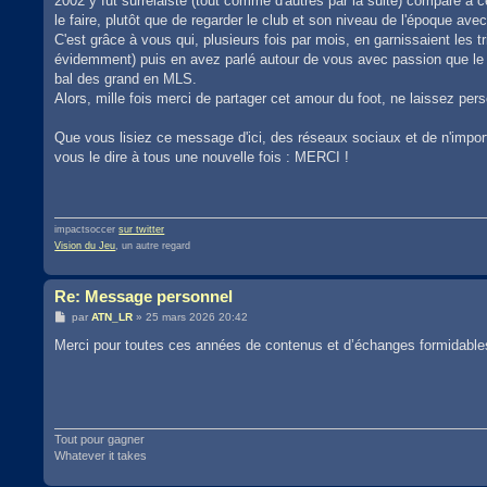
2002 y fut surrélaiste (tout comme d'autres par la suite) comparé à c
le faire, plutôt que de regarder le club et son niveau de l'époque ave
C'est grâce à vous qui, plusieurs fois par mois, en garnissaient les
évidemment) puis en avez parlé autour de vous avec passion que le 
bal des grand en MLS.
Alors, mille fois merci de partager cet amour du foot, ne laissez pers
Que vous lisiez ce message d'ici, des réseaux sociaux et de n'import
vous le dire à tous une nouvelle fois : MERCI !
impactsoccer
sur twitter
Vision du Jeu
, un autre regard
Re: Message personnel
M
par
ATN_LR
»
25 mars 2026 20:42
e
s
Merci pour toutes ces années de contenus et d’échanges formidable
s
a
g
e
Tout pour gagner
Whatever it takes