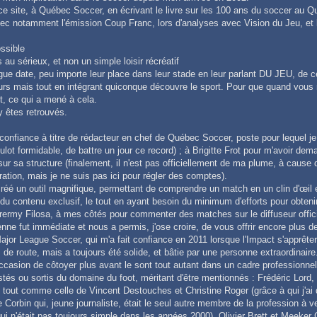
 ce site, à Québec Soccer, en écrivant le livre sur les 100 ans du soccer au 
avec notamment l'émission Coup Franc, lors d'analyses avec Vision du Jeu, e
ossible
au sérieux, et non un simple loisir récréatif
ngue date, peu importe leur place dans leur stade en leur parlant DU JEU, de ce 
urs mais tout en intégrant quiconque découvre le sport. Pour que quand vous
t, ce qui a mené à cela.
 êtes retrouvés.
it confiance à titre de rédacteur en chef de Québec Soccer, poste pour lequel 
t formidable, de battre un jour ce record) ; à Brigitte Frot pour m'avoir deman
sur sa structure (finalement, il n'est pas officiellement de ma plume, à cause
tration, mais je ne suis pas ici pour régler des comptes).
éé un outil magnifique, permettant de comprendre un match en un clin d'œil et 
nt du contenu exclusif, le tout en ayant besoin du minimum d'efforts pour obte
 Jerermy Filosa, à mes côtés pour commenter des matches sur le diffuseur offi
tenne fut immédiate et nous a permis, j'ose croire, de vous offrir encore plus de
r League Soccer, qui m'a fait confiance en 2011 lorsque l'Impact s'apprêter à
de route, mais a toujours été solide, et bâtie par une personne extraordinaire.
ccasion de côtoyer plus avant le sont tout autant dans un cadre professionne
stés ou sortis du domaine du foot, méritant d'être mentionnés : Frédéric Lord,
, tout comme celle de Vincent Destouches et Christine Roger (grâce à qui j'ai
 Corbin qui, jeune journaliste, était le seul autre membre de la profession à v
ui n'était pas toujours simple dans les années 2000), Olivier Brett et Meeker 