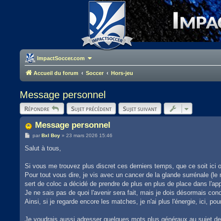
ImpactSoccer.com
Accueil du forum
Soccer
Hors-jeu
Message personnel
Répondre
Sujet précédent
Sujet suivant
Message personnel
M
par
Bxl Boy
»
23 mars 2026 15:46
e
s
Salut à tous,
s
a
g
Si vous me trouvez plus discret ces derniers temps, que ce soit ici
e
Pour tout vous dire, je vis avec un cancer de la glande surrénale (l
sert de coloc a décidé de prendre de plus en plus de place dans l'ap
Je ne sais pas de quoi l'avenir sera fait, mais je dois désormais con
Ainsi, si je regarde encore les matches, je n'ai plus l'énergie, ici, 
Je voudrais aussi adresser quelques mots plus généraux au sujet de