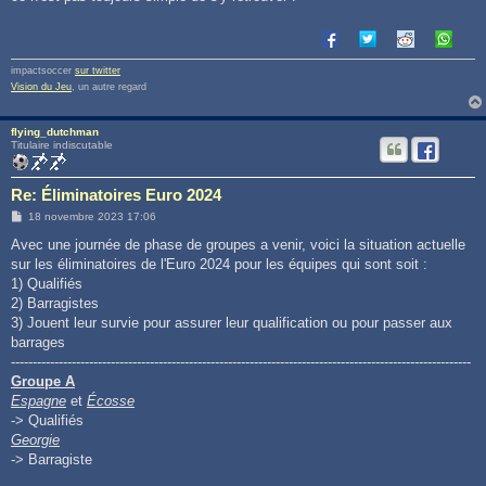
g
e
impactsoccer
sur twitter
Vision du Jeu
, un autre regard
flying_dutchman
Titulaire indiscutable
Re: Éliminatoires Euro 2024
M
18 novembre 2023 17:06
e
s
Avec une journée de phase de groupes a venir, voici la situation actuelle
s
sur les éliminatoires de l'Euro 2024 pour les équipes qui sont soit :
a
g
1) Qualifiés
e
2) Barragistes
3) Jouent leur survie pour assurer leur qualification ou pour passer aux
barrages
----------------------------------------------------------------------------------------------------------
Groupe A
Espagne
et
Écosse
-> Qualifiés
Georgie
-> Barragiste