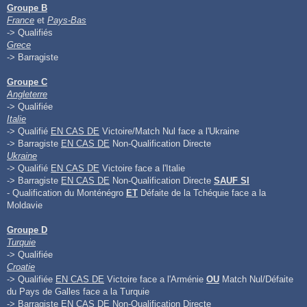
Groupe B
France
et
Pays-Bas
-> Qualifiés
Grece
-> Barragiste
Groupe C
Angleterre
-> Qualifiée
Italie
-> Qualifié
EN CAS DE
Victoire/Match Nul face a l'Ukraine
-> Barragiste
EN CAS DE
Non-Qualification Directe
Ukraine
-> Qualifié
EN CAS DE
Victoire face a l'Italie
-> Barragiste
EN CAS DE
Non-Qualification Directe
SAUF SI
- Qualification du Monténégro
ET
Défaite de la Tchéquie face a la
Moldavie
Groupe D
Turquie
-> Qualifiée
Croatie
-> Qualifiée
EN CAS DE
Victoire face a l'Arménie
OU
Match Nul/Défaite
du Pays de Galles face a la Turquie
-> Barragiste
EN CAS DE
Non-Qualification Directe