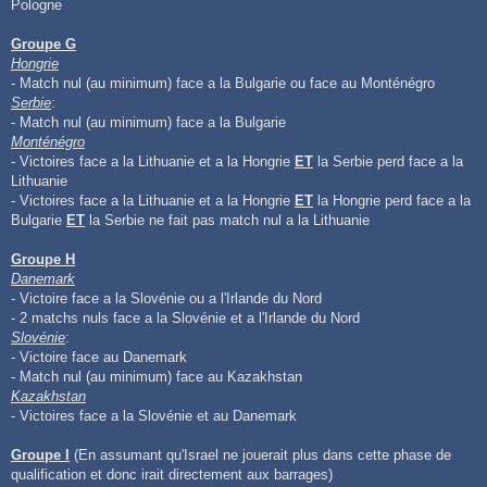
Pologne
Groupe G
Hongrie
- Match nul (au minimum) face a la Bulgarie ou face au Monténégro
Serbie
:
- Match nul (au minimum) face a la Bulgarie
Monténégro
- Victoires face a la Lithuanie et a la Hongrie
ET
la Serbie perd face a la
Lithuanie
- Victoires face a la Lithuanie et a la Hongrie
ET
la Hongrie perd face a la
Bulgarie
ET
la Serbie ne fait pas match nul a la Lithuanie
Groupe H
Danemark
- Victoire face a la Slovénie ou a l'Irlande du Nord
- 2 matchs nuls face a la Slovénie et a l'Irlande du Nord
Slovénie
:
- Victoire face au Danemark
- Match nul (au minimum) face au Kazakhstan
Kazakhstan
- Victoires face a la Slovénie et au Danemark
Groupe I
(En assumant qu'Israel ne jouerait plus dans cette phase de
qualification et donc irait directement aux barrages)