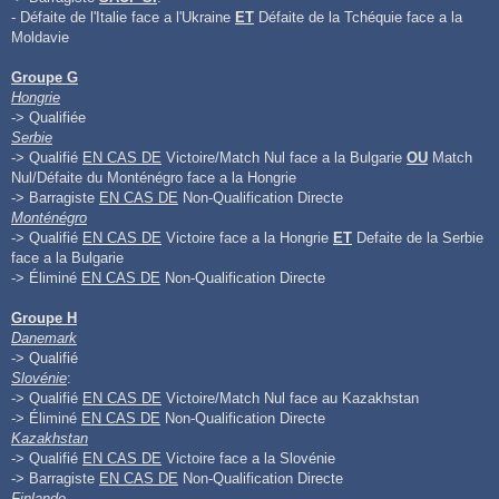
- Défaite de l'Italie face a l'Ukraine
ET
Défaite de la Tchéquie face a la
Moldavie
Groupe G
Hongrie
-> Qualifiée
Serbie
-> Qualifié
EN CAS DE
Victoire/Match Nul face a la Bulgarie
OU
Match
Nul/Défaite du Monténégro face a la Hongrie
-> Barragiste
EN CAS DE
Non-Qualification Directe
Monténégro
-> Qualifié
EN CAS DE
Victoire face a la Hongrie
ET
Defaite de la Serbie
face a la Bulgarie
-> Éliminé
EN CAS DE
Non-Qualification Directe
Groupe H
Danemark
-> Qualifié
Slovénie
:
-> Qualifié
EN CAS DE
Victoire/Match Nul face au Kazakhstan
-> Éliminé
EN CAS DE
Non-Qualification Directe
Kazakhstan
-> Qualifié
EN CAS DE
Victoire face a la Slovénie
-> Barragiste
EN CAS DE
Non-Qualification Directe
Finlande