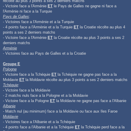
récolte au plus 3 points a ses 2 derniers matchs
- Victoire face a l'Arménie
ET
le Pays de Galles ne gagne ni face a
l'Arménie ni face a la Turquie
Pays de Galles
:
- Victoires face a l'Arménie et a la Turquie
- 4 points face a l'Arménie et a la Turquie
ET
la Croatie récolte au plus 4
points a ses 2 derniers matchs
- Victoire face a l'Arménie
ET
la Croatie récolte au plus 3 points a ses 2
derniers matchs
Arménie
- Victoires face au Pays de Galles et a la Croatie
Groupe E
Pologne
- Victoire face a la Tchéquie
ET
la Tchéquie ne gagne pas face a la
Moldavie
ET
la Moldavie récolte au plus 3 points a ses 2 derniers matchs
Tchéquie
:
- Victoire face a la Moldavie
- 2 matchs nuls face a la Pologne et a la Moldavie
- Victoire face a la Pologne
ET
la Moldavie ne gagne pas face a l'Albanie
Albanie
- Match nul (au minimum) face a la Moldavie ou face aux Iles Faroe
Moldavie
- Victoires face a l'Albanie et a la Tchéquie
- 4 points face a l'Albanie et a la Tchéquie
ET
la Tchéquie perd face a la