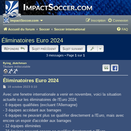
ImpactSoccer.com
Inscription
Connexion
Accueil du forum
Soccer
Soccer international
FAQ
Éliminatoires Euro 2024
Répondre
Sujet précédent
Sujet suivant
3 messages • Page
1
sur
1
flying_dutchman
Titulaire indiscutable
Éliminatoires Euro 2024
M
18 octobre 2023 0:10
e
s
Avec une fenetre internationale a venir en novembre, voici la situation
s
actuelle sur les éliminatoires de l'Euro 2024:
a
g
- 8 équipes qualifiées (excluant l'Allemagne)
e
- 3 équipes accédant aux barrages
- 6 équipes ne peuvant plus se qualifier directement a l'Euro, mais avec
encore un espoir d'accéder aux barrages
- 12 équipes éliminées