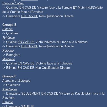
Pays de Galles
-> Qualifiée
EN CAS DE
Victoire face a la Turquie
ET
Match Nul/Défaite
de la Croatie face a l'Arménie
-> Barragiste
EN CAS DE
Non-Qualification Directe
Groupe E
Albanie
-> Qualifiée
Tchéquie
-> Qualifié
EN CAS DE
Victoire/Match Nul face a la Moldavie
-> Barragiste
EN CAS DE
Non-Qualification Directe
Pologne
-> Barragiste
Moldavie
-> Qualifié
EN CAS DE
Victoire face a la Tchéquie
-> Éliminé
EN CAS DE
Non-Qualification Directe
Groupe F
Autriche
et
Belgique
-> Qualifiées
Azerbaijan
-> Barragiste
SEULEMENT EN CAS DE
Victoire du Kazakhstan face a la
Slovénie
Estonie
-> Barragiste
SAUF SI
: