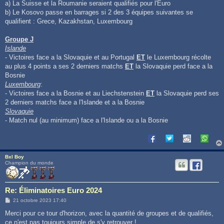
a) La Suisse et la Roumanie seraient qualifiés pour l'Euro
b) Le Kosovo passe en barrages si 2 des 3 équipes suivantes se
qualifient : Grece, Kazakhstan, Luxembourg
Groupe J
Islande
- Victoires face a la Slovaquie et au Portugal
ET
le Luxembourg récolte
au plus 4 points a ses 2 derniers matchs
ET
la Slovaquie perd face a la
Bosnie
Luxembourg
:
- Victoires face a la Bosnie et au Liechstenstein
ET
la Slovaquie perd ses
2 derniers matchs face a l'Islande et a la Bosnie
Slovaquie
- Match nul (au minimum) face a l'Islande ou a la Bosnie
Bxl Boy
Champion du monde
Re: Éliminatoires Euro 2024
M
21 octobre 2023 17:40
e
s
Merci pour ce tour d'horizon, avec la quantité de groupes et de qualifiés,
s
ce n'est pas toujours simple de s'y retrouver !
a