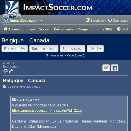
ImpactSoccer.com
Inscription
Connexion
Accueil du forum
Soccer
Évènements
Coupe du monde 2022
FAQ
Belgique - Canada
Répondre
Sujet précédent
Sujet suivant
3 messages • Page
1
sur
1
imfc132
Réel espoir
Belgique - Canada
M
21 novembre 2022 0:02
e
s
s
Bxl Boy
a écrit :
↑
a
g
6 joueurs de Montréal dans les 26 !
e
https://impactsoccer.com/news.php?id=2115
Gardiens : Milan Borjan (ER Belgrade/Ser), James Pantemis (Montréal),
Dayne St. Clair (Minnesota)