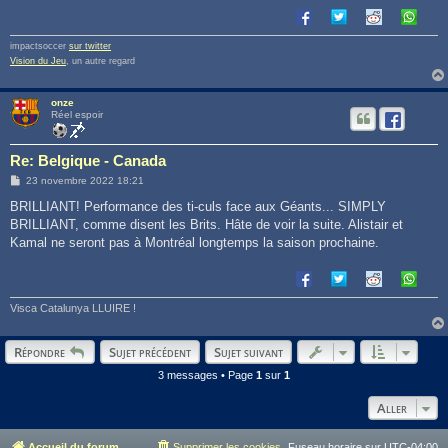
impactsoccer
sur twitter
Vision du Jeu
, un autre regard
onze
Réel espoir
Re: Belgique - Canada
M
23 novembre 2022 18:21
e
s
BRILLIANT! Performance des ti-culs face aux Géants... SIMPLY
s
BRILLIANT, comme disent les Brits. Hâte de voir la suite. Alistair et
a
g
Kamal ne seront pas à Montréal longtemps la saison prochaine.
e
Visca Catalunya LLUIRE !
Répondre
Sujet précédent
Sujet suivant
3 messages • Page
1
sur
1
Aller
Accueil du forum
Supprimer les cookies
Fuseau horaire sur
UTC-04:00