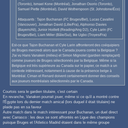
(Toronto), Ismael Kone (Montréal), Jonathan Osorio (Toronto),
Samuel Piette (Montréal), David Wotherspoon (St. Johnstone/Éco)
Attaquants : Tajon Buchanan (FC Bruges/Bel), Lucas Cavallini
(Vancouver), Jonathan David (Lille/Fra), Alphonso Davies
(Bayern/All), Junior Hoillett (Reading/Ang D2), Cyle Larin (FC
Bruges/Bel), Liam Miller (Bâle/Sui), Ike Ugbo (Troyes/Fra)
Est-ce que Tajon Buchanan et Cyle Larin affronteront des coéquipiers
de Bruges mercredi alors que le Canada jouera contre la Belgique ?
J'ai vu Hans Vanaken (milieu) et Simon Mignolet (gardien remplaçant)
comme joueurs de Bruges sélectionnés par la Belgique. Même si la
Belgique est très supérieure au Canada sur le papier, ce match a un
contexte intéressant, notamment à cause de la présence belge à
Montréal. Ciman et Renard doivent certainement donner des conseils
aux joueurs montréalais sélectionnés par le Canada.
Courtois sera le gardien titulaire, c'est certain
En revanche, Vanaken pourrait jouer, même si ce qu'il a montré contre
l'Égypte lors du dernier match amical (lors duquel il était titulaire) ne
plaide pas en sa faveur
Autre match dans le match intéressant pour Buchanan, un duel direct
avec Carrasco : les deux se sont affrontés en Ligue des champions
puisque Bruges et l'Atletico Madrid étaient dans le même groupe