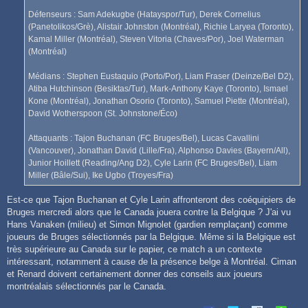
Défenseurs : Sam Adekugbe (Hatayspor/Tur), Derek Cornelius
(Panetolikos/Grè), Alistair Johnston (Montréal), Richie Laryea (Toronto),
Kamal Miller (Montréal), Steven Vitoria (Chaves/Por), Joel Waterman
(Montréal)
Médians : Stephen Eustaquio (Porto/Por), Liam Fraser (Deinze/Bel D2),
Atiba Hutchinson (Besiktas/Tur), Mark-Anthony Kaye (Toronto), Ismael
Kone (Montréal), Jonathan Osorio (Toronto), Samuel Piette (Montréal),
David Wotherspoon (St. Johnstone/Éco)
Attaquants : Tajon Buchanan (FC Bruges/Bel), Lucas Cavallini
(Vancouver), Jonathan David (Lille/Fra), Alphonso Davies (Bayern/All),
Junior Hoillett (Reading/Ang D2), Cyle Larin (FC Bruges/Bel), Liam
Miller (Bâle/Sui), Ike Ugbo (Troyes/Fra)
Est-ce que Tajon Buchanan et Cyle Larin affronteront des coéquipiers de
Bruges mercredi alors que le Canada jouera contre la Belgique ? J'ai vu
Hans Vanaken (milieu) et Simon Mignolet (gardien remplaçant) comme
joueurs de Bruges sélectionnés par la Belgique. Même si la Belgique est
très supérieure au Canada sur le papier, ce match a un contexte
intéressant, notamment à cause de la présence belge à Montréal. Ciman
et Renard doivent certainement donner des conseils aux joueurs
montréalais sélectionnés par le Canada.