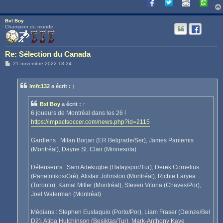
Bxl Boy
Champion du monde
Re: Sélection du Canada
M
21 novembre 2022 18:24
e
s
s
imfc132
a écrit :
↑
a
g
e
Bxl Boy
a écrit :
↑
6 joueurs de Montréal dans les 26 !
https://impactsoccer.com/news.php?id=2115
Gardiens : Milan Borjan (ER Belgrade/Ser), James Pantemis
(Montréal), Dayne St. Clair (Minnesota)
Défenseurs : Sam Adekugbe (Hatayspor/Tur), Derek Cornelius
(Panetolikos/Grè), Alistair Johnston (Montréal), Richie Laryea
(Toronto), Kamal Miller (Montréal), Steven Vitoria (Chaves/Por),
Joel Waterman (Montréal)
Médians : Stephen Eustaquio (Porto/Por), Liam Fraser (Deinze/Bel
D2), Atiba Hutchinson (Besiktas/Tur), Mark-Anthony Kaye