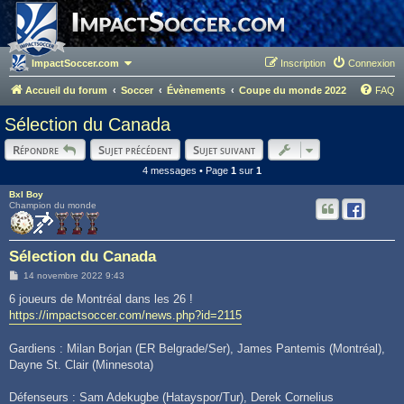
ImpactSoccer.com
Inscription
Connexion
Accueil du forum
Soccer
Évènements
Coupe du monde 2022
FAQ
Sélection du Canada
Répondre
Sujet précédent
Sujet suivant
4 messages • Page
1
sur
1
Bxl Boy
Champion du monde
Sélection du Canada
M
14 novembre 2022 9:43
e
s
6 joueurs de Montréal dans les 26 !
s
https://impactsoccer.com/news.php?id=2115
a
g
e
Gardiens : Milan Borjan (ER Belgrade/Ser), James Pantemis (Montréal),
Dayne St. Clair (Minnesota)
Défenseurs : Sam Adekugbe (Hatayspor/Tur), Derek Cornelius