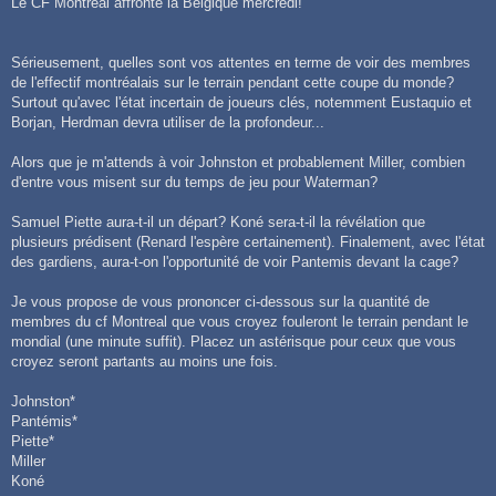
Le CF Montréal affronte la Belgique mercredi!
s
a
g
e
Sérieusement, quelles sont vos attentes en terme de voir des membres
de l'effectif montréalais sur le terrain pendant cette coupe du monde?
Surtout qu'avec l'état incertain de joueurs clés, notemment Eustaquio et
Borjan, Herdman devra utiliser de la profondeur...
Alors que je m'attends à voir Johnston et probablement Miller, combien
d'entre vous misent sur du temps de jeu pour Waterman?
Samuel Piette aura-t-il un départ? Koné sera-t-il la révélation que
plusieurs prédisent (Renard l'espère certainement). Finalement, avec l'état
des gardiens, aura-t-on l'opportunité de voir Pantemis devant la cage?
Je vous propose de vous prononcer ci-dessous sur la quantité de
membres du cf Montreal que vous croyez fouleront le terrain pendant le
mondial (une minute suffit). Placez un astérisque pour ceux que vous
croyez seront partants au moins une fois.
Johnston*
Pantémis*
Piette*
Miller
Koné