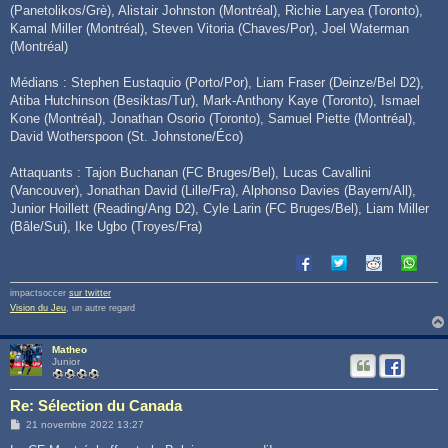
(Panetolikos/Grè), Alistair Johnston (Montréal), Richie Laryea (Toronto),
Kamal Miller (Montréal), Steven Vitoria (Chaves/Por), Joel Waterman
(Montréal)
Médians : Stephen Eustaquio (Porto/Por), Liam Fraser (Deinze/Bel D2),
Atiba Hutchinson (Besiktas/Tur), Mark-Anthony Kaye (Toronto), Ismael
Kone (Montréal), Jonathan Osorio (Toronto), Samuel Piette (Montréal),
David Wotherspoon (St. Johnstone/Éco)
Attaquants : Tajon Buchanan (FC Bruges/Bel), Lucas Cavallini
(Vancouver), Jonathan David (Lille/Fra), Alphonso Davies (Bayern/All),
Junior Hoillett (Reading/Ang D2), Cyle Larin (FC Bruges/Bel), Liam Miller
(Bâle/Sui), Ike Ugbo (Troyes/Fra)
impactsoccer
sur twitter
Vision du Jeu
, un autre regard
Matheo
Junior
Re: Sélection du Canada
M
21 novembre 2022 13:27
e
s