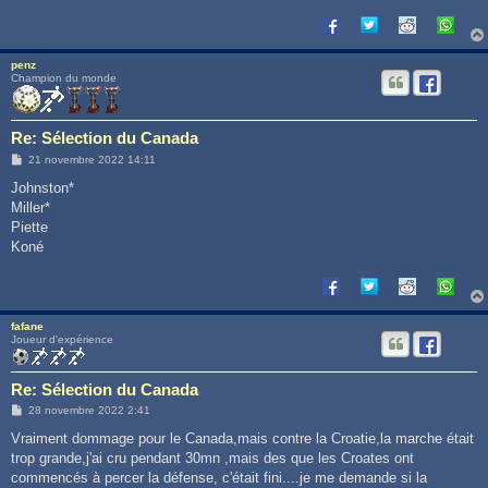
penz
Champion du monde
Re: Sélection du Canada
M
21 novembre 2022 14:11
e
s
Johnston*
s
Miller*
a
g
Piette
e
Koné
fafane
Joueur d'expérience
Re: Sélection du Canada
M
28 novembre 2022 2:41
e
s
Vraiment dommage pour le Canada,mais contre la Croatie,la marche était
s
trop grande,j'ai cru pendant 30mn ,mais des que les Croates ont
a
g
commencés à percer la défense, c'était fini....je me demande si la
e