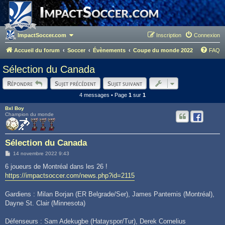
ImpactSoccer.com
Inscription
Connexion
Accueil du forum
Soccer
Évènements
Coupe du monde 2022
FAQ
Sélection du Canada
Répondre
Sujet précédent
Sujet suivant
4 messages • Page
1
sur
1
Bxl Boy
Champion du monde
Sélection du Canada
M
14 novembre 2022 9:43
e
s
6 joueurs de Montréal dans les 26 !
s
https://impactsoccer.com/news.php?id=2115
a
g
e
Gardiens : Milan Borjan (ER Belgrade/Ser), James Pantemis (Montréal),
Dayne St. Clair (Minnesota)
Défenseurs : Sam Adekugbe (Hatayspor/Tur), Derek Cornelius