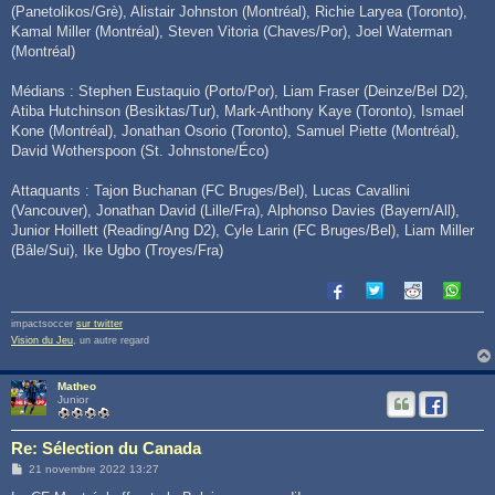
(Panetolikos/Grè), Alistair Johnston (Montréal), Richie Laryea (Toronto),
Kamal Miller (Montréal), Steven Vitoria (Chaves/Por), Joel Waterman
(Montréal)
Médians : Stephen Eustaquio (Porto/Por), Liam Fraser (Deinze/Bel D2),
Atiba Hutchinson (Besiktas/Tur), Mark-Anthony Kaye (Toronto), Ismael
Kone (Montréal), Jonathan Osorio (Toronto), Samuel Piette (Montréal),
David Wotherspoon (St. Johnstone/Éco)
Attaquants : Tajon Buchanan (FC Bruges/Bel), Lucas Cavallini
(Vancouver), Jonathan David (Lille/Fra), Alphonso Davies (Bayern/All),
Junior Hoillett (Reading/Ang D2), Cyle Larin (FC Bruges/Bel), Liam Miller
(Bâle/Sui), Ike Ugbo (Troyes/Fra)
impactsoccer
sur twitter
Vision du Jeu
, un autre regard
Matheo
Junior
Re: Sélection du Canada
M
21 novembre 2022 13:27
e
s