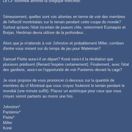
Le CF Montréal affronte la Belgique mercredi!
s
a
g
e
Sérieusement, quelles sont vos attentes en terme de voir des membres
de l'effectif montréalais sur le terrain pendant cette coupe du monde?
Surtout qu'avec l'état incertain de joueurs clés, notemment Eustaquio et
Borjan, Herdman devra utiliser de la profondeur...
Alors que je m'attends à voir Johnston et probablement Miller, combien
d'entre vous misent sur du temps de jeu pour Waterman?
Samuel Piette aura-t-il un départ? Koné sera-t-il la révélation que
plusieurs prédisent (Renard l'espère certainement). Finalement, avec l'état
des gardiens, aura-t-on l'opportunité de voir Pantemis devant la cage?
Je vous propose de vous prononcer ci-dessous sur la quantité de
membres du cf Montreal que vous croyez fouleront le terrain pendant le
mondial (une minute suffit). Placez un astérisque pour ceux que vous
croyez seront partants au moins une fois.
Johnston*
Pantémis*
Piette*
Miller
Koné