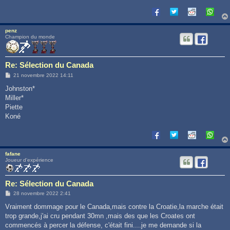
penz
Champion du monde
Re: Sélection du Canada
M
21 novembre 2022 14:11
e
s
Johnston*
s
Miller*
a
g
Piette
e
Koné
fafane
Joueur d'expérience
Re: Sélection du Canada
M
28 novembre 2022 2:41
e
s
Vraiment dommage pour le Canada,mais contre la Croatie,la marche était
s
trop grande,j'ai cru pendant 30mn ,mais des que les Croates ont
a
g
commencés à percer la défense, c'était fini....je me demande si la
e