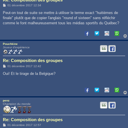
M
01 décembre 2017 12:34
e
s
Peut-on tout de suite se mettre à utiliser le terme exact "huitièmes de
s
finale" plutôt que de copier l'anglais "round of sixteen" sans réfléchir
a
g
comme le font malheureusement tous les médias sportifs du Québec?
e
Pouchkine
Joueur d'expérience
Re: Composition des groupes
M
01 décembre 2017 12:42
e
s
Oui! Et le tirage de la Belgique?
s
a
g
e
penz
Champion du monde
Re: Composition des groupes
M
01 décembre 2017 12:57