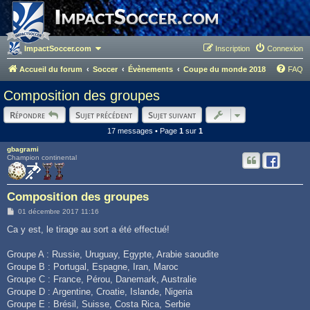
ImpactSoccer.com
Inscription
Connexion
Accueil du forum
Soccer
Évènements
Coupe du monde 2018
FAQ
Composition des groupes
Répondre
Sujet précédent
Sujet suivant
17 messages • Page
1
sur
1
gbagrami
Champion continental
Composition des groupes
M
01 décembre 2017 11:16
e
s
Ca y est, le tirage au sort a été effectué!
s
a
g
Groupe A : Russie, Uruguay, Egypte, Arabie saoudite
e
Groupe B : Portugal, Espagne, Iran, Maroc
Groupe C : France, Pérou, Danemark, Australie
Groupe D : Argentine, Croatie, Islande, Nigeria
Groupe E : Brésil, Suisse, Costa Rica, Serbie