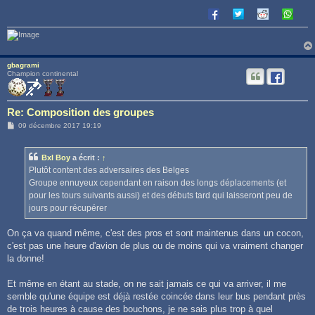
gbagrami
Champion continental
Re: Composition des groupes
M
09 décembre 2017 19:19
e
s
s
Bxl Boy
a écrit :
↑
a
g
Plutôt content des adversaires des Belges
e
Groupe ennuyeux cependant en raison des longs déplacements (et
pour les tours suivants aussi) et des débuts tard qui laisseront peu de
jours pour récupérer
On ça va quand même, c'est des pros et sont maintenus dans un cocon,
c'est pas une heure d'avion de plus ou de moins qui va vraiment changer
la donne!
Et même en étant au stade, on ne sait jamais ce qui va arriver, il me
semble qu'une équipe est déjà restée coincée dans leur bus pendant près
de trois heures à cause des bouchons, je ne sais plus trop à quel