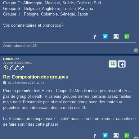
Groupe F : Allemagne, Mexique, Suède, Corée du Sud
Groupe G : Belgique, Angleterre, Tunisie, Panama
Groupe H : Pologne, Colombie, Sénégal, Japon
Vos commentaires et pronostics?
Ancien abonné en 126
Pouchkine
Joueur d'expérience
Re: Composition des groupes
M
01 décembre 2017 11:28
e
s
Pour la première fois Euro et Coupe Du Monde inclus je crois qu'il n'y a
s
pas de group of death. Plusieurs groupes serrés, certains assez faibles
a
g
mais dans l'ensemble pas si mal comme tirage avec des matchup
e
potentiels très intéressant dès la ronde des 16.
La Russie a un groupe assez "faible" mais ils sont amplement capable de
se faire sortir dès cette phase!