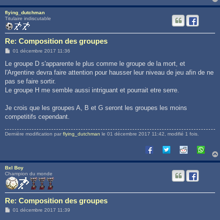
flying_dutchman
Titulaire indiscutable
Re: Composition des groupes
M
01 décembre 2017 11:36
e
s
Le groupe D s'apparente le plus comme le groupe de la mort, et
s
l'Argentine devra faire attention pour hausser leur niveau de jeu afin de ne
a
g
pas se faire sortir.
e
Le groupe H me semble aussi intriguant et pourrait etre serre.
Je crois que les groupes A, B et G seront les groupes les moins
competitifs cependant.
Dernière modification par
flying_dutchman
le 01 décembre 2017 11:42, modifié 1 fois.
Bxl Boy
Champion du monde
Re: Composition des groupes
M
01 décembre 2017 11:39
e