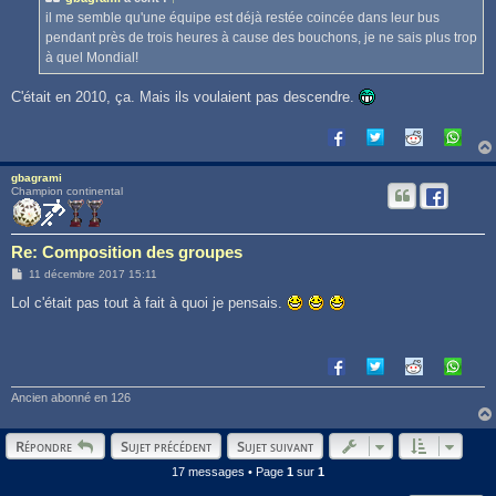
a
g
il me semble qu'une équipe est déjà restée coincée dans leur bus
e
pendant près de trois heures à cause des bouchons, je ne sais plus trop
à quel Mondial!
C'était en 2010, ça. Mais ils voulaient pas descendre.
gbagrami
Champion continental
Re: Composition des groupes
M
11 décembre 2017 15:11
e
s
Lol c'était pas tout à fait à quoi je pensais.
s
a
g
e
Ancien abonné en 126
Répondre
Sujet précédent
Sujet suivant
17 messages • Page
1
sur
1