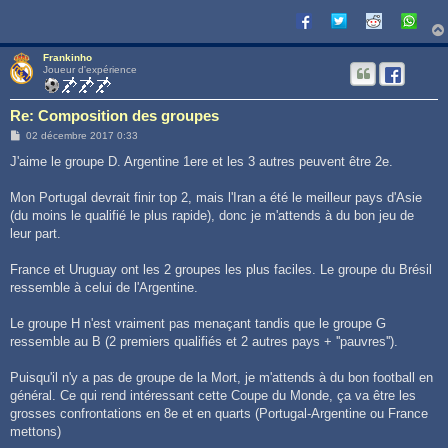
Frankinho
Joueur d'expérience
Re: Composition des groupes
M
02 décembre 2017 0:33
e
s
J'aime le groupe D. Argentine 1ere et les 3 autres peuvent être 2e.
s
a
g
Mon Portugal devrait finir top 2, mais l'Iran a été le meilleur pays d'Asie
e
(du moins le qualifié le plus rapide), donc je m'attends à du bon jeu de
leur part.
France et Uruguay ont les 2 groupes les plus faciles. Le groupe du Brésil
ressemble à celui de l'Argentine.
Le groupe H n'est vraiment pas menaçant tandis que le groupe G
ressemble au B (2 premiers qualifiés et 2 autres pays + ''pauvres'').
Puisqu'il n'y a pas de groupe de la Mort, je m'attends à du bon football en
général. Ce qui rend intéressant cette Coupe du Monde, ça va être les
grosses confrontations en 8e et en quarts (Portugal-Argentine ou France
mettons)