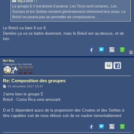
hsj
a écrit :
↑
a
g
Le groupe E n’est donné d’avance. Les Ticos sont coriaces,. Les
e
Suisses et les Serbes vendent généralement chèrement leur peau. Le
Brésil ne pourra pas se permettre de complaisance…
Le Brésil va faire 9 sur 9.
Derrière ça va se battre durement, mais le Brésil est au-dessus, et de
loin.
Bxl Boy
Champion du monde
Re: Composition des groupes
M
01 décembre 2017 15:47
e
s
J'aime bien le groupe E
s
Brésil - Costa Rica sera amusant
a
g
e
D et E dépendent aussi de la propension des Croates et des Serbes à
être capables soit de nous éblouir soit de se vautrer lamentablement