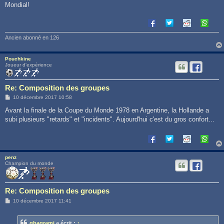
Mondial!
Ancien abonné en 126
Pouchkine
Joueur d'expérience
Re: Composition des groupes
M
10 décembre 2017 10:58
e
s
Avant la finale de la Coupe du Monde 1978 en Argentine, la Hollande a
s
subi plusieurs "retards" et "incidents". Aujourd'hui c'est du gros confort...
a
g
e
penz
Champion du monde
Re: Composition des groupes
M
10 décembre 2017 11:41
e
s
s
gbagrami
a écrit :
↑