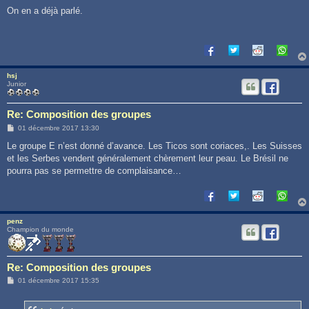
e
s
On en a déjà parlé.
s
a
g
e
hsj
Junior
Re: Composition des groupes
M
01 décembre 2017 13:30
e
s
Le groupe E n’est donné d’avance. Les Ticos sont coriaces,. Les Suisses
s
et les Serbes vendent généralement chèrement leur peau. Le Brésil ne
a
g
pourra pas se permettre de complaisance…
e
penz
Champion du monde
Re: Composition des groupes
M
01 décembre 2017 15:35
e
s
s