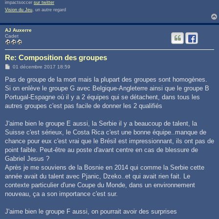
impactsoccer
sur twitter
Vision du Jeu
, un autre regard
AJ Auxerre
Cadet
Re: Composition des groupes
M
01 décembre 2017 18:59
e
s
Pas de groupe de la mort mais la plupart des groupes sont homogènes.
s
Si on enlève le groupe G avec Belgique-Angleterre ainsi que le groupe B
a
g
Portugal-Espagne où il y a 2 équipes qui se détachent, dans tous les
e
autres groupes c'est pas facile de donner les 2 qualifiés
J'aime bien le groupe E aussi, la Serbie il y a beaucoup de talent, la
Suisse c'est sérieux, le Costa Rica c'est une bonne équipe..manque de
chance pour eux c'est vrai que le Brésil est impressionnant, ils ont pas de
point faible. Peut-être au poste d'avant centre en cas de blessure de
Gabriel Jesus ?
Après je me souviens de la Bosnie en 2014 qui comme la Serbie cette
année avait du talent avec Pjanic, Dzeko..et qui avait rien fait. Le
contexte particulier d'une Coupe du Monde, dans un environnement
nouveau, ça a son importance c'est sur.
J'aime bien le groupe F aussi, on pourrait avoir des surprises