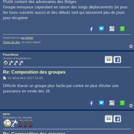
s
Plutôt content des adversaires des Belges
s
Groupe ennuyeux cependant en raison des longs déplacements (et pour
a
g
les tours suivants aussi) et des débuts tard qui laisseront peu de jours
e
pour récupérer
impactsoccer
sur twitter
Vision du Jeu
, un autre regard
Pouchkine
Joueur d'expérience
Re: Composition des groupes
M
01 décembre 2017 11:43
e
s
Difficile d'avoir un groupe plus facile par contre en plus d'éviter une
s
puissance en ronde des 16.
a
g
e
penz
Champion du monde
Re: Composition des groupes