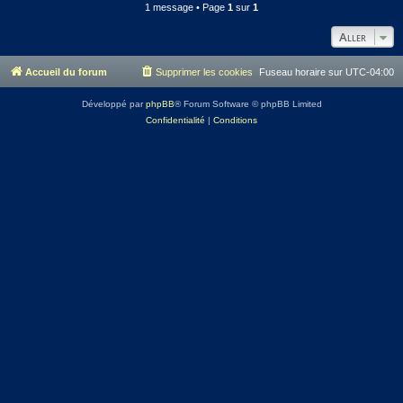
1 message • Page
1
sur
1
Aller
Accueil du forum
Supprimer les cookies
Fuseau horaire sur
UTC-04:00
Développé par
phpBB
® Forum Software © phpBB Limited
Confidentialité
|
Conditions