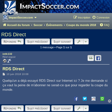
ImpactSoccer.com
Inscription
Connexion
Accueil du forum
Soccer
Évènements
Coupe du monde 2018
FAQ
RDS Direct
Répondre
Sujet précédent
Sujet suivant
1 message • Page
1
sur
1
imfc132
Réel espoir
RDS Direct
M
10 juin 2018 10:08
e
s
Quelqu'un a déjà essayé RDS Direct sur Internet ici ? Je me demande si
s
ça vaut la peine de m'abonner ne serait-ce que pour regarder la coupe du
a
g
monde.
e
Répondre
Sujet précédent
Sujet suivant