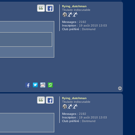
a
u
flying_dutchman
t
Titulaire indiscutable
Messages :
2192
Inscription :
19 août 2010 13:03
Club préféré :
Dortmund
H
a
u
flying_dutchman
t
Titulaire indiscutable
Messages :
2192
Inscription :
19 août 2010 13:03
Club préféré :
Dortmund