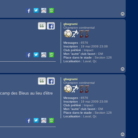
H
a
u
gbagrami
t
Champion continental
Messages :
6576
Inscription :
19 mai 2009 23:08
Club préféré :
Impact
Mon “autre” club favori :
OM
Place dans le stade :
Section 126
Localisation :
Laval, Qc
H
a
u
gbagrami
t
Champion continental
 camp des Bleus au lieu d'être
Messages :
6576
Inscription :
19 mai 2009 23:08
Club préféré :
Impact
Mon “autre” club favori :
OM
Place dans le stade :
Section 126
Localisation :
Laval, Qc
H