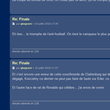
Re: Finale
M
par
gbagrami
»
10 juillet 2016 17:35
e
s
s
Eh ben... le triomphe de l'anti-football. On tient le vainqueur le plus 
a
g
e
Ancien abonné en 126
Re: Finale
M
par
gbagrami
»
10 juillet 2016 17:37
e
s
Et c'est encore une erreur de cette sous0merde de Clattenburg qui dé
s
dégagé, Koscielny ce dernier ne peut pas faire de faute sur Eder, ce
a
g
e
Et l'autre face de rat de Ronaldo qui célèbre... j'ai envie de vomir.
Ancien abonné en 126