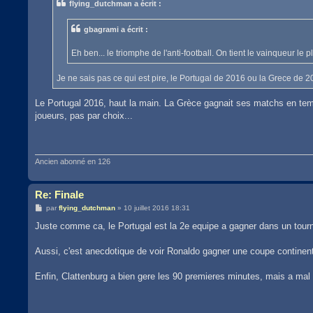
flying_dutchman a écrit :
a
g
e
gbagrami a écrit :
Eh ben... le triomphe de l'anti-football. On tient le vainqueur le 
Je ne sais pas ce qui est pire, le Portugal de 2016 ou la Grece de 2
Le Portugal 2016, haut la main. La Grèce gagnait ses matchs en tem
joueurs, pas par choix...
Ancien abonné en 126
Re: Finale
M
par
flying_dutchman
»
10 juillet 2016 18:31
e
s
Juste comme ca, le Portugal est la 2e equipe a gagner dans un tourn
s
a
g
Aussi, c'est anecdotique de voir Ronaldo gagner une coupe continen
e
Enfin, Clattenburg a bien gere les 90 premieres minutes, mais a mal 