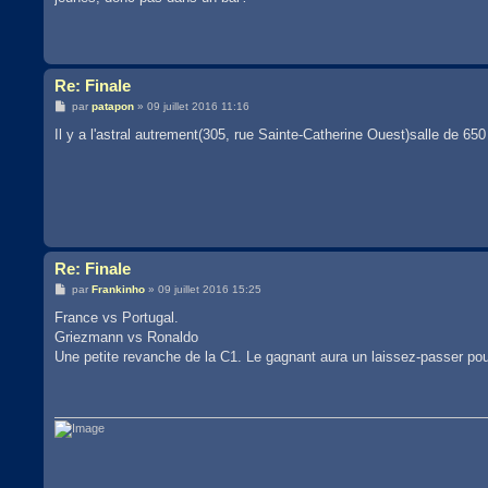
a
g
e
Re: Finale
M
par
patapon
»
09 juillet 2016 11:16
e
s
Il y a l'astral autrement(305, rue Sainte-Catherine Ouest)salle de 650 
s
a
g
e
Re: Finale
M
par
Frankinho
»
09 juillet 2016 15:25
e
s
France vs Portugal.
s
Griezmann vs Ronaldo
a
g
Une petite revanche de la C1. Le gagnant aura un laissez-passer pour
e