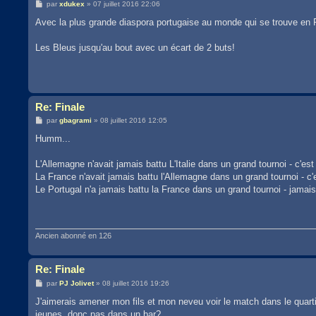
M
par
xdukex
»
07 juillet 2016 22:06
e
s
Avec la plus grande diaspora portugaise au monde qui se trouve en F
s
a
g
Les Bleus jusqu'au bout avec un écart de 2 buts!
e
Re: Finale
M
par
gbagrami
»
08 juillet 2016 12:05
e
s
Humm...
s
a
g
L'Allemagne n'avait jamais battu L'Italie dans un grand tournoi - c'est 
e
La France n'avait jamais battu l'Allemagne dans un grand tournoi - c'e
Le Portugal n'a jamais battu la France dans un grand tournoi - jamai
Ancien abonné en 126
Re: Finale
M
par
PJ Jolivet
»
08 juillet 2016 19:26
e
s
J'aimerais amener mon fils et mon neveu voir le match dans le quartie
s
jeunes, donc pas dans un bar?