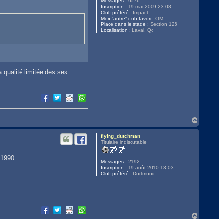
Messages :
6576
Inscription :
19 mai 2009 23:08
Club préféré :
Impact
Mon “autre” club favori :
OM
Place dans le stade :
Section 126
Localisation :
Laval, Qc
la qualité limitée des ses
H
a
u
flying_dutchman
t
Titulaire indiscutable
 1990.
Messages :
2192
Inscription :
19 août 2010 13:03
Club préféré :
Dortmund
H