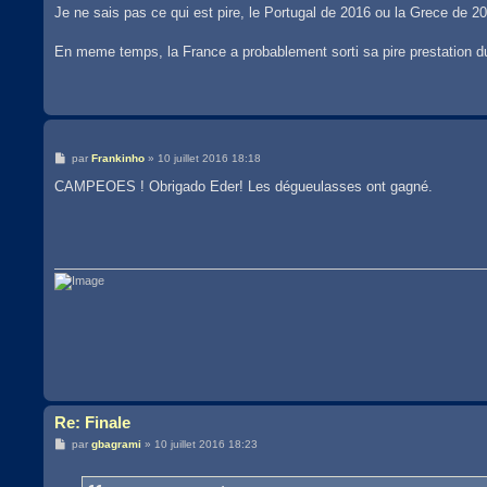
Je ne sais pas ce qui est pire, le Portugal de 2016 ou la Grece de 2
En meme temps, la France a probablement sorti sa pire prestation du 
M
par
Frankinho
»
10 juillet 2016 18:18
e
s
CAMPEOES ! Obrigado Eder! Les dégueulasses ont gagné.
s
a
g
e
Re: Finale
M
par
gbagrami
»
10 juillet 2016 18:23
e
s
s