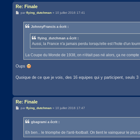
Re: Finale
M
par
flying_dutchman
»
10 juillet 2016 17:41
e
s
s
JohnnyFrancis a écrit :
a
g
e
flying_dutchman a écrit :
Aussi, la France n'a jamais perdu lorsqu'elle est l'hote d'un t
La Coupe du Monde de 1938, on n'était pas né alors, ça ne compte
Oups
Quoique de ce que je vois, des 16 equipes qui y participent, seuls 3
Re: Finale
M
par
flying_dutchman
»
10 juillet 2016 17:47
e
s
s
gbagrami a écrit :
a
g
e
Eh ben... le triomphe de l'anti-football. On tient le vainqueur le plus