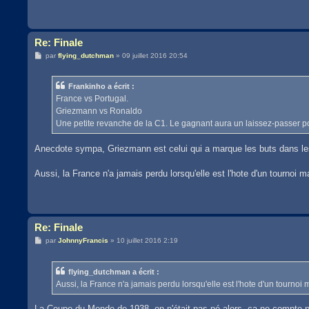
Re: Finale
M
par
flying_dutchman
»
09 juillet 2016 20:54
e
s
s
Frankinho a écrit :
a
g
France vs Portugal.
e
Griezmann vs Ronaldo
Une petite revanche de la C1. Le gagnant aura un laissez-passer po
Anecdote sympa, Griezmann est celui qui a marque les buts dans les
Aussi, la France n'a jamais perdu lorsqu'elle est l'hote d'un tournoi
Re: Finale
M
par
JohnnyFrancis
»
10 juillet 2016 2:19
e
s
s
flying_dutchman a écrit :
a
g
Aussi, la France n'a jamais perdu lorsqu'elle est l'hote d'un tourn
e
La Coupe du Monde de 1938, on n'était pas né alors, ça ne compte 