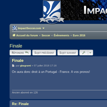
ImpactSoccer.com
Accueil du forum
Soccer
Évènements
Euro 2016
Finale
Répondre
Sujet précédent
Sujet suivant
Finale
M
par
gbagrami
»
07 juillet 2016 17:16
e
s
On aura donc droit à un Portugal - France. A vos pronos!
s
a
g
e
Ancien abonné en 126
Re: Finale