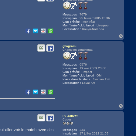
Messages :
7679
Inscription :
25 février 2005 15:36
Club préféré :
Montréal
Mon “autre” club favori :
Liverpool
Localisation :
Rouyn-Noranda
H
a
u
gbagrami
t
Champion continental
Messages :
6576
Inscription :
19 mai 2009 23:08
Club préféré :
Impact
Mon “autre” club favori :
OM
Place dans le stade :
Section 126
Localisation :
Laval, Qc
H
a
u
PJ Jolivet
t
Cadet
eut aller voir le match avec des
Messages :
234
Inscription :
17 juillet 2012 21:59