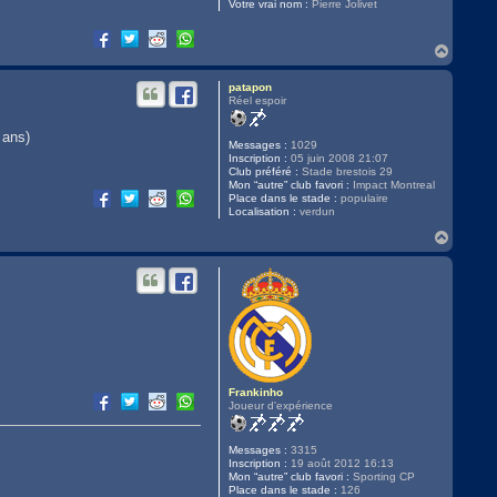
Votre vrai nom :
Pierre Jolivet
H
a
u
patapon
t
Réel espoir
 ans)
Messages :
1029
Inscription :
05 juin 2008 21:07
Club préféré :
Stade brestois 29
Mon “autre” club favori :
Impact Montreal
Place dans le stade :
populaire
Localisation :
verdun
H
a
u
t
Frankinho
Joueur d'expérience
Messages :
3315
Inscription :
19 août 2012 16:13
Mon “autre” club favori :
Sporting CP
Place dans le stade :
126