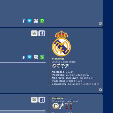
H
a
u
t
Frankinho
Joueur d'expérience
Messages :
3315
Inscription :
19 août 2012 16:13
Mon “autre” club favori :
Sporting CP
Place dans le stade :
126
Localisation :
Outaouais / Section 126 C
H
a
u
gbagrami
t
Champion continental