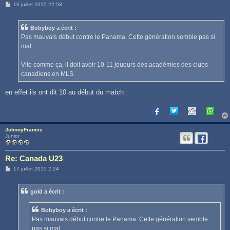
M
16 juillet 2015 22:58
e
s
s
Bobyboy a écrit :
a
g
Pas mauvais début contre le Panama. Cette génération semble pas si
e
mal.
Vite comme ça, il doit avoir 10-11 joueurs des académies des clubs
canadiens en MLS.
en effet ils ont dit 10 au début du match
JohnnyFrancis
Junior
Re: Canada U23
M
17 juillet 2015 2:24
e
s
s
gold a écrit :
a
g
e
Bobyboy a écrit :
Pas mauvais début contre le Panama. Cette génération semble
pas si mal.