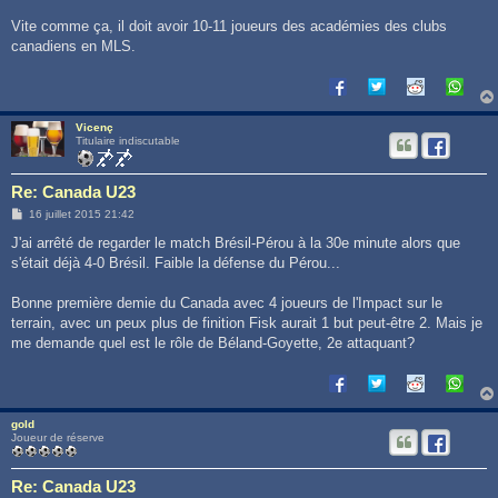
g
e
Vite comme ça, il doit avoir 10-11 joueurs des académies des clubs
canadiens en MLS.
Vicenç
Titulaire indiscutable
Re: Canada U23
M
16 juillet 2015 21:42
e
s
J'ai arrêté de regarder le match Brésil-Pérou à la 30e minute alors que
s
s'était déjà 4-0 Brésil. Faible la défense du Pérou...
a
g
e
Bonne première demie du Canada avec 4 joueurs de l'Impact sur le
terrain, avec un peux plus de finition Fisk aurait 1 but peut-être 2. Mais je
me demande quel est le rôle de Béland-Goyette, 2e attaquant?
gold
Joueur de réserve
Re: Canada U23