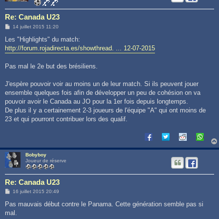
Re: Canada U23
M
14 juillet 2015 11:20
e
s
Les "Highlights" du match:
s
http://forum.rojadirecta.es/showthread. ... 12-07-2015
a
g
e
Pas mal le 2e but des brésiliens.
J'espère pouvoir voir au moins un de leur match. Si ils peuvent jouer
ensemble quelques fois afin de développer un peu de cohésion on va
pouvoir avoir le Canada au JO pour la 1er fois depuis longtemps.
De plus il y a certainement 2-3 joueurs de l'équipe "A" qui ont moins de
23 et qui pourront contribuer lors des qualif.
Bobyboy
Joueur de réserve
Re: Canada U23
M
16 juillet 2015 20:49
e
s
Pas mauvais début contre le Panama. Cette génération semble pas si
s
mal.
a