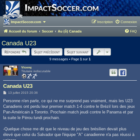
ImpactSoccer.com
Inscription
Connexion
Accueil du forum
Soccer
Au (ô) Canada
FAQ
Canada U23
Répondre
Sujet précédent
Sujet suivant
9 messages • Page
1
sur
1
Vicenç
Titulaire indiscutable
Canada U23
M
13 juillet 2015 20:36
e
s
Personne n'en parle, ce qui ne me surprend pas vraiment, mais les U23
s
Canadiens ont perdu leur premier match 1-4 contre le Brézil lors des jeux
a
g
Pan-Américain à Toronto. Prochain match jeudi contre le Panama et par
e
la suite le Pérou lundi prochain.
-Quelque chose me dit que le niveau de jeu des brésilien devait plus
élevé que celui du Salvador que l'équipe "A" canadienne n'a pas réussi à