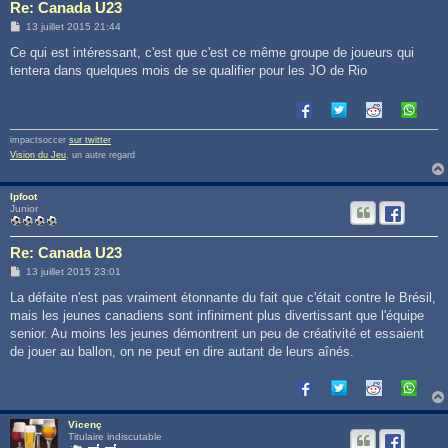
Re: Canada U23
M
13 juillet 2015 21:44
e
s
Ce qui est intéressant, c'est que c'est ce même groupe de joueurs qui
s
tentera dans quelques mois de se qualifier pour les JO de Rio
a
g
e
impactsoccer
sur twitter
Vision du Jeu
, un autre regard
lpfoot
Junior
Re: Canada U23
M
13 juillet 2015 23:01
e
s
La défaite n'est pas vraiment étonnante du fait que c'était contre le Brésil,
s
mais les jeunes canadiens sont infiniment plus divertissant que l'équipe
a
g
senior. Au moins les jeunes démontrent un peu de créativité et essaient
e
de jouer au ballon, on ne peut en dire autant de leurs aînés.
Vicenç
Titulaire indiscutable