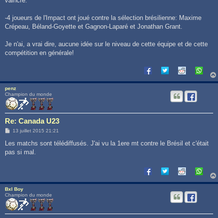
vaincre.
-4 joueurs de l'Impact ont joué contre la sélection brésilienne: Maxime
Crépeau, Béland-Goyette et Gagnon-Laparé et Jonathan Grant.
Je n'ai, a vrai dire, aucune idée sur le niveau de cette équipe et de cette
compétition en générale!
penz
Champion du monde
Re: Canada U23
M
13 juillet 2015 21:21
e
s
Les matchs sont télédiffusés. J'ai vu la 1ere mt contre le Brésil et c'était
s
pas si mal.
a
g
e
Bxl Boy
Champion du monde