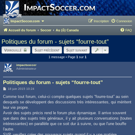
ImpactSoccer.com
Inscription
Connexion
Accueil du forum
Soccer
Au (ô) Canada
FAQ
Politiques du forum - sujets “fourre-tout”
Verrouillé
Sujet précédent
Sujet suivant
1 message • Page
1
sur
1
impactsoccer
Administrateur
Politiques du forum - sujets “fourre-tout”
M
18 juin 2015 10:24
e
s
Comme tout forum, celui-ci compte quelques sujets “fourre-tout” au sein
s
desquels se développent des discussions très intéressantes, qui méritent
a
g
leur vie propre.
e
Avoir des sujets précis rend le forum plus dynamique. Il arrive souvent
que dans des sujets très généraux, il y ait plusieurs conversations (toutes
intéressantes) en parallèle que ce soit dur à suivre, ou que l'une bouffe
l'autre.
SVP, veuillez créer des nouveaux sujets quand il y a une matière