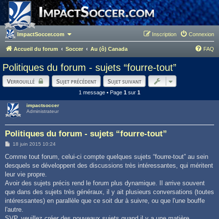
ImpactSoccer.com
Inscription
Connexion
Accueil du forum
Soccer
Au (ô) Canada
FAQ
Politiques du forum - sujets “fourre-tout”
Verrouillé
Sujet précédent
Sujet suivant
1 message • Page
1
sur
1
impactsoccer
Administrateur
Politiques du forum - sujets “fourre-tout”
M
18 juin 2015 10:24
e
s
Comme tout forum, celui-ci compte quelques sujets “fourre-tout” au sein
s
desquels se développent des discussions très intéressantes, qui méritent
a
g
leur vie propre.
e
Avoir des sujets précis rend le forum plus dynamique. Il arrive souvent
que dans des sujets très généraux, il y ait plusieurs conversations (toutes
intéressantes) en parallèle que ce soit dur à suivre, ou que l'une bouffe
l'autre.
SVP, veuillez créer des nouveaux sujets quand il y a une matière