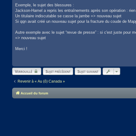
Exemple, le sujet des blessures :
Jackson-Hamel a repris les entraînements après son opération : rien
Un titulaire indiscutable se casse la jambe => nouveau sujet
Si qqn avait créé un nouveau sujet pour la fracture du coude de Mapp
Autre exemple avec le sujet “revue de presse” : si c'est juste pour m
=> nouveau sujet
Merci !
Verrouillé
Sujet précédent
Sujet suivant
Revenir à « Au (ô) Canada »
Accueil du forum