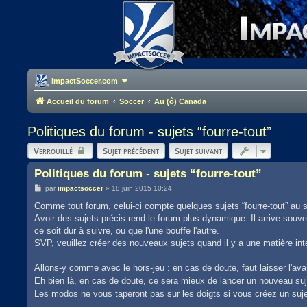
ImpactSoccer.com
Accueil du forum
Soccer
Au (ô) Canada
Politiques du forum - sujets “fourre-tout”
Verrouillé
Sujet précédent
Sujet suivant
Politiques du forum - sujets “fourre-tout”
M
par
impactsoccer
»
18 juin 2015 10:24
e
s
Comme tout forum, celui-ci compte quelques sujets “fourre-tout” au s
s
Avoir des sujets précis rend le forum plus dynamique. Il arrive souve
a
g
ce soit dur à suivre, ou que l'une bouffe l'autre.
e
SVP, veuillez créer des nouveaux sujets quand il y a une matière int
Allons-y comme avec le hors-jeu : en cas de doute, faut laisser l'ava
Eh bien là, en cas de doute, ce sera mieux de lancer un nouveau su
Les modos ne vous taperont pas sur les doigts si vous créez un sujet 