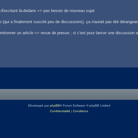
 d'excitant là-dedans => pas besoin de nouveau sujet
 (qui a finalement suscité peu de discussions), ça n'aurait pas été dérangean
entionner un article => revue de presse ; si c'est pour lancer une discussion a
Développé par
phpBB
® Forum Software © phpBB Limited
Confidentialité
|
Conditions