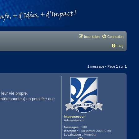
Inscription
Connexion
FAQ
1 message • Page
1
sur
1
leur vie propre.
intéressantes) en parallèle que
impactsoccer
Administrateur
Messages :
100
Inscription :
08 janvier 2003 0:56
Localisation :
Montréal
C