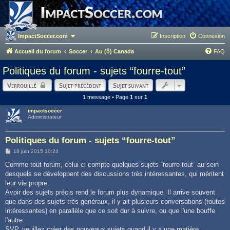
ImpactSoccer.com
Inscription
Connexion
Accueil du forum
Soccer
Au (ô) Canada
FAQ
Politiques du forum - sujets “fourre-tout”
Verrouillé
Sujet précédent
Sujet suivant
1 message • Page
1
sur
1
impactsoccer
Administrateur
Politiques du forum - sujets “fourre-tout”
M
18 juin 2015 10:24
e
s
Comme tout forum, celui-ci compte quelques sujets “fourre-tout” au sein
s
desquels se développent des discussions très intéressantes, qui méritent
a
g
leur vie propre.
e
Avoir des sujets précis rend le forum plus dynamique. Il arrive souvent
que dans des sujets très généraux, il y ait plusieurs conversations (toutes
intéressantes) en parallèle que ce soit dur à suivre, ou que l'une bouffe
l'autre.
SVP, veuillez créer des nouveaux sujets quand il y a une matière