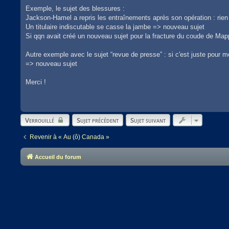
Exemple, le sujet des blessures :
Jackson-Hamel a repris les entraînements après son opération : rien
Un titulaire indiscutable se casse la jambe => nouveau sujet
Si qqn avait créé un nouveau sujet pour la fracture du coude de Mapp
Autre exemple avec le sujet “revue de presse” : si c'est juste pour m
=> nouveau sujet
Merci !
Verrouillé
Sujet précédent
Sujet suivant
Revenir à « Au (ô) Canada »
Accueil du forum