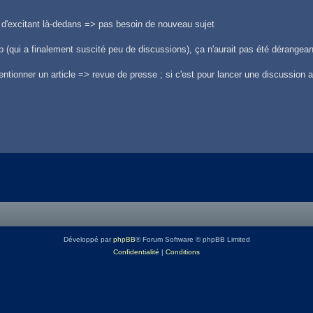
 d'excitant là-dedans => pas besoin de nouveau sujet
 (qui a finalement suscité peu de discussions), ça n'aurait pas été dérangean
entionner un article => revue de presse ; si c'est pour lancer une discussion a
Développé par
phpBB
® Forum Software © phpBB Limited
Confidentialité
|
Conditions