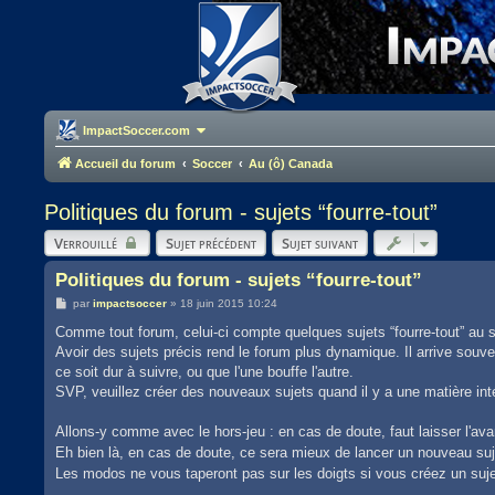
ImpactSoccer.com
Accueil du forum
Soccer
Au (ô) Canada
Politiques du forum - sujets “fourre-tout”
Verrouillé
Sujet précédent
Sujet suivant
Politiques du forum - sujets “fourre-tout”
M
par
impactsoccer
»
18 juin 2015 10:24
e
s
Comme tout forum, celui-ci compte quelques sujets “fourre-tout” au s
s
Avoir des sujets précis rend le forum plus dynamique. Il arrive souve
a
g
ce soit dur à suivre, ou que l'une bouffe l'autre.
e
SVP, veuillez créer des nouveaux sujets quand il y a une matière int
Allons-y comme avec le hors-jeu : en cas de doute, faut laisser l'ava
Eh bien là, en cas de doute, ce sera mieux de lancer un nouveau su
Les modos ne vous taperont pas sur les doigts si vous créez un sujet 