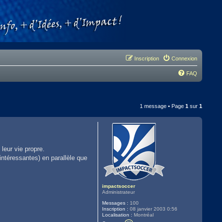
Inscription
Connexion
FAQ
1 message • Page
1
sur
1
leur vie propre.
intéressantes) en parallèle que
impactsoccer
Administrateur
Messages :
100
Inscription :
08 janvier 2003 0:56
Localisation :
Montréal
C