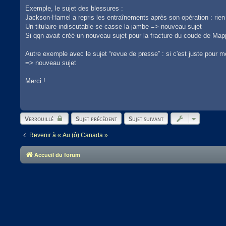
Exemple, le sujet des blessures :
Jackson-Hamel a repris les entraînements après son opération : rien
Un titulaire indiscutable se casse la jambe => nouveau sujet
Si qqn avait créé un nouveau sujet pour la fracture du coude de Mapp
Autre exemple avec le sujet “revue de presse” : si c'est juste pour m
=> nouveau sujet
Merci !
Verrouillé
Sujet précédent
Sujet suivant
Revenir à « Au (ô) Canada »
Accueil du forum