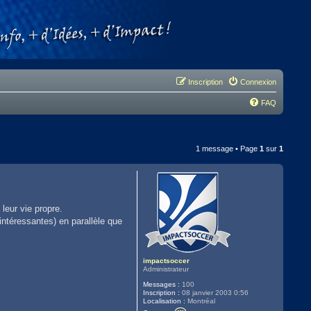
Inscription
Connexion
FAQ
1 message • Page
1
sur
1
leur vie propre.
intéressantes) en parallèle que
impactsoccer
Administrateur
Messages :
100
Inscription :
08 janvier 2003 0:56
Localisation :
Montréal
C