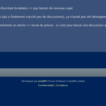
 d'excitant là-dedans => pas besoin de nouveau sujet
 (qui a finalement suscité peu de discussions), ça n'aurait pas été dérangean
entionner un article => revue de presse ; si c'est pour lancer une discussion a
Développé par
phpBB
® Forum Software © phpBB Limited
Confidentialité
|
Conditions