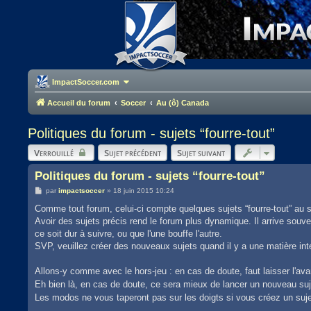
ImpactSoccer.com
Accueil du forum
Soccer
Au (ô) Canada
Politiques du forum - sujets “fourre-tout”
Verrouillé
Sujet précédent
Sujet suivant
Politiques du forum - sujets “fourre-tout”
M
par
impactsoccer
»
18 juin 2015 10:24
e
s
Comme tout forum, celui-ci compte quelques sujets “fourre-tout” au s
s
Avoir des sujets précis rend le forum plus dynamique. Il arrive souve
a
g
ce soit dur à suivre, ou que l'une bouffe l'autre.
e
SVP, veuillez créer des nouveaux sujets quand il y a une matière int
Allons-y comme avec le hors-jeu : en cas de doute, faut laisser l'ava
Eh bien là, en cas de doute, ce sera mieux de lancer un nouveau su
Les modos ne vous taperont pas sur les doigts si vous créez un sujet 