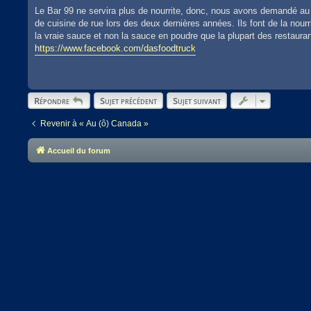
Le Bar 99 ne servira plus de nourrite, donc, nous avons demandé au 
de cuisine de rue lors des deux dernières années. Ils font de la no
la vraie sauce et non la sauce en poudre que la plupart des restaurants
https://www.facebook.com/dasfoodtruck
Répondre
Sujet précédent
Sujet suivant
Revenir à « Au (ô) Canada »
Accueil du forum