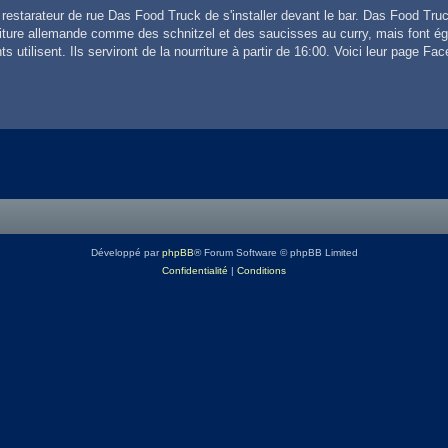
restarateur de rue Das Food Truck de s'installer devant le bar. Das Food Truc
urriture allemande comme des schnitzel et des saucisses au curry, mais font é
 utilisent. Ils serviront de la nourriture à partir de 16:00. Voici leur page Fa
Développé par
phpBB
® Forum Software © phpBB Limited
Confidentialité
|
Conditions