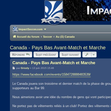
ImpactSoccer.com
Accueil du forum
Soccer
Au (ô) Canada
Canada - Pays Bas Avant-Match et Marche
Répondre
Sujet précédent
Sujet suivant
Canada - Pays Bas Avant-Match et Marche
M
par
Grizzly
»
13 juin 2015 15:46
e
s
https://www.facebook.com/events/1584728888483539/
s
a
g
Le Canada jouera son troisième et dernier match de la phase de grou
e
supporteurs au Bar 99.
Nous aimerions avoir une idée du nombre de gens qui vont participer,
Ne portez pas de vêtements reliés à un club! Portez des vêtements