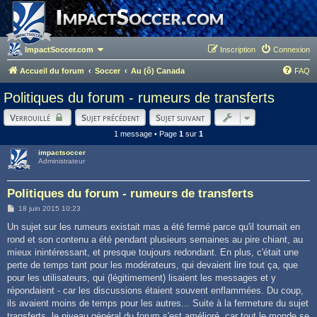
ImpactSoccer.com
Inscription
Connexion
Accueil du forum
Soccer
Au (ô) Canada
FAQ
Politiques du forum - rumeurs de transferts
Verrouillé
Sujet précédent
Sujet suivant
1 message • Page
1
sur
1
impactsoccer
Administrateur
Politiques du forum - rumeurs de transferts
M
18 juin 2015 10:23
e
s
Un sujet sur les rumeurs existait mas a été fermé parce qu'il tournait en
s
rond et son contenu a été pendant plusieurs semaines au pire chiant, au
a
g
mieux inintéressant, et presque toujours redondant. En plus, c'était une
e
perte de temps tant pour les modérateurs, qui devaient lire tout ça, que
pour les utilisateurs, qui (légitimement) lisaient les messages et y
répondaient - car les discussions étaient souvent enflammées. Du coup,
ils avaient moins de temps pour les autres... Suite à la fermeture du sujet
transferts, le niveau général du forum s'est amélioré, car tout le monde se