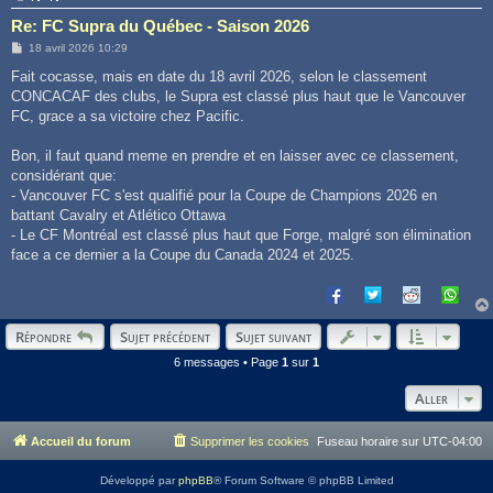
Re: FC Supra du Québec - Saison 2026
M
18 avril 2026 10:29
e
s
Fait cocasse, mais en date du 18 avril 2026, selon le classement
s
CONCACAF des clubs, le Supra est classé plus haut que le Vancouver
a
g
FC, grace a sa victoire chez Pacific.
e
Bon, il faut quand meme en prendre et en laisser avec ce classement,
considérant que:
- Vancouver FC s'est qualifié pour la Coupe de Champions 2026 en
battant Cavalry et Atlético Ottawa
- Le CF Montréal est classé plus haut que Forge, malgré son élimination
face a ce dernier a la Coupe du Canada 2024 et 2025.
Répondre
Sujet précédent
Sujet suivant
6 messages • Page
1
sur
1
Aller
Accueil du forum
Supprimer les cookies
Fuseau horaire sur
UTC-04:00
Développé par
phpBB
® Forum Software © phpBB Limited