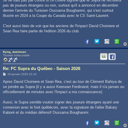
Je ne sais pas par contre si ce critere signifie que le Supra ne recrutera
pas de joueurs étrangers ou non, surtout qu'il a annoncé en décembre
dernier l'arrivée du Tunisien Oussama Boughanmi, qui s'est surtout
illustré en 2024 a la Coupe du Canada avec le CS Saint-Laurent.
C'est aussi bien de voir que les anciens de l'Impact David Choiniere et
Sean Rea faire partie de l'edition 2026 du club.
flying_dutchman
Titulaire indiscutable
Re: FC Supra du Québec - Saison 2026
M
19 janvier 2026 22:16
e
s
Apres David Choiniere et Sean Rea, c'est au tour de Clément Bahiya de
s
se joindre au Supra (il y a aussi Keesean Ferdinand, mais il n'a jamais eu
a
g
officiellement de minutes avec l'Impact a ma connaissance).
e
Aussi, le Supra semble vouloir signer des joueurs étrangers ayant une
connexion avec le foot québécois, avec la signature de l'ailier Bakary
Kaboré et du médian défensif Oussama Boughanmi.