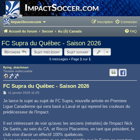
ImpactSoccer.com
Inscription
Connexion
Accueil du forum
Soccer
Au (ô) Canada
FAQ
FC Supra du Québec - Saison 2026
Répondre
Sujet précédent
Sujet suivant
6 messages • Page
1
sur
1
flying_dutchman
Titulaire indiscutable
FC Supra du Québec - Saison 2026
M
11 janvier 2026 11:05
e
s
Je lance le sujet au sujet de FC Supra, nouvelle arrivée en Premiere
s
Ligue Canadienne qui sera basé a Laval et qui reprend les couleurs du
a
g
prédécesseur de l'Impact.
e
Il est intéressant de voir qu'avec les anciens (retraités) de l'Impact Nick
De Santis, au sein du CA, et Rocco Placentino, en tant que président, le
club vise d'avoir un effectif 100% québécois.