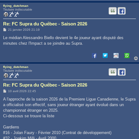
flying_dutchman
Titulaire indiscutable
Re: FC Supra du Québec - Saison 2026
M
21 janvier 2026 21:19
e
s
Le médian Alessandro Biello devient le 4e joueur ayant disputé des
s
minutes chez l'Impact a se joindre au Supra.
a
g
e
flying_dutchman
Titulaire indiscutable
Re: FC Supra du Québec - Saison 2026
M
10 avril 2026 22:45
e
s
A l'approche de la saison 2026 de la Premiere Ligue Canadienne, le Supra
s
a officialisé son effectif, sans joueur étranger ayant évolué dans un
a
g
championnat étranger en 2025.
e
Ci-dessous se trouve la liste
Gardiens
#16 - Jolan Faury - Février 2010 (Contrat de développement)
#32 - Joakim Milli - Avril 2000