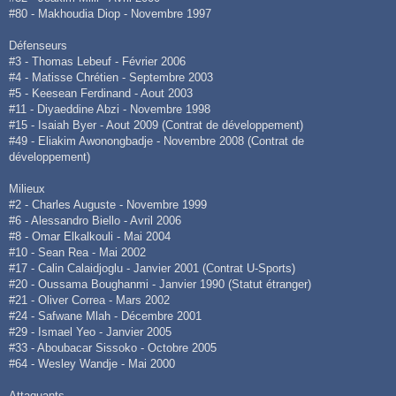
#80 - Makhoudia Diop - Novembre 1997
Défenseurs
#3 - Thomas Lebeuf - Février 2006
#4 - Matisse Chrétien - Septembre 2003
#5 - Keesean Ferdinand - Aout 2003
#11 - Diyaeddine Abzi - Novembre 1998
#15 - Isaiah Byer - Aout 2009 (Contrat de développement)
#49 - Eliakim Awonongbadje - Novembre 2008 (Contrat de
développement)
Milieux
#2 - Charles Auguste - Novembre 1999
#6 - Alessandro Biello - Avril 2006
#8 - Omar Elkalkouli - Mai 2004
#10 - Sean Rea - Mai 2002
#17 - Calin Calaidjoglu - Janvier 2001 (Contrat U-Sports)
#20 - Oussama Boughanmi - Janvier 1990 (Statut étranger)
#21 - Oliver Correa - Mars 2002
#24 - Safwane Mlah - Décembre 2001
#29 - Ismael Yeo - Janvier 2005
#33 - Aboubacar Sissoko - Octobre 2005
#64 - Wesley Wandje - Mai 2000
Attaquants