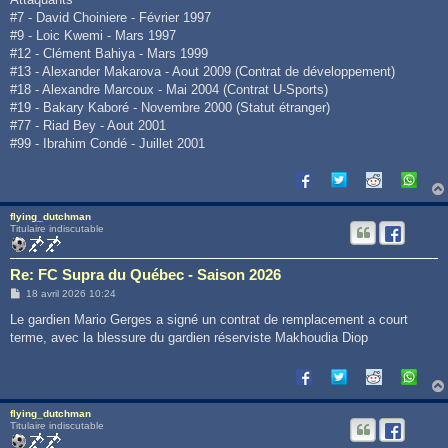
#7 - David Choiniere - Février 1997
#9 - Loic Kwemi - Mars 1997
#12 - Clément Bahiya - Mars 1999
#13 - Alexander Makarova - Aout 2009 (Contrat de développement)
#18 - Alexandre Marcoux - Mai 2004 (Contrat U-Sports)
#19 - Bakary Kaboré - Novembre 2000 (Statut étranger)
#77 - Riad Bey - Aout 2001
#99 - Ibrahim Condé - Juillet 2001
flying_dutchman
Titulaire indiscutable
Re: FC Supra du Québec - Saison 2026
M
18 avril 2026 10:24
e
s
Le gardien Mario Gerges a signé un contrat de remplacement a court
s
terme, avec la blessure du gardien réserviste Makhoudia Diop
a
g
e
flying_dutchman
Titulaire indiscutable