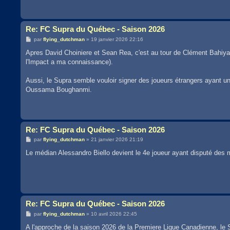
Re: FC Supra du Québec - Saison 2026
M
par
flying_dutchman
»
19 janvier 2026 22:16
e
s
Apres David Choiniere et Sean Rea, c'est au tour de Clément Bahiya 
s
l'Impact a ma connaissance).
a
g
e
Aussi, le Supra semble vouloir signer des joueurs étrangers ayant un
Oussama Boughanmi.
Re: FC Supra du Québec - Saison 2026
M
par
flying_dutchman
»
21 janvier 2026 21:19
e
s
Le médian Alessandro Biello devient le 4e joueur ayant disputé des 
s
a
g
e
Re: FC Supra du Québec - Saison 2026
M
par
flying_dutchman
»
10 avril 2026 22:45
e
s
A l'approche de la saison 2026 de la Premiere Ligue Canadienne, le S