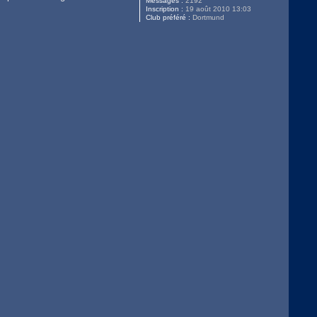
Messages :
2192
Inscription :
19 août 2010 13:03
Club préféré :
Dortmund