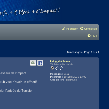
Inscription
Connexion
FAQ
6 messages • Page
1
sur
1
flying_dutchman
Titulaire indiscutable
cesseur de l'Impact.
Messages :
2192
Inscription :
19 août 2010 13:03
Club préféré :
Dortmund
lub vise d'avoir un effectif
ier l'arrivée du Tunisien