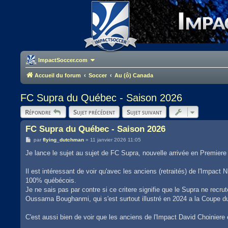
ImpactSoccer.com
Accueil du forum
Soccer
Au (ô) Canada
FC Supra du Québec - Saison 2026
Répondre
Sujet précédent
Sujet suivant
FC Supra du Québec - Saison 2026
M
par
flying_dutchman
»
11 janvier 2026 11:05
e
s
Je lance le sujet au sujet de FC Supra, nouvelle arrivée en Premiere
s
a
g
Il est intéressant de voir qu'avec les anciens (retraités) de l'Impact 
e
100% québécois.
Je ne sais pas par contre si ce critere signifie que le Supra ne recr
Oussama Boughanmi, qui s'est surtout illustré en 2024 a la Coupe d
C'est aussi bien de voir que les anciens de l'Impact David Choiniere e