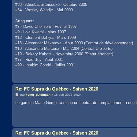
#33 - Aboubacar Sissoko - Octobre 2005
#64 - Wesley Wandje - Mai 2000
Attaquants
#7 - David Choiniere - Février 1997
#9 - Loic Kwemi - Mars 1997
#12 - Clément Bahiya - Mars 1999
#13 - Alexander Makarova - Aout 2009 (Contrat de développement)
#18 - Alexandre Marcoux - Mai 2004 (Contrat U-Sports)
#19 - Bakary Kaboré - Novembre 2000 (Statut étranger)
#77 - Riad Bey - Aout 2001
#99 - Ibrahim Condé - Juillet 2001
Re: FC Supra du Québec - Saison 2026
M
par
flying_dutchman
»
18 avril 2026 10:24
e
s
Le gardien Mario Gerges a signé un contrat de remplacement a court
s
a
g
e
Re: FC Supra du Québec - Saison 2026