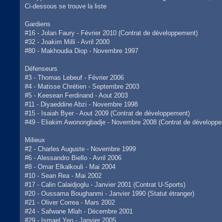
s
Ci-dessous se trouve la liste
a
g
e
Gardiens
#16 - Jolan Faury - Février 2010 (Contrat de développement)
#32 - Joakim Milli - Avril 2000
#80 - Makhoudia Diop - Novembre 1997
Défenseurs
#3 - Thomas Lebeuf - Février 2006
#4 - Matisse Chrétien - Septembre 2003
#5 - Keesean Ferdinand - Aout 2003
#11 - Diyaeddine Abzi - Novembre 1998
#15 - Isaiah Byer - Aout 2009 (Contrat de développement)
#49 - Eliakim Awonongbadje - Novembre 2008 (Contrat de développ
Milieux
#2 - Charles Auguste - Novembre 1999
#6 - Alessandro Biello - Avril 2006
#8 - Omar Elkalkouli - Mai 2004
#10 - Sean Rea - Mai 2002
#17 - Calin Calaidjoglu - Janvier 2001 (Contrat U-Sports)
#20 - Oussama Boughanmi - Janvier 1990 (Statut étranger)
#21 - Oliver Correa - Mars 2002
#24 - Safwane Mlah - Décembre 2001
#29 - Ismael Yeo - Janvier 2005