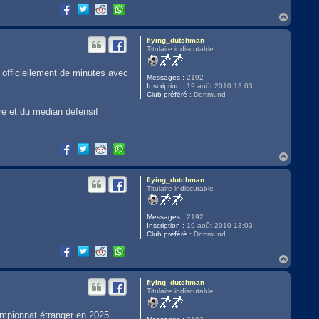
H
a
u
flying_dutchman
t
Titulaire indiscutable
 officiellement de minutes avec
Messages :
2192
Inscription :
19 août 2010 13:03
Club préféré :
Dortmund
ré et du médian défensif
H
a
u
flying_dutchman
t
Titulaire indiscutable
Messages :
2192
Inscription :
19 août 2010 13:03
Club préféré :
Dortmund
H
a
u
flying_dutchman
t
Titulaire indiscutable
ampionnat étranger en 2025.