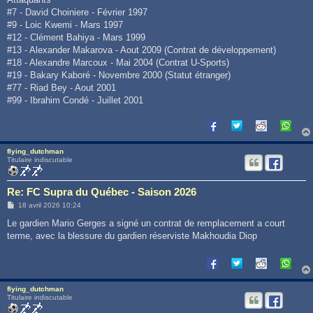
#7 - David Choiniere - Février 1997
#9 - Loic Kwemi - Mars 1997
#12 - Clément Bahiya - Mars 1999
#13 - Alexander Makarova - Aout 2009 (Contrat de développement)
#18 - Alexandre Marcoux - Mai 2004 (Contrat U-Sports)
#19 - Bakary Kaboré - Novembre 2000 (Statut étranger)
#77 - Riad Bey - Aout 2001
#99 - Ibrahim Condé - Juillet 2001
flying_dutchman
Titulaire indiscutable
Re: FC Supra du Québec - Saison 2026
M
18 avril 2026 10:24
e
s
Le gardien Mario Gerges a signé un contrat de remplacement a court
s
terme, avec la blessure du gardien réserviste Makhoudia Diop
a
g
e
flying_dutchman
Titulaire indiscutable