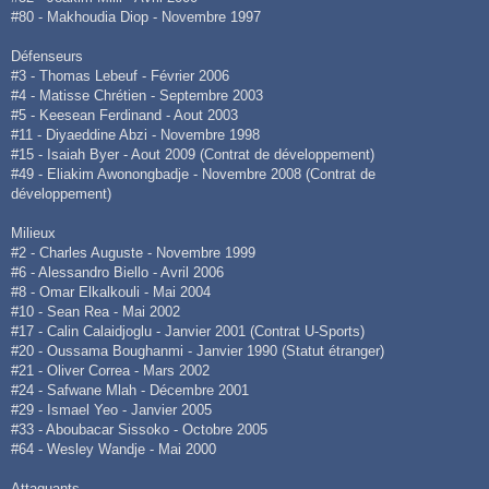
#80 - Makhoudia Diop - Novembre 1997
Défenseurs
#3 - Thomas Lebeuf - Février 2006
#4 - Matisse Chrétien - Septembre 2003
#5 - Keesean Ferdinand - Aout 2003
#11 - Diyaeddine Abzi - Novembre 1998
#15 - Isaiah Byer - Aout 2009 (Contrat de développement)
#49 - Eliakim Awonongbadje - Novembre 2008 (Contrat de
développement)
Milieux
#2 - Charles Auguste - Novembre 1999
#6 - Alessandro Biello - Avril 2006
#8 - Omar Elkalkouli - Mai 2004
#10 - Sean Rea - Mai 2002
#17 - Calin Calaidjoglu - Janvier 2001 (Contrat U-Sports)
#20 - Oussama Boughanmi - Janvier 1990 (Statut étranger)
#21 - Oliver Correa - Mars 2002
#24 - Safwane Mlah - Décembre 2001
#29 - Ismael Yeo - Janvier 2005
#33 - Aboubacar Sissoko - Octobre 2005
#64 - Wesley Wandje - Mai 2000
Attaquants