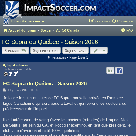
ImpactSoccer.com
Inscription
Connexion
Accueil du forum
Soccer
Au (ô) Canada
FAQ
FC Supra du Québec - Saison 2026
Répondre
Sujet précédent
Sujet suivant
6 messages • Page
1
sur
1
flying_dutchman
Titulaire indiscutable
FC Supra du Québec - Saison 2026
M
11 janvier 2026 11:05
e
s
Je lance le sujet au sujet de FC Supra, nouvelle arrivée en Premiere
s
Ligue Canadienne qui sera basé a Laval et qui reprend les couleurs du
a
g
prédécesseur de l'Impact.
e
Il est intéressant de voir qu'avec les anciens (retraités) de l'Impact Nick
De Santis, au sein du CA, et Rocco Placentino, en tant que président, le
club vise d'avoir un effectif 100% québécois.