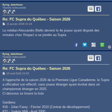
flying_dutchman
Titulaire indiscutable
Re: FC Supra du Québec - Saison 2026
M
21 janvier 2026 21:19
e
s
Le médian Alessandro Biello devient le 4e joueur ayant disputé des
s
minutes chez l'Impact a se joindre au Supra.
a
g
e
flying_dutchman
Titulaire indiscutable
Re: FC Supra du Québec - Saison 2026
M
10 avril 2026 22:45
e
s
A l'approche de la saison 2026 de la Premiere Ligue Canadienne, le Supra
s
a officialisé son effectif, sans joueur étranger ayant évolué dans un
a
g
championnat étranger en 2025.
e
Ci-dessous se trouve la liste
Gardiens
#16 - Jolan Faury - Février 2010 (Contrat de développement)
#32 - Joakim Milli - Avril 2000