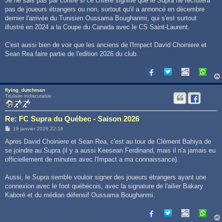
Je ne sais pas par contre si ce critere signifie que le Supra ne recrutera
pas de joueurs étrangers ou non, surtout qu'il a annoncé en décembre
dernier l'arrivée du Tunisien Oussama Boughanmi, qui s'est surtout
illustré en 2024 a la Coupe du Canada avec le CS Saint-Laurent.
C'est aussi bien de voir que les anciens de l'Impact David Choiniere et
Sean Rea faire partie de l'edition 2026 du club.
flying_dutchman
Titulaire indiscutable
Re: FC Supra du Québec - Saison 2026
M
19 janvier 2026 22:16
e
s
Apres David Choiniere et Sean Rea, c'est au tour de Clément Bahiya de
s
se joindre au Supra (il y a aussi Keesean Ferdinand, mais il n'a jamais eu
a
g
officiellement de minutes avec l'Impact a ma connaissance).
e
Aussi, le Supra semble vouloir signer des joueurs étrangers ayant une
connexion avec le foot québécois, avec la signature de l'ailier Bakary
Kaboré et du médian défensif Oussama Boughanmi.