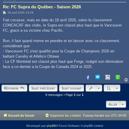
Re: FC Supra du Québec - Saison 2026
M
18 avril 2026 10:29
e
s
Fait cocasse, mais en date du 18 avril 2026, selon le classement
s
CONCACAF des clubs, le Supra est classé plus haut que le Vancouver
a
g
FC, grace a sa victoire chez Pacific.
e
Bon, il faut quand meme en prendre et en laisser avec ce classement,
considérant que:
- Vancouver FC s'est qualifié pour la Coupe de Champions 2026 en
battant Cavalry et Atlético Ottawa
- Le CF Montréal est classé plus haut que Forge, malgré son élimination
face a ce dernier a la Coupe du Canada 2024 et 2025.
Répondre
Sujet précédent
Sujet suivant
6 messages • Page
1
sur
1
Aller
Accueil du forum
Supprimer les cookies
Fuseau horaire sur
UTC-04:00
Développé par
phpBB
® Forum Software © phpBB Limited