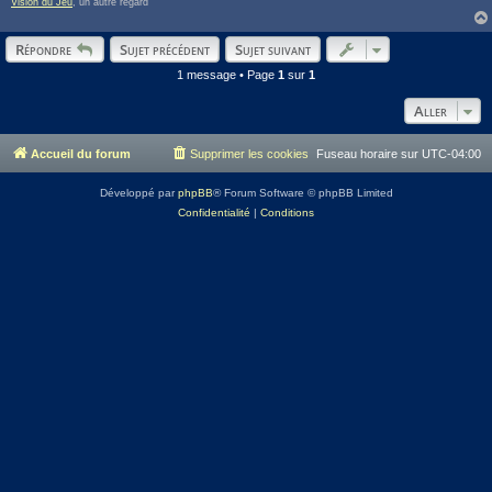
Vision du Jeu
, un autre regard
Répondre
Sujet précédent
Sujet suivant
1 message • Page
1
sur
1
Aller
Accueil du forum
Supprimer les cookies
Fuseau horaire sur
UTC-04:00
Développé par
phpBB
® Forum Software © phpBB Limited
Confidentialité
|
Conditions