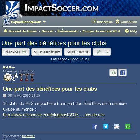
ImpactSoccer.com
Inscription
Connexion
Accueil du forum
Soccer
Évènements
Coupe du monde 2014
FAQ
Une part des bénéfices pour les clubs
Répondre
Sujet précédent
Sujet suivant
1 message • Page
1
sur
1
Bxl Boy
Champion du monde
Une part des bénéfices pour les clubs
M
08 janvier 2015 13:20
e
s
16 clubs de MLS empocheront une part des bénéfices de la dernière
s
Coupe du monde :
a
g
http://www.mlssoccer.com/blog/post/2015 ... ubs-de-mls
e
impactsoccer
sur twitter