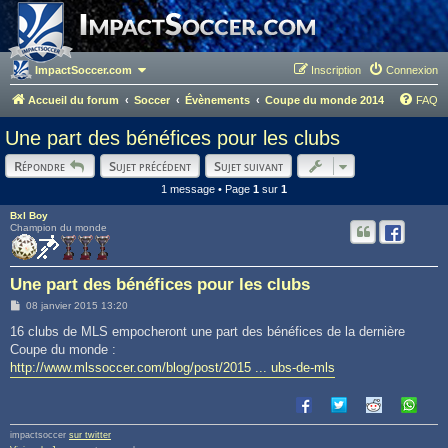
ImpactSoccer.com
Inscription
Connexion
Accueil du forum
Soccer
Évènements
Coupe du monde 2014
FAQ
Une part des bénéfices pour les clubs
Répondre
Sujet précédent
Sujet suivant
1 message • Page
1
sur
1
Bxl Boy
Champion du monde
Une part des bénéfices pour les clubs
M
08 janvier 2015 13:20
e
s
16 clubs de MLS empocheront une part des bénéfices de la dernière
s
Coupe du monde :
a
g
http://www.mlssoccer.com/blog/post/2015 ... ubs-de-mls
e
impactsoccer
sur twitter