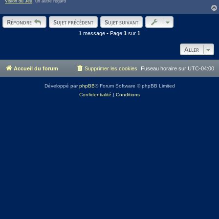
Vision du Jeu
, un autre regard
Répondre
Sujet précédent
Sujet suivant
1 message • Page
1
sur
1
Aller
Accueil du forum
Supprimer les cookies
Fuseau horaire sur
UTC-04:00
Développé par
phpBB
® Forum Software © phpBB Limited
Confidentialité
|
Conditions