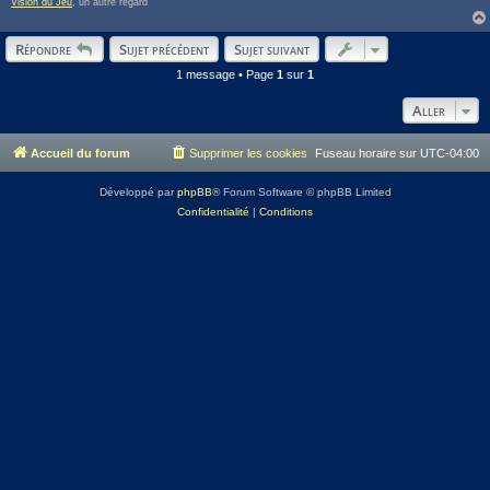
Vision du Jeu
, un autre regard
Répondre
Sujet précédent
Sujet suivant
1 message • Page
1
sur
1
Aller
Accueil du forum
Supprimer les cookies
Fuseau horaire sur
UTC-04:00
Développé par
phpBB
® Forum Software © phpBB Limited
Confidentialité
|
Conditions