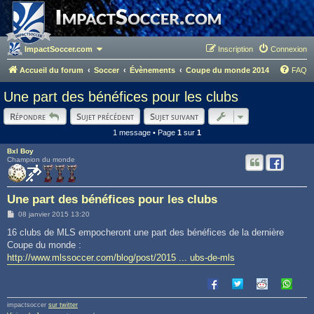
ImpactSoccer.com
Inscription
Connexion
Accueil du forum
Soccer
Évènements
Coupe du monde 2014
FAQ
Une part des bénéfices pour les clubs
Répondre
Sujet précédent
Sujet suivant
1 message • Page
1
sur
1
Bxl Boy
Champion du monde
Une part des bénéfices pour les clubs
M
08 janvier 2015 13:20
e
s
16 clubs de MLS empocheront une part des bénéfices de la dernière
s
Coupe du monde :
a
g
http://www.mlssoccer.com/blog/post/2015 ... ubs-de-mls
e
impactsoccer
sur twitter