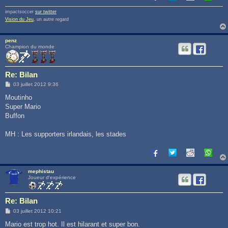
impactsoccer
sur twitter
Vision du Jeu
, un autre regard
penz
Champion du monde
Re: Bilan
M
03 juillet 2012 9:36
e
s
Moutinho
s
Super Mario
a
g
Buffon
e
MH : Les supporters irlandais, les stades
mephistau
Joueur d'expérience
Re: Bilan
M
03 juillet 2012 10:21
e
s
Mario est trop hot. Il est hilarant et super bon.