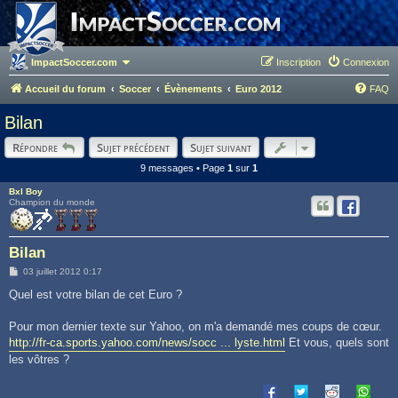
ImpactSoccer.com
Inscription
Connexion
Accueil du forum
Soccer
Évènements
Euro 2012
FAQ
Bilan
Répondre
Sujet précédent
Sujet suivant
9 messages • Page
1
sur
1
Bxl Boy
Champion du monde
Bilan
M
03 juillet 2012 0:17
e
s
Quel est votre bilan de cet Euro ?
s
a
g
Pour mon dernier texte sur Yahoo, on m'a demandé mes coups de cœur.
e
http://fr-ca.sports.yahoo.com/news/socc ... lyste.html
Et vous, quels sont
les vôtres ?