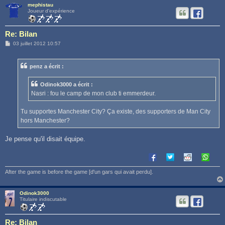
mephistau
Joueur d'expérience
Re: Bilan
M
03 juillet 2012 10:57
e
s
s
penz a écrit :
a
g
e
Odinok3000 a écrit :
Nasri : fou le camp de mon club ti emmerdeur.
Tu supportes Manchester City? Ça existe, des supporters de Man City
hors Manchester?
Je pense qu'il disait équipe.
After the game is before the game [d'un gars qui avait perdu].
Odinok3000
Titulaire indiscutable
Re: Bilan