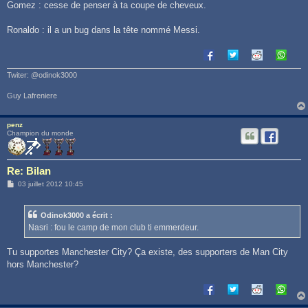
Gomez : cesse de penser à ta coupe de cheveux.
Ronaldo : il a un bug dans la tête nommé Messi.
Twiter: @odinok3000
Guy Lafreniere
penz
Champion du monde
Re: Bilan
M
03 juillet 2012 10:45
e
s
s
Odinok3000 a écrit :
a
g
Nasri : fou le camp de mon club ti emmerdeur.
e
Tu supportes Manchester City? Ça existe, des supporters de Man City
hors Manchester?