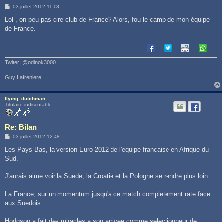
M
03 juillet 2012 11:08
e
s
Lol , on peu pas dire club de France? Alors, fou le camp de mon équipe
s
de France.
a
g
e
Twiter: @odinok3000
Guy Lafreniere
flying_dutchman
Titulaire indiscutable
Re: Bilan
M
03 juillet 2012 12:48
e
s
Les Pays-Bas, la version Euro 2012 de l'equipe francaise en Afrique du
s
Sud.
a
g
e
J'aurais aime voir la Suede, la Croatie et la Pologne se rendre plus loin.
La France, sur un momentum jusqu'a ce match completement rate face
aux Suedois.
Hodgson a fait des miracles a son arrivee comme selectionneur de