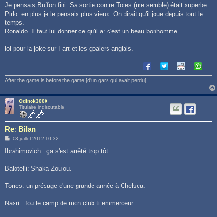
s
Je pensais Buffon fini. Sa sortie contre Tores (me semble) était superbe.
a
g
Pirlo: en plus je le pensais plus vieux. On dirait qu'il joue depuis tout le
e
temps.
Ronaldo. Il faut lui donner ce qu'il a: c'est un beau bonhomme.
lol pour la joke sur Hart et les goalers anglais.
After the game is before the game [d'un gars qui avait perdu].
Odinok3000
Titulaire indiscutable
Re: Bilan
M
03 juillet 2012 10:32
e
s
Ibrahimovich : ça s'est arrêté trop tôt.
s
a
g
Balotelli: Shaka Zoulou.
e
Torres: un présage d'une grande année à Chelsea.
Nasri : fou le camp de mon club ti emmerdeur.