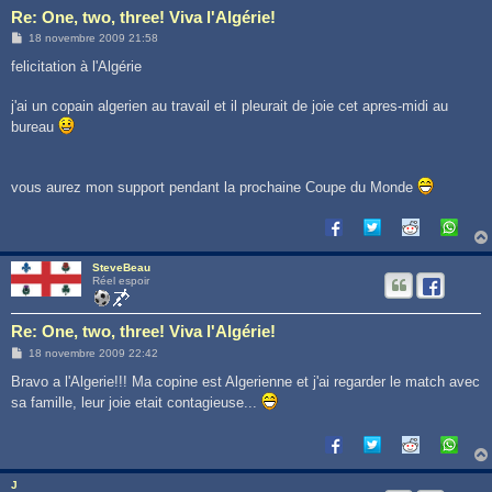
Re: One, two, three! Viva l'Algérie!
M
18 novembre 2009 21:58
e
s
felicitation à l'Algérie
s
a
g
j'ai un copain algerien au travail et il pleurait de joie cet apres-midi au
e
bureau
vous aurez mon support pendant la prochaine Coupe du Monde
SteveBeau
Réel espoir
Re: One, two, three! Viva l'Algérie!
M
18 novembre 2009 22:42
e
s
Bravo a l'Algerie!!! Ma copine est Algerienne et j'ai regarder le match avec
s
sa famille, leur joie etait contagieuse...
a
g
e
J