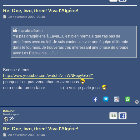
Re: One, two, three! Viva l'Algérie!
M
19 novembre 2009 20:38
e
s
s
napule a écrit :
a
g
Y'a pas d"algériens à Laval...C'est bien normale que t'as pas de
e
problèmes avec eu loll. Je suis content de voir une équipe différente
dans le tournois. Je trouverais trop intéressant une phase de groupe
avec Les États-Unis...LOL!
Bonsoir à tous
http://www.youtube.com/watch?v=rWNFepyGG2Y
pourquoi t es pas venu chanter avec nous
on a eu du fun en tabar............k (tu vois je parle joual
patapon
Réel espoir
Re: One, two, three! Viva l'Algérie!
M
20 novembre 2009 18:46
e