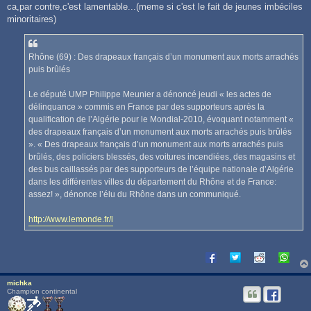
s
ca,par contre,c'est lamentable...(meme si c'est le fait de jeunes imbéciles
s
minoritaires)
a
g
e
Rhône (69) : Des drapeaux français d’un monument aux morts arrachés
puis brûlés
Le député UMP Philippe Meunier a dénoncé jeudi « les actes de
délinquance » commis en France par des supporteurs après la
qualification de l’Algérie pour le Mondial-2010, évoquant notamment «
des drapeaux français d’un monument aux morts arrachés puis brûlés
». « Des drapeaux français d’un monument aux morts arrachés puis
brûlés, des policiers blessés, des voitures incendiées, des magasins et
des bus caillassés par des supporteurs de l’équipe nationale d’Algérie
dans les différentes villes du département du Rhône et de France:
assez! », dénonce l’élu du Rhône dans un communiqué.
http://www.lemonde.fr/l
michka
Champion continental