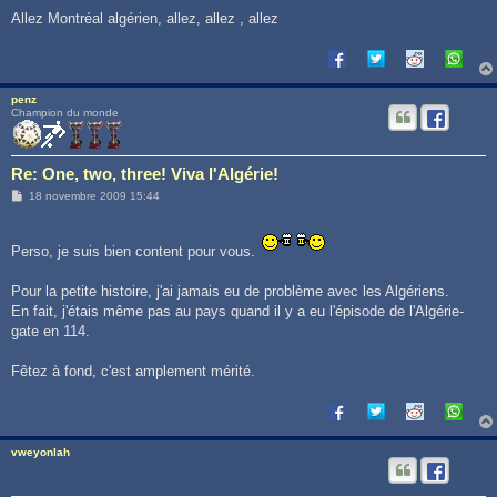
Allez Montréal algérien, allez, allez , allez
penz
Champion du monde
Re: One, two, three! Viva l'Algérie!
M
18 novembre 2009 15:44
e
s
s
a
Perso, je suis bien content pour vous.
g
e
Pour la petite histoire, j'ai jamais eu de problème avec les Algériens.
En fait, j'étais même pas au pays quand il y a eu l'épisode de l'Algérie-
gate en 114.
Fêtez à fond, c'est amplement mérité.
vweyonlah