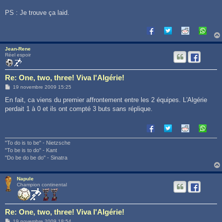
a
g
PS : Je trouve ça laid.
e
Jean-Rene
Réel espoir
Re: One, two, three! Viva l'Algérie!
M
19 novembre 2009 15:25
e
s
En fait, ca viens du premier affrontement entre les 2 équipes. L'Algérie
s
perdait 1 à 0 et ils ont compté 3 buts sans réplique.
a
g
e
"To do is to be" - Nietzsche
"To be is to do" - Kant
"Do be do be do" - Sinatra
Napule
Champion continental
Re: One, two, three! Viva l'Algérie!
M
19 novembre 2009 18:54