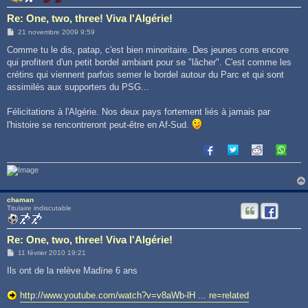
Re: One, two, three! Viva l'Algérie!
M
21 novembre 2009 9:59
e
s
Comme tu le dis, patap, c'est bien minoritaire. Des jeunes cons encore
s
qui profitent d'un petit bordel ambiant pour se "lâcher". C'est comme les
a
g
crétins qui viennent parfois semer le bordel autour du Parc et qui sont
e
assimilés aux supporters du PSG...
Félicitations à l'Algérie. Nos deux pays fortement liés à jamais par
l'histoire se rencontreront peut-être en Af-Sud.
chaman
Titulaire indiscutable
Re: One, two, three! Viva l'Algérie!
M
11 février 2010 19:21
e
s
Ils ont de la relève Madïne 6 ans
s
a
g
http://www.youtube.com/watch?v=v8aWb-lH ... re=related
e