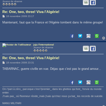
Joueur de réserve
Re: One, two, three! Viva l'Algérie!
M
18 novembre 2009 23:17
e
s
Maintenant, faut que la France et l'Algérie tombent dans le même groupe!
s
a
g
e
juju l'international
Joueur de réserve
Re: One, two, three! Viva l'Algérie!
M
18 novembre 2009 23:31
e
s
TABARNAC, guerre civille en vue. Déjas que c'est pas le grand amour...
s
a
g
e
On r'part à zéro_ parceque c'est l'premier_ dans les ghettos qui font_ l'envie du monde
entier.
J'sais pas_ où l'bonneur réside_mais j'sais qu'chez nous ça bat_ les records de suicide.
MANU MILITARI