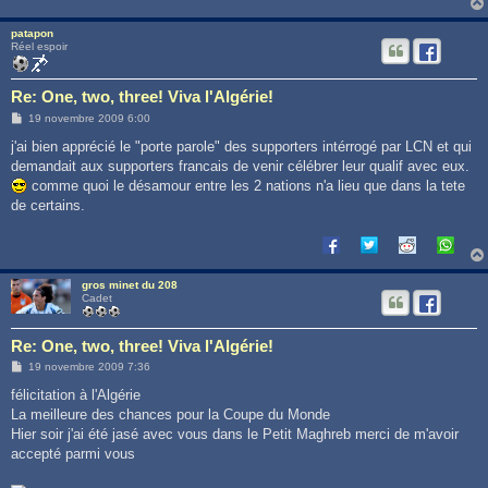
patapon
Réel espoir
Re: One, two, three! Viva l'Algérie!
M
19 novembre 2009 6:00
e
s
j'ai bien apprécié le "porte parole" des supporters intérrogé par LCN et qui
s
demandait aux supporters francais de venir célébrer leur qualif avec eux.
a
g
comme quoi le désamour entre les 2 nations n'a lieu que dans la tete
e
de certains.
gros minet du 208
Cadet
Re: One, two, three! Viva l'Algérie!
M
19 novembre 2009 7:36
e
s
félicitation à l'Algérie
s
La meilleure des chances pour la Coupe du Monde
a
g
Hier soir j'ai été jasé avec vous dans le Petit Maghreb merci de m'avoir
e
accepté parmi vous