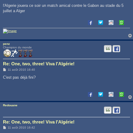
e
s
l'Algerie jouera ce soir un match amical contre le Gabon au stade du 5
s
juillet a Alger
a
g
e
penz
Champion du monde
Re: One, two, three! Viva l'Algérie!
M
11 août 2010 16:40
e
s
C'est pas déjà fini?
s
a
g
e
Redouane
Re: One, two, three! Viva l'Algérie!
M
11 août 2010 16:42
e