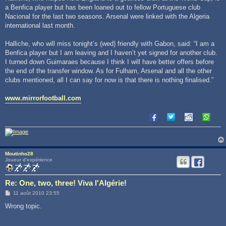
a Benfica player but has been loaned out to fellow Portuguese club
Nacional for the last two seasons. Arsenal were linked with the Algeria
international last month.
Halliche, who will miss tonight’s (wed) friendly with Gabon, said: “I am a
Benfica player but I am leaving and I haven’t yet signed for another club.
I turned down Guimaraes because I think I will have better offers before
the end of the transfer window. As for Fulham, Arsenal and all the other
clubs mentioned, all I can say for now is that there is nothing finalised.”
www.mirrorfootball.com
Moutinho28
Joueur d'expérience
Re: One, two, three! Viva l'Algérie!
M
11 août 2010 23:55
e
s
Wrong topic.
s
a
g