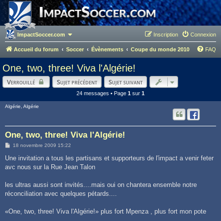
ImpactSoccer.com
Inscription
Connexion
Accueil du forum
Soccer
Évènements
Coupe du monde 2010
FAQ
One, two, three! Viva l'Algérie!
Verrouillé
Sujet précédent
Sujet suivant
24 messages • Page
1
sur
1
Algérie, Algérie
One, two, three! Viva l'Algérie!
M
18 novembre 2009 15:22
e
s
Une invitation a tous les partisans et supporteurs de l'impact a venir feter
s
avc nous sur la Rue Jean Talon
a
g
e
les ultras aussi sont invités....mais oui on chantera ensemble notre
réconciliation avec quelques pétards....
«One, two, three! Viva l'Algérie!» plus fort Mpenza , plus fort mon pote