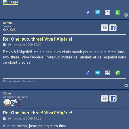
Samba
Junior
Re: One, two, three! Viva l'Algérie!
M
19 novembre 2009 15:05
e
s
Bravo à l'Algérie!! Mais sinon je voudrais savoir pourquoi vous dites ''one,
s
two, three, Viva l'Algérie'' Pourquoi inclure de l'anglais et de l'español dans
a
g
ce chant précis?
e
Por la razon o la fuerza
Citlec
Champion national
Re: One, two, three! Viva l'Algérie!
M
19 novembre 2009 15:11
e
s
Aucune raison, juste pour que ça rime.
s