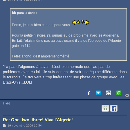
e
s
s
penz a écrit :
a
g
e
Perso, je suis bien content pour vous.
Pour la petite histoire, j'ai jamais eu de problème avec les Algériens.
En fait, j'étais même pas au pays quand il y a eu l'épisode de l'Algérie-
gate en 114.
Fêtez à fond, c'est amplement mérité.
Y'a pas d"algériens à Laval...C'est bien normale que t'as pas de
problèmes avec eu loll. Je suis content de voir une équipe différente dans
le tournois. Je trouverais trop intéressant une phase de groupe avec Les
États-Unis...LOL!
Invité
Re: One, two, three! Viva l'Algérie!
M
19 novembre 2009 19:54
e