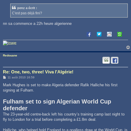
s
s
penz a écrit :
a
g
C'est pas déjà fini?
e
nn sa commence a 22h heure algerienne
Redouane
Re: One, two, three! Viva l'Algérie!
M
11 août 2010 16:59
e
s
Mark Hughes is set to make Algeria defender Rafik Halliche his first
s
signing at Fulham.
a
g
e
Fulham set to sign Algerian World Cup
defender
The 23-year-old centre-back left his country’s training camp last night to
fly to London for a trial before completing a £1.8m deal.
Halliche, who helped hold England to a goalless draw at the World Cup, is