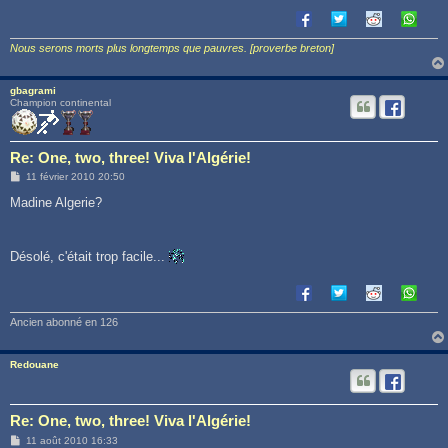
Nous serons morts plus longtemps que pauvres. [proverbe breton]
gbagrami
Champion continental
Re: One, two, three! Viva l'Algérie!
M
11 février 2010 20:50
e
s
Madine Algerie?
s
a
g
e
Désolé, c'était trop facile...
Ancien abonné en 126
Redouane
Re: One, two, three! Viva l'Algérie!
M
11 août 2010 16:33