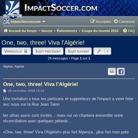
ImpactSoccer.com
Inscription
Connexion
Accueil du forum
Soccer
Évènements
Coupe du monde 2010
FAQ
One, two, three! Viva l'Algérie!
Verrouillé
Sujet précédent
Sujet suivant
24 messages • Page
1
sur
1
Algérie, Algérie
One, two, three! Viva l'Algérie!
M
18 novembre 2009 15:22
e
s
Une invitation a tous les partisans et supporteurs de l'impact a venir feter
s
avc nous sur la Rue Jean Talon
a
g
e
les ultras aussi sont invités....mais oui on chantera ensemble notre
réconciliation avec quelques pétards....
«One, two, three! Viva l'Algérie!» plus fort Mpenza , plus fort mon pote