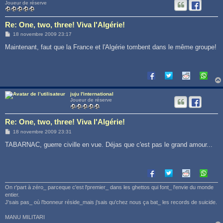
Joueur de réserve
Re: One, two, three! Viva l'Algérie!
M
18 novembre 2009 23:17
e
s
Maintenant, faut que la France et l'Algérie tombent dans le même groupe!
s
a
g
e
juju l'international
Joueur de réserve
Re: One, two, three! Viva l'Algérie!
M
18 novembre 2009 23:31
e
s
TABARNAC, guerre civille en vue. Déjas que c'est pas le grand amour...
s
a
g
e
On r'part à zéro_ parceque c'est l'premier_ dans les ghettos qui font_ l'envie du monde
entier.
J'sais pas_ où l'bonneur réside_mais j'sais qu'chez nous ça bat_ les records de suicide.
MANU MILITARI