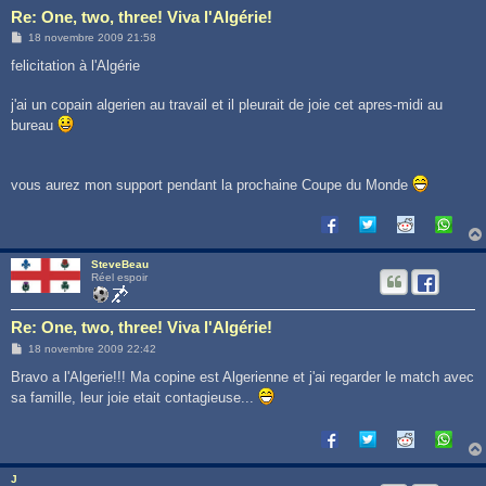
Re: One, two, three! Viva l'Algérie!
M
18 novembre 2009 21:58
e
s
felicitation à l'Algérie
s
a
g
j'ai un copain algerien au travail et il pleurait de joie cet apres-midi au
e
bureau
vous aurez mon support pendant la prochaine Coupe du Monde
SteveBeau
Réel espoir
Re: One, two, three! Viva l'Algérie!
M
18 novembre 2009 22:42
e
s
Bravo a l'Algerie!!! Ma copine est Algerienne et j'ai regarder le match avec
s
sa famille, leur joie etait contagieuse...
a
g
e
J