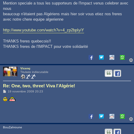
s
Mention speciale a tous les supporteurs de l'Impact venus celebrer avec
s
nous
a
g
beaucoup n'étaient pas Algériens mais hier soir vous etiez nos freres
e
avec notre chere equipe algerienne
http://www.youtube.com/watch?v=4_zp2bpIyiY
THANKS freres quebecois!!
THANKS freres de l'IMPACT pour votre solidarité
Vicenç
Titulaire indiscutable
Re: One, two, three! Viva l'Algérie!
M
19 novembre 2009 20:23
e
s
s
a
g
e
BouZahroune