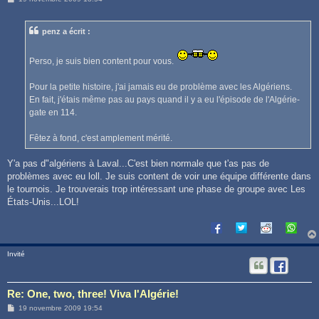
e
s
s
penz a écrit :
a
g
e
Perso, je suis bien content pour vous.
Pour la petite histoire, j'ai jamais eu de problème avec les Algériens.
En fait, j'étais même pas au pays quand il y a eu l'épisode de l'Algérie-
gate en 114.
Fêtez à fond, c'est amplement mérité.
Y'a pas d"algériens à Laval...C'est bien normale que t'as pas de
problèmes avec eu loll. Je suis content de voir une équipe différente dans
le tournois. Je trouverais trop intéressant une phase de groupe avec Les
États-Unis...LOL!
Invité
Re: One, two, three! Viva l'Algérie!
M
19 novembre 2009 19:54
e