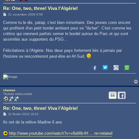
Re: One, two, three! Viva l'Algérie!
M
21 novembre 2009 9:59
e
s
Comme tu le dis, patap, c'est bien minoritaire. Des jeunes cons encore
s
qui profitent d'un petit bordel ambiant pour se "lâcher". C'est comme les
a
g
crétins qui viennent parfois semer le bordel autour du Parc et qui sont
e
assimilés aux supporters du PSG...
Félicitations à l'Algérie. Nos deux pays fortement liés à jamais par
l'histoire se rencontreront peut-être en Af-Sud.
chaman
Titulaire indiscutable
Re: One, two, three! Viva l'Algérie!
M
11 février 2010 19:21
e
s
Ils ont de la relève Madïne 6 ans
s
a
g
http://www.youtube.com/watch?v=v8aWb-lH ... re=related
e