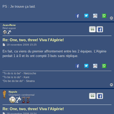
a
g
PS : Je trouve ça laid.
e
Jean-Rene
Réel espoir
Re: One, two, three! Viva l'Algérie!
M
19 novembre 2009 15:25
e
s
En fait, ca viens du premier affrontement entre les 2 équipes. L'Algérie
s
perdait 1 à 0 et ils ont compté 3 buts sans réplique.
a
g
e
"To do is to be" - Nietzsche
"To be is to do" - Kant
"Do be do be do" - Sinatra
Napule
Champion continental
Re: One, two, three! Viva l'Algérie!
M
19 novembre 2009 18:54