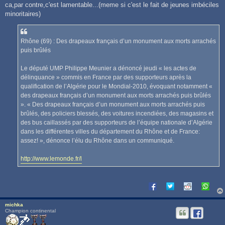
s
ca,par contre,c'est lamentable...(meme si c'est le fait de jeunes imbéciles
s
minoritaires)
a
g
e
Rhône (69) : Des drapeaux français d’un monument aux morts arrachés
puis brûlés
Le député UMP Philippe Meunier a dénoncé jeudi « les actes de
délinquance » commis en France par des supporteurs après la
qualification de l’Algérie pour le Mondial-2010, évoquant notamment «
des drapeaux français d’un monument aux morts arrachés puis brûlés
». « Des drapeaux français d’un monument aux morts arrachés puis
brûlés, des policiers blessés, des voitures incendiées, des magasins et
des bus caillassés par des supporteurs de l’équipe nationale d’Algérie
dans les différentes villes du département du Rhône et de France:
assez! », dénonce l’élu du Rhône dans un communiqué.
http://www.lemonde.fr/l
michka
Champion continental