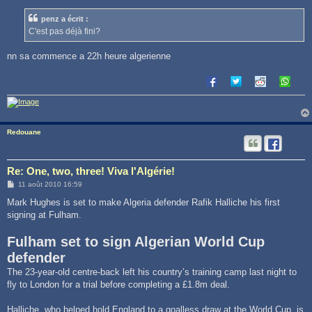
s
s
penz a écrit :
a
g
C'est pas déjà fini?
e
nn sa commence a 22h heure algerienne
Redouane
Re: One, two, three! Viva l'Algérie!
M
11 août 2010 16:59
e
s
Mark Hughes is set to make Algeria defender Rafik Halliche his first
s
signing at Fulham.
a
g
e
Fulham set to sign Algerian World Cup
defender
The 23-year-old centre-back left his country’s training camp last night to
fly to London for a trial before completing a £1.8m deal.
Halliche, who helped hold England to a goalless draw at the World Cup, is