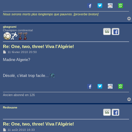
Nous serons morts plus longtemps que pauvres. [proverbe breton]
gbagrami
Champion continental
Re: One, two, three! Viva l'Algérie!
M
11 février 2010 20:50
e
s
Madine Algerie?
s
a
g
e
Désolé, c'était trop facile...
Ancien abonné en 126
Redouane
Re: One, two, three! Viva l'Algérie!
M
11 août 2010 16:33