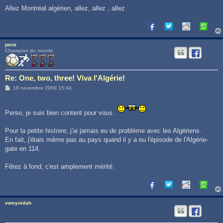
Allez Montréal algérien, allez, allez , allez
penz
Champion du monde
Re: One, two, three! Viva l'Algérie!
M
18 novembre 2009 15:44
e
s
s
a
Perso, je suis bien content pour vous.
g
e
Pour la petite histoire, j'ai jamais eu de problème avec les Algériens.
En fait, j'étais même pas au pays quand il y a eu l'épisode de l'Algérie-
gate en 114.
Fêtez à fond, c'est amplement mérité.
vweyonlah