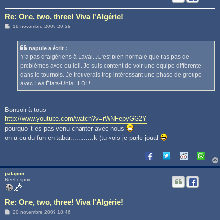
Re: One, two, three! Viva l'Algérie!
M
19 novembre 2009 20:38
e
s
s
napule a écrit :
a
g
Y'a pas d"algériens à Laval...C'est bien normale que t'as pas de
e
problèmes avec eu loll. Je suis content de voir une équipe différente
dans le tournois. Je trouverais trop intéressant une phase de groupe
avec Les États-Unis...LOL!
Bonsoir à tous
http://www.youtube.com/watch?v=rWNFepyGG2Y
pourquoi t es pas venu chanter avec nous
on a eu du fun en tabar............k (tu vois je parle joual
patapon
Réel espoir
Re: One, two, three! Viva l'Algérie!
M
20 novembre 2009 18:46
e