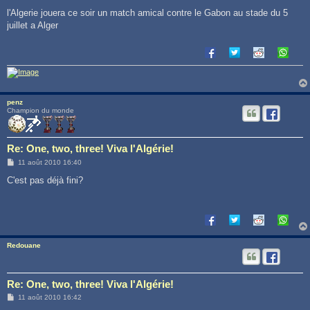
e
s
l'Algerie jouera ce soir un match amical contre le Gabon au stade du 5
s
juillet a Alger
a
g
e
penz
Champion du monde
Re: One, two, three! Viva l'Algérie!
M
11 août 2010 16:40
e
s
C'est pas déjà fini?
s
a
g
e
Redouane
Re: One, two, three! Viva l'Algérie!
M
11 août 2010 16:42
e