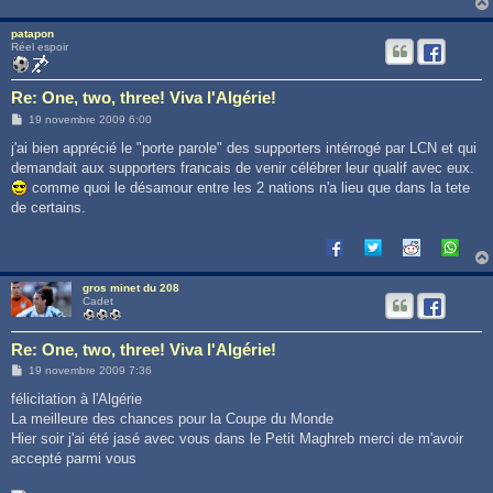
patapon
Réel espoir
Re: One, two, three! Viva l'Algérie!
M
19 novembre 2009 6:00
e
s
j'ai bien apprécié le "porte parole" des supporters intérrogé par LCN et qui
s
demandait aux supporters francais de venir célébrer leur qualif avec eux.
a
g
comme quoi le désamour entre les 2 nations n'a lieu que dans la tete
e
de certains.
gros minet du 208
Cadet
Re: One, two, three! Viva l'Algérie!
M
19 novembre 2009 7:36
e
s
félicitation à l'Algérie
s
La meilleure des chances pour la Coupe du Monde
a
g
Hier soir j'ai été jasé avec vous dans le Petit Maghreb merci de m'avoir
e
accepté parmi vous