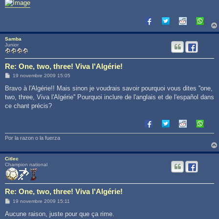
Samba
Junior
Re: One, two, three! Viva l'Algérie!
M
19 novembre 2009 15:05
e
s
Bravo à l'Algérie!! Mais sinon je voudrais savoir pourquoi vous dites ''one,
s
two, three, Viva l'Algérie'' Pourquoi inclure de l'anglais et de l'español dans
a
g
ce chant précis?
e
Por la razon o la fuerza
Citlec
Champion national
Re: One, two, three! Viva l'Algérie!
M
19 novembre 2009 15:11
e
s
Aucune raison, juste pour que ça rime.
s