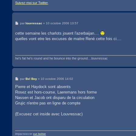
Suivez-moi sur Twitter
.
M
par
louvressac
»
10 octobre 2006 13:57
e
s
cette semaine les charlots jouent l'azerbaijan....
s
a
quelles vont etre les excuses de maitre René cette fois ci....
g
e
he's fat he's round and he bounce into the ground....louvressac
M
par
Bxl Boy
»
10 octobre 2006 14:02
e
s
Pierre et Haydock sont absents
s
Rosez est hors-course, Laeremans hors forme
a
g
Nassen et Jacob ont disparu de la circulation
e
Grujic n'entre pas en ligne de compte
(Excusez cet inside avec Louvressac)
impactsoccer
sur twitter