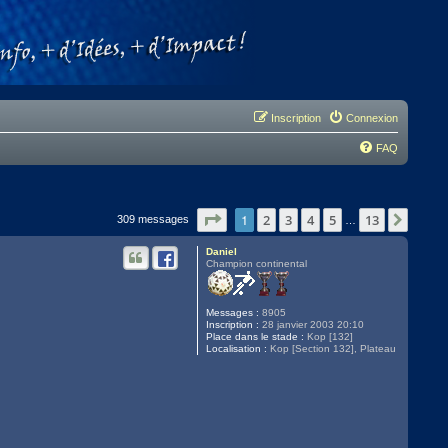
Inscription
Connexion
FAQ
Page
1
1
sur
13
2
3
4
5
13
Suivan
309 messages
…
Daniel
Champion continental
Messages :
8905
Inscription :
28 janvier 2003 20:10
Place dans le stade :
Kop [132]
Localisation :
Kop [Section 132], Plateau