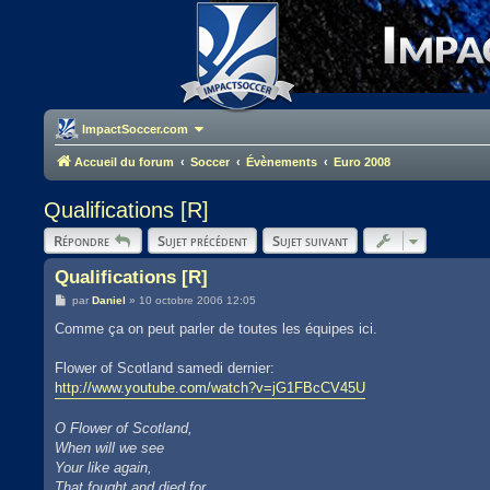
ImpactSoccer.com
Accueil du forum
Soccer
Évènements
Euro 2008
Qualifications [R]
Répondre
Sujet précédent
Sujet suivant
Qualifications [R]
M
par
Daniel
»
10 octobre 2006 12:05
e
s
Comme ça on peut parler de toutes les équipes ici.
s
a
g
Flower of Scotland samedi dernier:
e
http://www.youtube.com/watch?v=jG1FBcCV45U
O Flower of Scotland,
When will we see
Your like again,
That fought and died for,