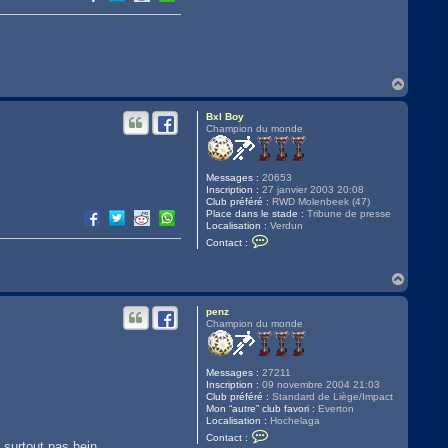
H
a
u
Bxl Boy
t
Champion du monde
Messages :
20653
Inscription :
27 janvier 2003 20:08
Club préféré :
RWD Molenbeek (47)
Place dans le stade :
Tribune de presse
Localisation :
Verdun
C
Contact :
o
n
t
H
a
a
c
u
t
penz
t
e
Champion du monde
r
B
x
l
Messages :
27211
B
Inscription :
09 novembre 2004 21:03
o
Club préféré :
Standard de Liège/Impact
y
Mon “autre” club favori :
Everton
Localisation :
Hochelaga
C
Contact :
o
surtout pas hein...