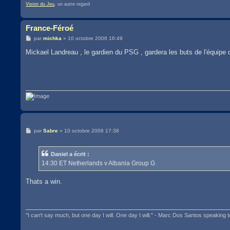
Vision du Jeu
, un autre regard
France-Féroé
M
par
michka
»
10 octobre 2006 16:49
e
s
Mickael Landreau , le gardien du PSG , gardera les buts de l'équipe
s
a
g
e
M
par
Sabre
»
10 octobre 2006 17:38
e
s
s
Daniel a écrit :
a
g
14:30 ET Netherlands v Albania Group G
e
Thats a win.
"I can't say much, but one day I will. One day I will." - Marc Dos Santos speaking t