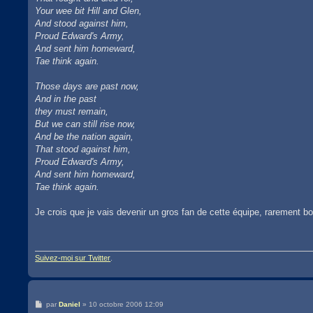
Your wee bit Hill and Glen,
And stood against him,
Proud Edward's Army,
And sent him homeward,
Tae think again.
Those days are past now,
And in the past
they must remain,
But we can still rise now,
And be the nation again,
That stood against him,
Proud Edward's Army,
And sent him homeward,
Tae think again.
Je crois que je vais devenir un gros fan de cette équipe, rarement
Suivez-moi sur Twitter
.
M
par
Daniel
»
10 octobre 2006 12:09
e