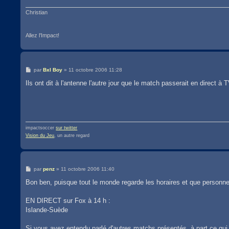
Christian
Allez l'Impact!
M
par
Bxl Boy
»
11 octobre 2006 11:28
e
s
Ils ont dit à l'antenne l'autre jour que le match passerait en direct à 
s
a
g
e
impactsoccer
sur twitter
Vision du Jeu
, un autre regard
M
par
penz
»
11 octobre 2006 11:40
e
s
Bon ben, puisque tout le monde regarde les horaires et que personne n
s
a
g
EN DIRECT sur Fox à 14 h :
e
Islande-Suède
Si vous avez entendu parlé d'autres matchs présentés, à part ce q