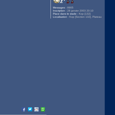
Messages :
8905
Inscription :
28 janvier 2003 20:10
Place dans le stade :
Kop [132]
Localisation :
Kop [Section 132], Plateau