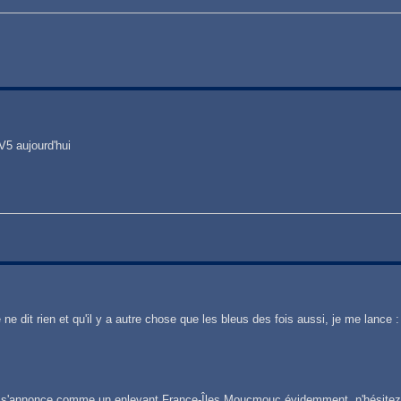
TV5 aujourd'hui
e dit rien et qu'il y a autre chose que les bleus des fois aussi, je me lance :
ui s'annonce comme un enlevant France-Îles Moucmouc évidemment, n'hésitez 