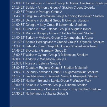
s
12:00 ET Kazakhstan v Finland Group A Ortalyk Tsentralnyi Stadiu
s
14:15 ET Serbia v Armenia Group A Stadion Crvena Zvezda
a
g
14:30 ET Poland v Portugal Group A
e
14:45 ET Belgium v Azerbaijan Group A Koning Boudewijn Stadion
13:00 ET Ukraine v Scotland Group B Olympic Stadium
14:00 ET Georgia v Italy Group B Lokomotivi Stadium
15:00 ET France v Faroe Islands Group B Auguste-Bonal
13:15 ET Malta v Hungary Group C Ta'Qali National Stadium
14:00 ET Turkey v Moldova Group C Commerzbank Arena
14:15 ET Bosnia-Herzegovina v Greece Group C Olympic Stadium
14:30 ET Ireland v Czech Republic Group D Lansdowne Road
14:45 ET Slovakia v Germany Group D
15:00 ET Wales v Cyprus Group D Millennium Stadium
09:00 ET Andorra v Macedonia Group E
11:00 ET Russia v Estonia Group E
13:00 ET Croatia v England Group E Stadion Maksimir
14:05 ET Iceland v Sweden Group F Laugardalsvollur Stadium
14:15 ET Liechtenstein v Denmark Group F Rheinpark Stadion
15:00 ET Northern Ireland v Latvia Group F Windsor Park
12:00 ET Belarus v Slovenia Group G Dinamo Stadion
14:15 ET Luxembourg v Bulgaria Group G Josy Barthel Stadium
14:30 ET Netherlands v Albania Group G