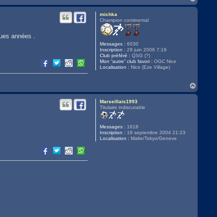
a
u
michka
t
Champion continental
ques années .
Messages :
6030
Inscription :
29 juin 2006 7:19
Club préféré :
QSG (?)
Mon “autre” club favori :
OGC Nice
Localisation :
Nice (Eze Village)
H
a
u
Marseillais1993
t
Titulaire indiscutable
Messages :
1618
Inscription :
18 septembre 2004 21:23
Localisation :
Malte/Tokyo/Geneve