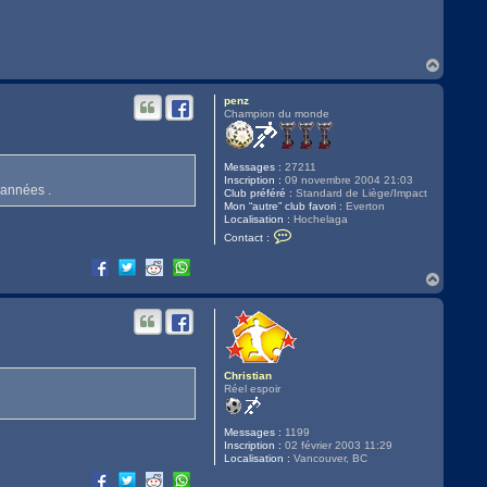
H
a
u
penz
t
Champion du monde
Messages :
27211
Inscription :
09 novembre 2004 21:03
 années .
Club préféré :
Standard de Liège/Impact
Mon “autre” club favori :
Everton
Localisation :
Hochelaga
C
Contact :
o
n
t
H
a
a
c
u
t
t
e
r
p
e
n
Christian
z
Réel espoir
Messages :
1199
Inscription :
02 février 2003 11:29
Localisation :
Vancouver, BC