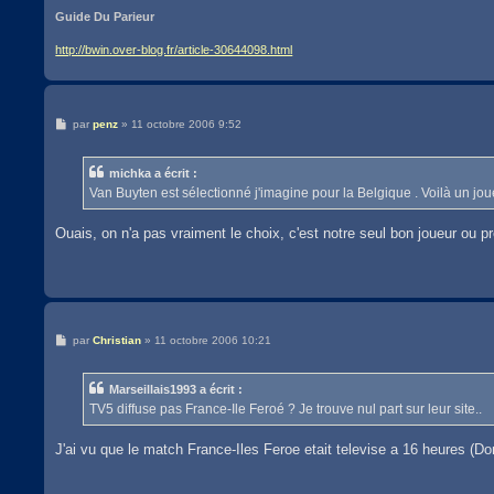
Guide Du Parieur
http://bwin.over-blog.fr/article-30644098.html
M
par
penz
»
11 octobre 2006 9:52
e
s
s
michka a écrit :
a
g
Van Buyten est sélectionné j'imagine pour la Belgique . Voilà un jou
e
Ouais, on n'a pas vraiment le choix, c'est notre seul bon joueur ou 
M
par
Christian
»
11 octobre 2006 10:21
e
s
s
Marseillais1993 a écrit :
a
g
TV5 diffuse pas France-Ile Feroé ? Je trouve nul part sur leur site..
e
J'ai vu que le match France-Iles Feroe etait televise a 16 heures (D