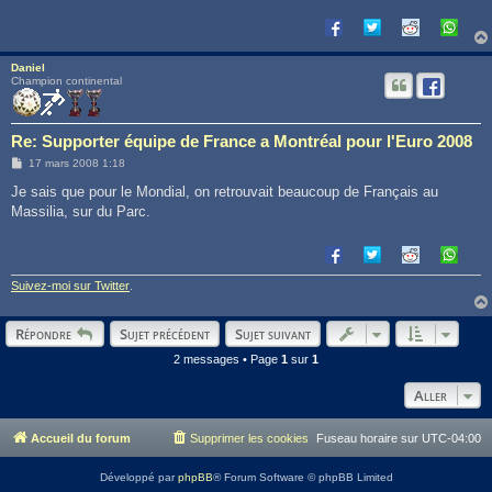
Daniel
Champion continental
Re: Supporter équipe de France a Montréal pour l'Euro 2008
M
17 mars 2008 1:18
e
s
Je sais que pour le Mondial, on retrouvait beaucoup de Français au
s
Massilia, sur du Parc.
a
g
e
Suivez-moi sur Twitter
.
Répondre
Sujet précédent
Sujet suivant
2 messages • Page
1
sur
1
Aller
Accueil du forum
Supprimer les cookies
Fuseau horaire sur
UTC-04:00
Développé par
phpBB
® Forum Software © phpBB Limited