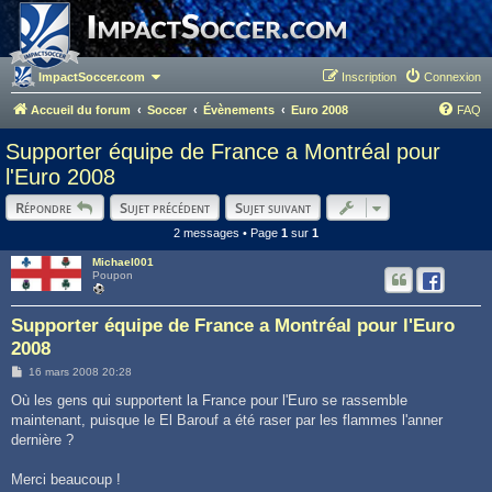
ImpactSoccer.com
Inscription
Connexion
Accueil du forum
Soccer
Évènements
Euro 2008
FAQ
Supporter équipe de France a Montréal pour
l'Euro 2008
Répondre
Sujet précédent
Sujet suivant
2 messages • Page
1
sur
1
Michael001
Poupon
Supporter équipe de France a Montréal pour l'Euro
2008
M
16 mars 2008 20:28
e
s
Où les gens qui supportent la France pour l'Euro se rassemble
s
maintenant, puisque le El Barouf a été raser par les flammes l'anner
a
g
dernière ?
e
Merci beaucoup !