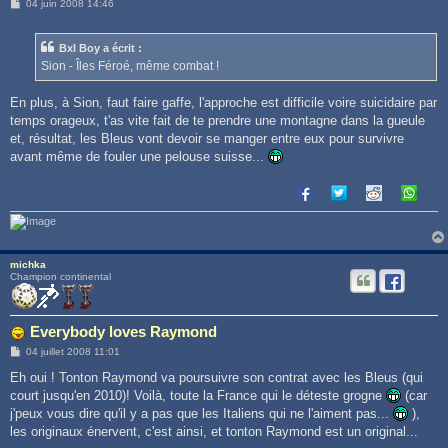
M
04 juin 2008 14:46
e
s
s
Bxl Boy a écrit :
a
g
Sion - Îles Féroé, même combat !
e
En plus, à Sion, faut faire gaffe, l'approche est difficile voire suicidaire par
temps orageux, t'as vite fait de te prendre une montagne dans la gueule
et, résultat, les Bleus vont devoir se manger entre eux pour survivre
avant même de fouler une pelouse suisse...
michka
Champion continental
Everybody loves Raymond
M
04 juillet 2008 11:01
e
s
Eh oui ! Tonton Raymond va poursuivre son contrat avec les Bleus (qui
s
court jusqu'en 2010)! Voilà, toute la France qui le déteste grogne
(car
a
g
j'peux vous dire qu'il y a pas que les Italiens qui ne l'aiment pas...
),
e
les originaux énervent, c'est ainsi, et tonton Raymond est un original...