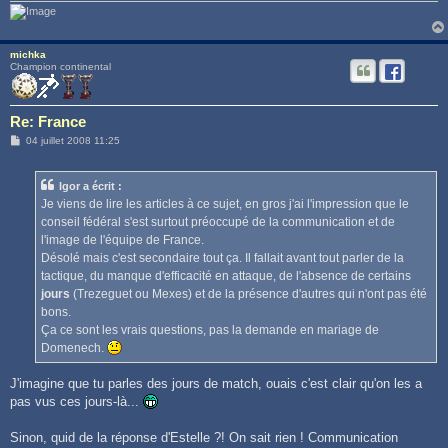
michka
Champion continental
Re: France
M
04 juillet 2008 11:25
e
s
s
Igor a écrit :
a
g
Je viens de lire les articles à ce sujet, en gros j'ai l'impression que le
e
conseil fédéral s'est surtout préoccupé de la communication et de
l'image de l'équipe de France.
Désolé mais c'est secondaire tout ça. Il fallait avant tout parler de la
tactique, du manque d'efficacité en attaque, de l'absence de certains
jours
(Trezeguet ou Mexes) et de la présence d'autres qui n'ont pas été
bons.
Ça ce sont les vrais questions, pas la demande en mariage de
Domenech.
J'imagine que tu parles des jours de match, ouais c'est clair qu'on les a
pas vus ces jours-là...
Sinon, quid de la réponse d'Estelle ?! On sait rien ! Communication