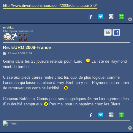
http://www.divertissonsnous.com/2008/05 ... ateur-2-0/
michka
Champion continental
Re: EURO 2008-France
M
28 mai 2008 8:39
e
s
Gomis dans les 23 joueurs retenus pour l'Euro !
La liste de Raymond
s
vient de tomber.
a
g
e
Cissé aux pieds carrés rentre chez lui, quoi de plus logique, comme
Landreau qui laisse sa place à Frey. Bref, ça y est, Raymond est en train
de retrouver une certaine lucidité...
Chapeau Bafétimbi Gomis pour ses magnifiques 45 mn hier agrémentées
d'un doublé somptueux
Pas mal pour un baptême chez les Bleus...