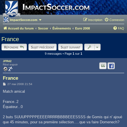
ImpactSoccer.com
Inscription
Connexion
Accueil du forum
Soccer
Évènements
Euro 2008
FAQ
France
Répondre
Sujet précédent
Sujet suivant
9 messages • Page
1
sur
1
JFR42
Réel espoir
France
M
27 mai 2008 21:54
e
s
Match amical
s
a
g
France..2
e
Équateur...0
2 buts SUUUPPPPPEEEERRRRBBBBEEESSSS de Gomis qui n' ajoué
que 45 minutes, pour sa première sélection.....que va faire Domenech?