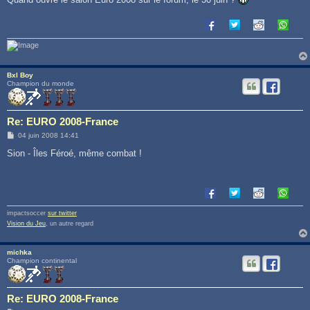
Bxl Boy
Champion du monde
Re: EURO 2008-France
M
04 juin 2008 14:41
e
s
Sion - Îles Féroé, même combat !
s
a
g
e
impactsoccer
sur twitter
Vision du Jeu
, un autre regard
michka
Champion continental
Re: EURO 2008-France