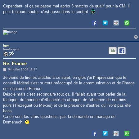
Cependant, si ça se passe mal après 3 matchs de qualif pour la CM, il
peut toujours sauter, c'est aussi dans le contrat.
Igor
Réel espoir
Re: France
M
04 juillet 2008 11:17
e
s
Je viens de lire les articles à ce sujet, en gros j'ai l'impression que le
s
conseil fédéral s'est surtout préoccupé de la communication et de l'image
a
g
de l'équipe de France.
e
Désolé mais c'est secondaire tout ça. Il fallait avant tout parler de la
tactique, du manque d'efficacité en attaque, de l'absence de certains
jours (Trezeguet ou Mexes) et de la présence d'autres qui n'ont pas été
bons.
Ça ce sont les vrais questions, pas la demande en mariage de
Domenech.