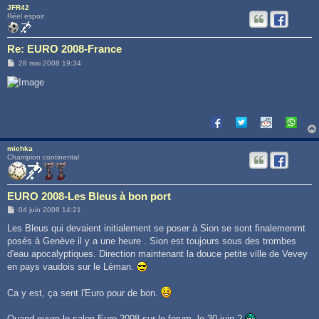
JFR42
Réel espoir
Re: EURO 2008-France
M
28 mai 2008 19:34
e
s
s
a
g
e
michka
Champion continental
EURO 2008-Les Bleus à bon port
M
04 juin 2008 14:21
e
s
Les Bleus qui devaient initialement se poser à Sion se sont finalemenmt
s
posés à Genève il y a une heure . Sion est toujours sous des trombes
a
g
d'eau apocalyptiques. Direction maintenant la douce petite ville de Vevey
e
en pays vaudois sur le Léman.
Ca y est, ça sent l'Euro pour de bon.
Quand ouvre le salon Euro 2008 sur le forum, le 30 juin ?