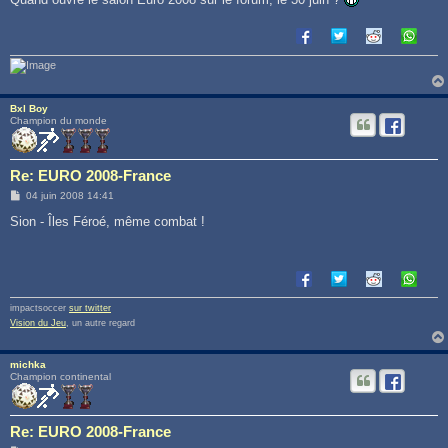
Bxl Boy
Champion du monde
Re: EURO 2008-France
M
04 juin 2008 14:41
e
s
Sion - Îles Féroé, même combat !
s
a
g
e
impactsoccer
sur twitter
Vision du Jeu
, un autre regard
michka
Champion continental
Re: EURO 2008-France