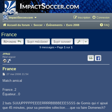
ImpactSoccer.com
Inscription
Connexion
Accueil du forum
Soccer
Évènements
Euro 2008
FAQ
France
Répondre
Sujet précédent
Sujet suivant
9 messages • Page
1
sur
1
JFR42
Réel espoir
France
M
27 mai 2008 21:54
e
s
Match amical
s
a
g
France..2
e
Équateur...0
2 buts SUUUPPPPPEEEERRRRBBBBEEESSSS de Gomis qui n' ajoué
que 45 minutes, pour sa première sélection.....que va faire Domenech?