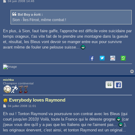
M
04 juin 2008 14:46
e
s
s
Bxl Boy a écrit :
a
g
Sion - Îles Féroé, même combat !
e
En plus, à Sion, faut faire gaffe, l'approche est difficile voire suicidaire par
temps orageux, t'as vite fait de te prendre une montagne dans la gueule
et, résultat, les Bleus vont devoir se manger entre eux pour survivre
avant même de fouler une pelouse suisse...
michka
Champion continental
Everybody loves Raymond
M
04 juillet 2008 11:01
e
s
Eh oui ! Tonton Raymond va poursuivre son contrat avec les Bleus (qui
s
court jusqu'en 2010)! Voilà, toute la France qui le déteste grogne
(car
a
g
j'peux vous dire qu'il y a pas que les Italiens qui ne l'aiment pas...
),
e
les originaux énervent, c'est ainsi, et tonton Raymond est un original...