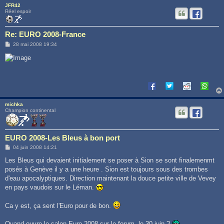
JFR42
Réel espoir
Re: EURO 2008-France
M
28 mai 2008 19:34
e
s
s
a
g
e
michka
Champion continental
EURO 2008-Les Bleus à bon port
M
04 juin 2008 14:21
e
s
Les Bleus qui devaient initialement se poser à Sion se sont finalemenmt
s
posés à Genève il y a une heure . Sion est toujours sous des trombes
a
g
d'eau apocalyptiques. Direction maintenant la douce petite ville de Vevey
e
en pays vaudois sur le Léman.
Ca y est, ça sent l'Euro pour de bon.
Quand ouvre le salon Euro 2008 sur le forum, le 30 juin ?