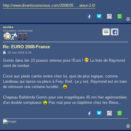
http://www.divertissonsnous.com/2008/05 ... ateur-2-0/
michka
Champion continental
Re: EURO 2008-France
M
28 mai 2008 8:39
e
s
Gomis dans les 23 joueurs retenus pour l'Euro !
La liste de Raymond
s
vient de tomber.
a
g
e
Cissé aux pieds carrés rentre chez lui, quoi de plus logique, comme
Landreau qui laisse sa place à Frey. Bref, ça y est, Raymond est en train
de retrouver une certaine lucidité...
Chapeau Bafétimbi Gomis pour ses magnifiques 45 mn hier agrémentées
d'un doublé somptueux
Pas mal pour un baptême chez les Bleus...