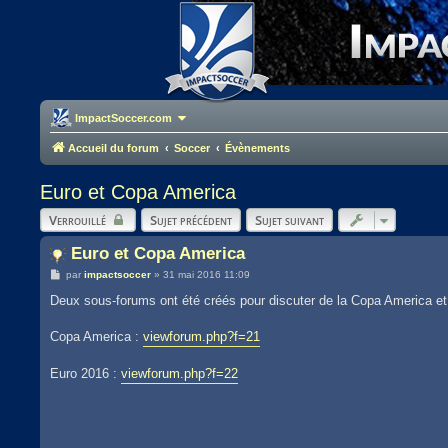
ImpactSoccer.com
Accueil du forum
Soccer
Évènements
Euro et Copa America
Verrouillé
Sujet précédent
Sujet suivant
Euro et Copa America
M
par
impactsoccer
»
31 mai 2016 11:09
e
s
Deux sous-forums ont été créés pour discuter de la Copa America et 
s
a
g
Copa America :
viewforum.php?f=21
e
Euro 2016 :
viewforum.php?f=22