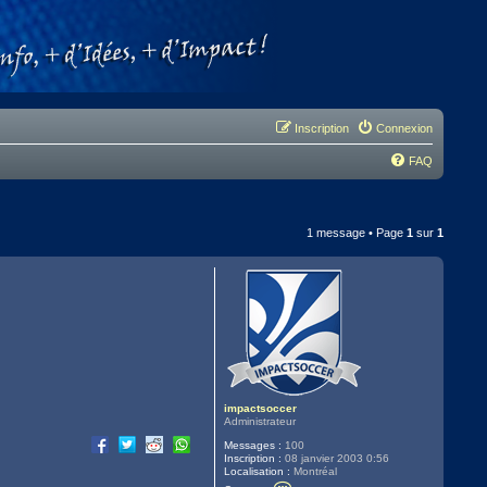
Inscription
Connexion
FAQ
1 message • Page
1
sur
1
impactsoccer
Administrateur
Messages :
100
Inscription :
08 janvier 2003 0:56
Localisation :
Montréal
C