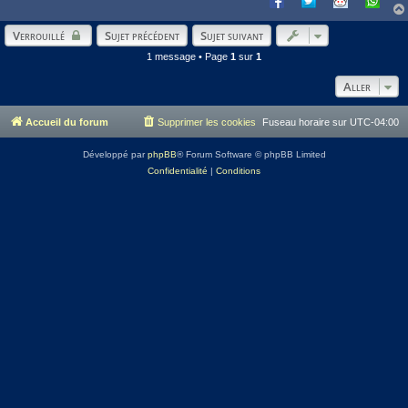
Verrouillé
Sujet précédent
Sujet suivant
1 message • Page
1
sur
1
Aller
Accueil du forum
Supprimer les cookies
Fuseau horaire sur
UTC-04:00
Développé par
phpBB
® Forum Software © phpBB Limited
Confidentialité
|
Conditions