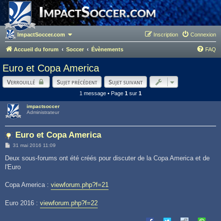
ImpactSoccer.com
Inscription
Connexion
Accueil du forum
Soccer
Évènements
FAQ
Euro et Copa America
Verrouillé
Sujet précédent
Sujet suivant
1 message • Page
1
sur
1
impactsoccer
Administrateur
Euro et Copa America
M
31 mai 2016 11:09
e
s
Deux sous-forums ont été créés pour discuter de la Copa America et de
s
l'Euro
a
g
e
Copa America :
viewforum.php?f=21
Euro 2016 :
viewforum.php?f=22