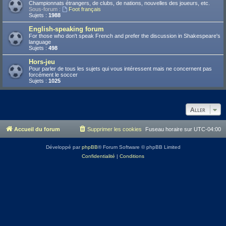
Championnats étrangers, de clubs, de nations, nouvelles des joueurs, etc.
Sous-forum :
Foot français
Sujets :
1988
English-speaking forum
For those who don't speak French and prefer the discussion in Shakespeare's
language
Sujets :
498
Hors-jeu
Pour parler de tous les sujets qui vous intéressent mais ne concernent pas
forcément le soccer
Sujets :
1025
Aller
Accueil du forum
Supprimer les cookies
Fuseau horaire sur
UTC-04:00
Développé par
phpBB
® Forum Software © phpBB Limited
Confidentialité
|
Conditions