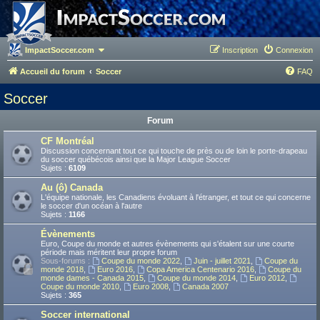
ImpactSoccer.com
Inscription
Connexion
Accueil du forum
Soccer
FAQ
Soccer
Forum
CF Montréal
Discussion concernant tout ce qui touche de près ou de loin le porte-drapeau
du soccer québécois ainsi que la Major League Soccer
Sujets :
6109
Au (ô) Canada
L'équipe nationale, les Canadiens évoluant à l'étranger, et tout ce qui concerne
le soccer d'un océan à l'autre
Sujets :
1166
Évènements
Euro, Coupe du monde et autres évènements qui s'étalent sur une courte
période mais méritent leur propre forum
Sous-forums :
Coupe du monde 2022
,
Juin - juillet 2021
,
Coupe du
monde 2018
,
Euro 2016
,
Copa America Centenario 2016
,
Coupe du
monde dames - Canada 2015
,
Coupe du monde 2014
,
Euro 2012
,
Coupe du monde 2010
,
Euro 2008
,
Canada 2007
Sujets :
365
Soccer international