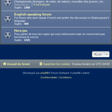
Championnats étrangers, de clubs, de nations, nouvelles des joueurs, etc.
Sous-forum :
Foot français
Sujets :
1988
English-speaking forum
For those who don't speak French and prefer the discussion in Shakespeare's
language
Sujets :
498
Hors-jeu
Pour parler de tous les sujets qui vous intéressent mais ne concernent pas
forcément le soccer
Sujets :
1025
Aller
Accueil du forum
Supprimer les cookies
Fuseau horaire sur
UTC-04:00
Développé par
phpBB
® Forum Software © phpBB Limited
Confidentialité
|
Conditions