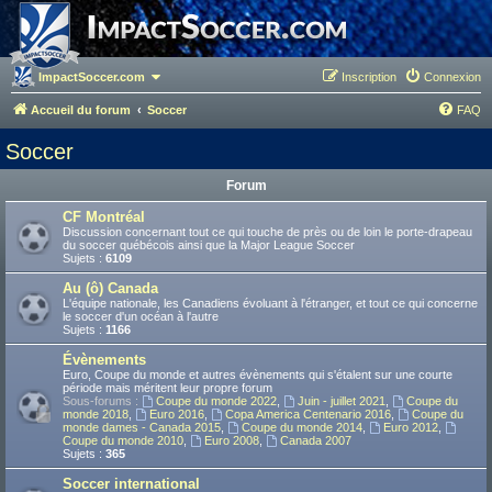
ImpactSoccer.com
Inscription
Connexion
Accueil du forum
Soccer
FAQ
Soccer
Forum
CF Montréal
Discussion concernant tout ce qui touche de près ou de loin le porte-drapeau
du soccer québécois ainsi que la Major League Soccer
Sujets :
6109
Au (ô) Canada
L'équipe nationale, les Canadiens évoluant à l'étranger, et tout ce qui concerne
le soccer d'un océan à l'autre
Sujets :
1166
Évènements
Euro, Coupe du monde et autres évènements qui s'étalent sur une courte
période mais méritent leur propre forum
Sous-forums :
Coupe du monde 2022
,
Juin - juillet 2021
,
Coupe du
monde 2018
,
Euro 2016
,
Copa America Centenario 2016
,
Coupe du
monde dames - Canada 2015
,
Coupe du monde 2014
,
Euro 2012
,
Coupe du monde 2010
,
Euro 2008
,
Canada 2007
Sujets :
365
Soccer international