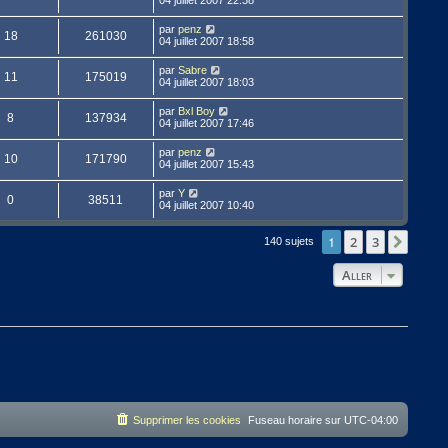
par
penz
18
261030
04 juillet 2007 18:58
par
Sabre
11
175019
04 juillet 2007 18:03
par
Bxl Boy
8
137934
04 juillet 2007 17:46
par
penz
10
171790
04 juillet 2007 15:43
par
Y
0
38511
04 juillet 2007 10:40
1
2
3
Suivan
140 sujets
Aller
Supprimer les cookies
Fuseau horaire sur
UTC-04:00