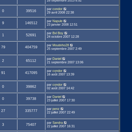
28 septembre 2013 8:52
par
condor
0
39516
29 avril 2008 22:38
par
Napule
9
146512
23 janvier 2008 12:51
par
Bxl Boy
1
52691
24 octobre 2007 12:28
par
Moutinho28
79
404759
25 septembre 2007 2:49
par
Daniel
2
65112
21 septembre 2007 13:06
par
condor
91
417095
16 août 2007 13:39
par
condor
0
39862
02 août 2007 14:42
par
Daniel
0
39738
23 juillet 2007 17:30
par
penz
27
335777
22 juillet 2007 22:49
par
Sandra
3
75407
22 juillet 2007 16:31