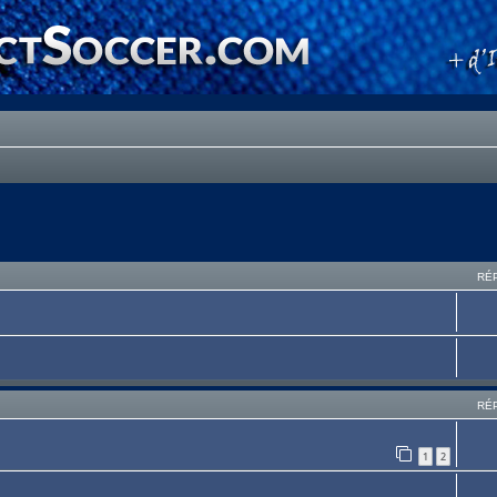
RÉ
RÉ
1
2