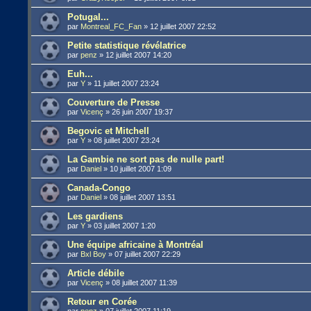
Potugal...
par
Montreal_FC_Fan
»
12 juillet 2007 22:52
Petite statistique révélatrice
par
penz
»
12 juillet 2007 14:20
Euh...
par
Y
»
11 juillet 2007 23:24
Couverture de Presse
par
Vicenç
»
26 juin 2007 19:37
Begovic et Mitchell
par
Y
»
08 juillet 2007 23:24
La Gambie ne sort pas de nulle part!
par
Daniel
»
10 juillet 2007 1:09
Canada-Congo
par
Daniel
»
08 juillet 2007 13:51
Les gardiens
par
Y
»
03 juillet 2007 1:20
Une équipe africaine à Montréal
par
Bxl Boy
»
07 juillet 2007 22:29
Article débile
par
Vicenç
»
08 juillet 2007 11:39
Retour en Corée
par
penz
»
07 juillet 2007 11:19