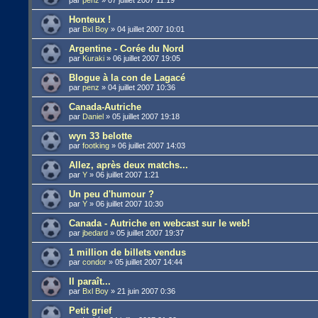
Honteux !
par
Bxl Boy
»
04 juillet 2007 10:01
Argentine - Corée du Nord
par
Kuraki
»
06 juillet 2007 19:05
Blogue à la con de Lagacé
par
penz
»
04 juillet 2007 10:36
Canada-Autriche
par
Daniel
»
05 juillet 2007 19:18
wyn 33 belotte
par
footking
»
06 juillet 2007 14:03
Allez, après deux matchs...
par
Y
»
06 juillet 2007 1:21
Un peu d'humour ?
par
Y
»
06 juillet 2007 10:30
Canada - Autriche en webcast sur le web!
par
jbedard
»
05 juillet 2007 19:37
1 million de billets vendus
par
condor
»
05 juillet 2007 14:44
Il paraît...
par
Bxl Boy
»
21 juin 2007 0:36
Petit grief