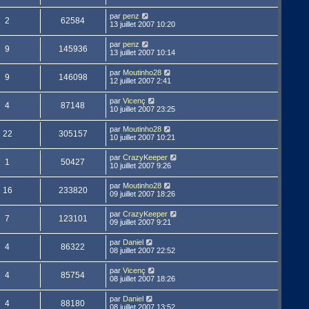
par
penz
2
62584
13 juillet 2007 10:20
par
penz
9
145936
13 juillet 2007 10:14
par
Moutinho28
9
146098
12 juillet 2007 2:41
par
Vicenç
4
87148
10 juillet 2007 23:25
par
Moutinho28
22
305157
10 juillet 2007 10:21
par
CrazyKeeper
1
50427
10 juillet 2007 9:26
par
Moutinho28
16
233820
09 juillet 2007 18:26
par
CrazyKeeper
7
123101
09 juillet 2007 9:21
par
Daniel
4
86322
08 juillet 2007 22:52
par
Vicenç
4
85754
08 juillet 2007 18:26
par
Daniel
4
88180
08 juillet 2007 13:52