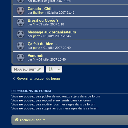
par
Invité
»
04 juillet 2007 21:39
Canada - Chili
par
Bxl Boy
»
01 juillet 2007 21:49
Brésil ou Corée ?
par
Y
»
03 juillet 2007 1:18
Message aux organisateurs
par
penz
»
01 juillet 2007 20:46
Ça fait du bien...
par
penz
»
01 juillet 2007 20:40
Vendredi
par
Y
»
04 juillet 2007 10:40
Nouveau sujet
Revenir à l’accueil du forum
PERMISSIONS DU FORUM
Vous
ne pouvez pas
publier de nouveaux sujets dans ce forum
Vous
ne pouvez pas
répondre aux sujets dans ce forum
Vous
ne pouvez pas
modifier vos messages dans ce forum
Vous
ne pouvez pas
supprimer vos messages dans ce forum
Accueil du forum