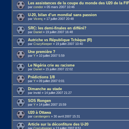
Les assistances de la coupe du monde des U20 de la FI
par
condor
»
05 mars 2007 10:46
U-20, bilan d’un mondial sans passion
par
Vicenç
»
17 juillet 2007 20:48
SRC: les demi-finales en différé?
par
Daniel
»
19 juillet 2007 16:48
Autriche vs République Tchèque (R)
par
CrazyKeeper
»
19 juillet 2007 10:40
Une première ?
par
Y
»
10 juillet 2007 5:59
Le Nigéria crie au racisme
par
Daniel
»
15 juillet 2007 22:02
Prédictions 1/8
par
Y
»
09 juillet 2007 0:01
Dimanche au stade
par
Invité
»
14 juillet 2007 21:27
SOS Rongen
par
Y
»
14 juillet 2007 15:59
U20 à Ottawa
par
carolangers
»
30 avril 2007 15:31
Article sur la déconfiture des U-20
par
CrazyKeeper
»
13 juillet 2007 8:51