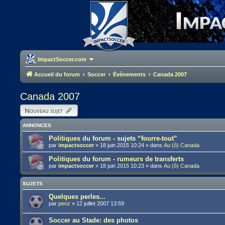
ImpactSoccer.com
Accueil du forum
Soccer
Évènements
Canada 2007
Canada 2007
Nouveau sujet
ANNONCES
Politiques du forum - sujets “fourre-tout”
par
impactsoccer
»
18 juin 2015 10:24
» dans
Au (ô) Canada
Politiques du forum - rumeurs de transferts
par
impactsoccer
»
18 juin 2015 10:23
» dans
Au (ô) Canada
SUJETS
Quelques perles...
par
penz
»
12 juillet 2007 13:59
Soccer au Stade: des photos