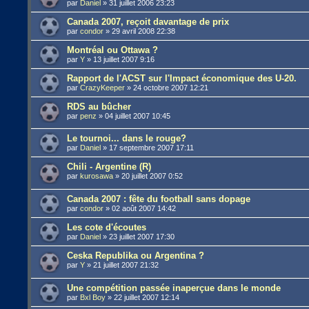
par
Daniel
»
31 juillet 2006 23:23
Canada 2007, reçoit davantage de prix
par
condor
»
29 avril 2008 22:38
Montréal ou Ottawa ?
par
Y
»
13 juillet 2007 9:16
Rapport de l'ACST sur l'Impact économique des U-20.
par
CrazyKeeper
»
24 octobre 2007 12:21
RDS au bûcher
par
penz
»
04 juillet 2007 10:45
Le tournoi... dans le rouge?
par
Daniel
»
17 septembre 2007 17:11
Chili - Argentine (R)
par
kurosawa
»
20 juillet 2007 0:52
Canada 2007 : fête du football sans dopage
par
condor
»
02 août 2007 14:42
Les cote d'écoutes
par
Daniel
»
23 juillet 2007 17:30
Ceska Republika ou Argentina ?
par
Y
»
21 juillet 2007 21:32
Une compétition passée inaperçue dans le monde
par
Bxl Boy
»
22 juillet 2007 12:14