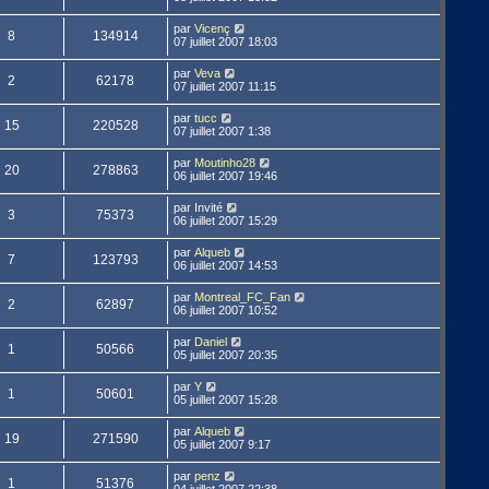
par
Vicenç
8
134914
07 juillet 2007 18:03
par
Veva
2
62178
07 juillet 2007 11:15
par
tucc
15
220528
07 juillet 2007 1:38
par
Moutinho28
20
278863
06 juillet 2007 19:46
par
Invité
3
75373
06 juillet 2007 15:29
par
Alqueb
7
123793
06 juillet 2007 14:53
par
Montreal_FC_Fan
2
62897
06 juillet 2007 10:52
par
Daniel
1
50566
05 juillet 2007 20:35
par
Y
1
50601
05 juillet 2007 15:28
par
Alqueb
19
271590
05 juillet 2007 9:17
par
penz
1
51376
04 juillet 2007 22:38