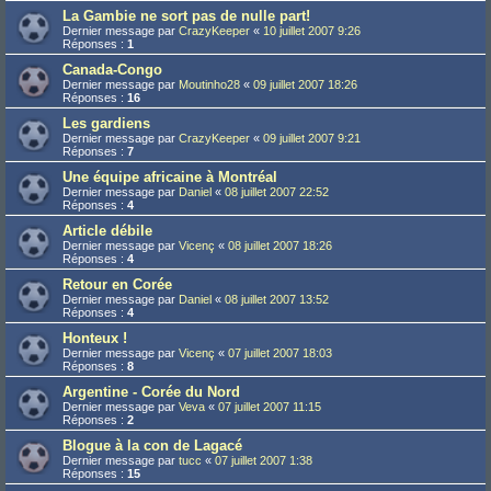
La Gambie ne sort pas de nulle part!
Dernier message par
CrazyKeeper
«
10 juillet 2007 9:26
Réponses :
1
Canada-Congo
Dernier message par
Moutinho28
«
09 juillet 2007 18:26
Réponses :
16
Les gardiens
Dernier message par
CrazyKeeper
«
09 juillet 2007 9:21
Réponses :
7
Une équipe africaine à Montréal
Dernier message par
Daniel
«
08 juillet 2007 22:52
Réponses :
4
Article débile
Dernier message par
Vicenç
«
08 juillet 2007 18:26
Réponses :
4
Retour en Corée
Dernier message par
Daniel
«
08 juillet 2007 13:52
Réponses :
4
Honteux !
Dernier message par
Vicenç
«
07 juillet 2007 18:03
Réponses :
8
Argentine - Corée du Nord
Dernier message par
Veva
«
07 juillet 2007 11:15
Réponses :
2
Blogue à la con de Lagacé
Dernier message par
tucc
«
07 juillet 2007 1:38
Réponses :
15