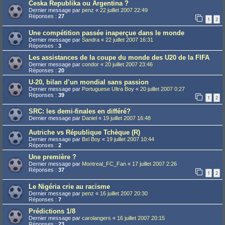
Ceska Republika ou Argentina ?
Dernier message par
penz
«
22 juillet 2007 22:49
Réponses :
27
1
2
Une compétition passée inaperçue dans le monde
Dernier message par
Sandra
«
22 juillet 2007 16:31
Réponses :
3
Les assistances de la coupe du monde des U20 de la FIFA
Dernier message par
condor
«
20 juillet 2007 23:46
Réponses :
20
U-20, bilan d’un mondial sans passion
Dernier message par
Portuguese Ultra Boy
«
20 juillet 2007 0:27
Réponses :
39
1
2
SRC: les demi-finales en différé?
Dernier message par
Daniel
«
19 juillet 2007 16:48
Autriche vs République Tchèque (R)
Dernier message par
Bxl Boy
«
19 juillet 2007 10:44
Réponses :
2
Une première ?
Dernier message par
Montreal_FC_Fan
«
17 juillet 2007 2:26
Réponses :
37
1
2
Le Nigéria crie au racisme
Dernier message par
penz
«
16 juillet 2007 20:30
Réponses :
7
Prédictions 1/8
Dernier message par
carolangers
«
16 juillet 2007 20:15
Réponses :
23