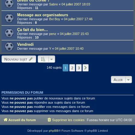
Brésil ou Corée ?
Dernier message par
Sabre
«
04 juillet 2007 18:03
Réponses :
11
Message aux organisateurs
Dernier message par
Bxl Boy
«
04 juillet 2007 17:46
Réponses :
8
Ça fait du bien...
Dernier message par
penz
«
04 juillet 2007 15:43
Réponses :
10
Vendredi
Dernier message par
Y
«
04 juillet 2007 10:40
Nouveau sujet
1
2
3
Suivant
140 sujets
Aller
PERMISSIONS DU FORUM
Vous
ne pouvez pas
publier de nouveaux sujets dans ce forum
Vous
ne pouvez pas
répondre aux sujets dans ce forum
Vous
ne pouvez pas
modifier vos messages dans ce forum
Vous
ne pouvez pas
supprimer vos messages dans ce forum
Accueil du forum
Supprimer les cookies
Fuseau horaire sur
UTC-04:00
Développé par
phpBB
® Forum Software © phpBB Limited