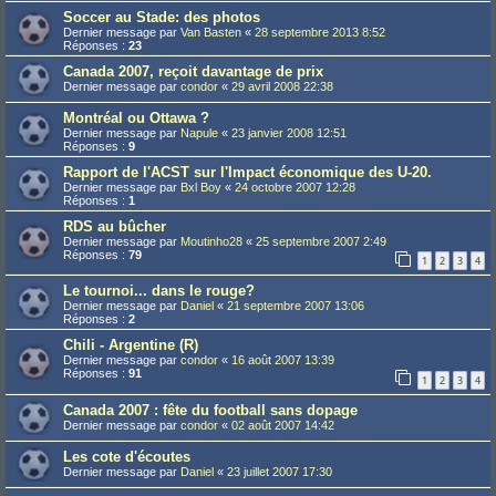
Soccer au Stade: des photos
Dernier message par
Van Basten
«
28 septembre 2013 8:52
Réponses :
23
Canada 2007, reçoit davantage de prix
Dernier message par
condor
«
29 avril 2008 22:38
Montréal ou Ottawa ?
Dernier message par
Napule
«
23 janvier 2008 12:51
Réponses :
9
Rapport de l'ACST sur l'Impact économique des U-20.
Dernier message par
Bxl Boy
«
24 octobre 2007 12:28
Réponses :
1
RDS au bûcher
Dernier message par
Moutinho28
«
25 septembre 2007 2:49
Réponses :
79
1
2
3
4
Le tournoi... dans le rouge?
Dernier message par
Daniel
«
21 septembre 2007 13:06
Réponses :
2
Chili - Argentine (R)
Dernier message par
condor
«
16 août 2007 13:39
Réponses :
91
1
2
3
4
Canada 2007 : fête du football sans dopage
Dernier message par
condor
«
02 août 2007 14:42
Les cote d'écoutes
Dernier message par
Daniel
«
23 juillet 2007 17:30