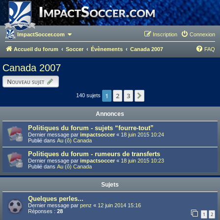
ImpactSoccer.com
Inscription
Connexion
Accueil du forum
Soccer
Évènements
Canada 2007
FAQ
Canada 2007
Nouveau sujet
1
2
3
Suivant
140 sujets
Annonces
Politiques du forum - sujets “fourre-tout”
Dernier message par
impactsoccer
«
18 juin 2015 10:24
Publié dans
Au (ô) Canada
Politiques du forum - rumeurs de transferts
Dernier message par
impactsoccer
«
18 juin 2015 10:23
Publié dans
Au (ô) Canada
Sujets
Quelques perles...
Dernier message par
penz
«
12 juin 2014 15:16
Réponses :
28
1
2