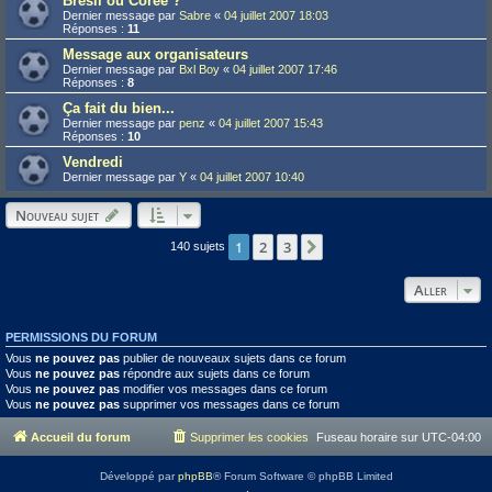
Brésil ou Corée ?
Dernier message par
Sabre
«
04 juillet 2007 18:03
Réponses :
11
Message aux organisateurs
Dernier message par
Bxl Boy
«
04 juillet 2007 17:46
Réponses :
8
Ça fait du bien...
Dernier message par
penz
«
04 juillet 2007 15:43
Réponses :
10
Vendredi
Dernier message par
Y
«
04 juillet 2007 10:40
Nouveau sujet
1
2
3
Suivant
140 sujets
Aller
PERMISSIONS DU FORUM
Vous
ne pouvez pas
publier de nouveaux sujets dans ce forum
Vous
ne pouvez pas
répondre aux sujets dans ce forum
Vous
ne pouvez pas
modifier vos messages dans ce forum
Vous
ne pouvez pas
supprimer vos messages dans ce forum
Accueil du forum
Supprimer les cookies
Fuseau horaire sur
UTC-04:00
Développé par
phpBB
® Forum Software © phpBB Limited