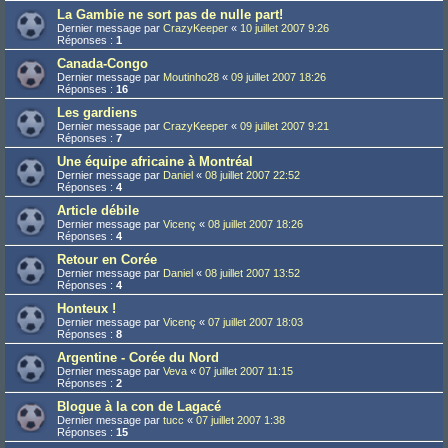
La Gambie ne sort pas de nulle part!
Dernier message par
CrazyKeeper
«
10 juillet 2007 9:26
Réponses :
1
Canada-Congo
Dernier message par
Moutinho28
«
09 juillet 2007 18:26
Réponses :
16
Les gardiens
Dernier message par
CrazyKeeper
«
09 juillet 2007 9:21
Réponses :
7
Une équipe africaine à Montréal
Dernier message par
Daniel
«
08 juillet 2007 22:52
Réponses :
4
Article débile
Dernier message par
Vicenç
«
08 juillet 2007 18:26
Réponses :
4
Retour en Corée
Dernier message par
Daniel
«
08 juillet 2007 13:52
Réponses :
4
Honteux !
Dernier message par
Vicenç
«
07 juillet 2007 18:03
Réponses :
8
Argentine - Corée du Nord
Dernier message par
Veva
«
07 juillet 2007 11:15
Réponses :
2
Blogue à la con de Lagacé
Dernier message par
tucc
«
07 juillet 2007 1:38
Réponses :
15