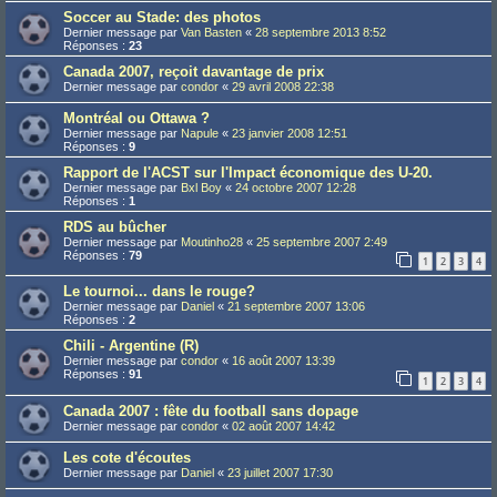
Soccer au Stade: des photos
Dernier message par
Van Basten
«
28 septembre 2013 8:52
Réponses :
23
Canada 2007, reçoit davantage de prix
Dernier message par
condor
«
29 avril 2008 22:38
Montréal ou Ottawa ?
Dernier message par
Napule
«
23 janvier 2008 12:51
Réponses :
9
Rapport de l'ACST sur l'Impact économique des U-20.
Dernier message par
Bxl Boy
«
24 octobre 2007 12:28
Réponses :
1
RDS au bûcher
Dernier message par
Moutinho28
«
25 septembre 2007 2:49
Réponses :
79
1
2
3
4
Le tournoi... dans le rouge?
Dernier message par
Daniel
«
21 septembre 2007 13:06
Réponses :
2
Chili - Argentine (R)
Dernier message par
condor
«
16 août 2007 13:39
Réponses :
91
1
2
3
4
Canada 2007 : fête du football sans dopage
Dernier message par
condor
«
02 août 2007 14:42
Les cote d'écoutes
Dernier message par
Daniel
«
23 juillet 2007 17:30