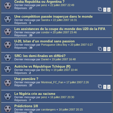
Ceska Republika ou Argentina ?
Dernier message par
penz
«
22 juillet 2007 22:49
Réponses :
27
1
2
Une compétition passée inaperçue dans le monde
Dernier message par
Sandra
«
22 juillet 2007 16:31
Réponses :
3
Les assistances de la coupe du monde des U20 de la FIFA
Dernier message par
condor
«
20 juillet 2007 23:46
Réponses :
20
U-20, bilan d’un mondial sans passion
Dernier message par
Portuguese Ultra Boy
«
20 juillet 2007 0:27
Réponses :
39
1
2
SRC: les demi-finales en différé?
Dernier message par
Daniel
«
19 juillet 2007 16:48
Autriche vs République Tchèque (R)
Dernier message par
Bxl Boy
«
19 juillet 2007 10:44
Réponses :
2
Une première ?
Dernier message par
Montreal_FC_Fan
«
17 juillet 2007 2:26
Réponses :
37
1
2
Le Nigéria crie au racisme
Dernier message par
penz
«
16 juillet 2007 20:30
Réponses :
7
Prédictions 1/8
Dernier message par
carolangers
«
16 juillet 2007 20:15
Réponses :
23