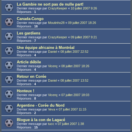
La Gambie ne sort pas de nulle part!
Dernier message par
CrazyKeeper
«
10 juillet 2007 9:26
Réponses :
1
Canada-Congo
Dernier message par
Moutinho28
«
09 juillet 2007 18:26
Réponses :
16
Les gardiens
Dernier message par
CrazyKeeper
«
09 juillet 2007 9:21
Réponses :
7
Une équipe africaine à Montréal
Dernier message par
Daniel
«
08 juillet 2007 22:52
Réponses :
4
Article débile
Dernier message par
Vicenç
«
08 juillet 2007 18:26
Réponses :
4
Retour en Corée
Dernier message par
Daniel
«
08 juillet 2007 13:52
Réponses :
4
Honteux !
Dernier message par
Vicenç
«
07 juillet 2007 18:03
Réponses :
8
Argentine - Corée du Nord
Dernier message par
Veva
«
07 juillet 2007 11:15
Réponses :
2
Blogue à la con de Lagacé
Dernier message par
tucc
«
07 juillet 2007 1:38
Réponses :
15