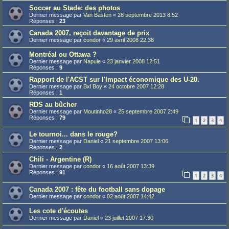
Soccer au Stade: des photos
Dernier message par
Van Basten
«
28 septembre 2013 8:52
Réponses :
23
Canada 2007, reçoit davantage de prix
Dernier message par
condor
«
29 avril 2008 22:38
Montréal ou Ottawa ?
Dernier message par
Napule
«
23 janvier 2008 12:51
Réponses :
9
Rapport de l'ACST sur l'Impact économique des U-20.
Dernier message par
Bxl Boy
«
24 octobre 2007 12:28
Réponses :
1
RDS au bûcher
Dernier message par
Moutinho28
«
25 septembre 2007 2:49
Réponses :
79
1
2
3
4
Le tournoi... dans le rouge?
Dernier message par
Daniel
«
21 septembre 2007 13:06
Réponses :
2
Chili - Argentine (R)
Dernier message par
condor
«
16 août 2007 13:39
Réponses :
91
1
2
3
4
Canada 2007 : fête du football sans dopage
Dernier message par
condor
«
02 août 2007 14:42
Les cote d'écoutes
Dernier message par
Daniel
«
23 juillet 2007 17:30