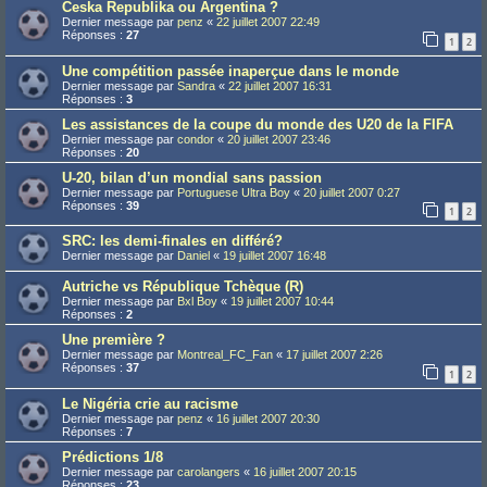
Ceska Republika ou Argentina ?
Dernier message par
penz
«
22 juillet 2007 22:49
Réponses :
27
1
2
Une compétition passée inaperçue dans le monde
Dernier message par
Sandra
«
22 juillet 2007 16:31
Réponses :
3
Les assistances de la coupe du monde des U20 de la FIFA
Dernier message par
condor
«
20 juillet 2007 23:46
Réponses :
20
U-20, bilan d’un mondial sans passion
Dernier message par
Portuguese Ultra Boy
«
20 juillet 2007 0:27
Réponses :
39
1
2
SRC: les demi-finales en différé?
Dernier message par
Daniel
«
19 juillet 2007 16:48
Autriche vs République Tchèque (R)
Dernier message par
Bxl Boy
«
19 juillet 2007 10:44
Réponses :
2
Une première ?
Dernier message par
Montreal_FC_Fan
«
17 juillet 2007 2:26
Réponses :
37
1
2
Le Nigéria crie au racisme
Dernier message par
penz
«
16 juillet 2007 20:30
Réponses :
7
Prédictions 1/8
Dernier message par
carolangers
«
16 juillet 2007 20:15
Réponses :
23