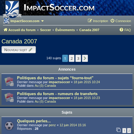
ImpactSoccer.com
Inscription
Connexion
Accueil du forum
Soccer
Évènements
Canada 2007
FAQ
Canada 2007
Nouveau sujet
1
2
3
Suivant
140 sujets
Annonces
Politiques du forum - sujets “fourre-tout”
Dernier message par
impactsoccer
«
18 juin 2015 10:24
Publié dans
Au (ô) Canada
Politiques du forum - rumeurs de transferts
Dernier message par
impactsoccer
«
18 juin 2015 10:23
Publié dans
Au (ô) Canada
Sujets
Quelques perles...
Dernier message par
penz
«
12 juin 2014 15:16
Réponses :
28
1
2