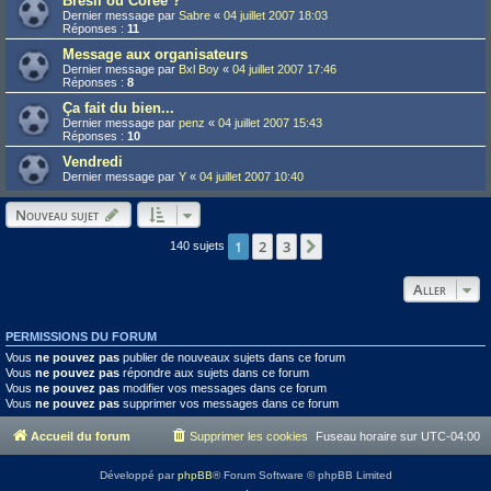
Brésil ou Corée ?
Dernier message par
Sabre
«
04 juillet 2007 18:03
Réponses :
11
Message aux organisateurs
Dernier message par
Bxl Boy
«
04 juillet 2007 17:46
Réponses :
8
Ça fait du bien...
Dernier message par
penz
«
04 juillet 2007 15:43
Réponses :
10
Vendredi
Dernier message par
Y
«
04 juillet 2007 10:40
Nouveau sujet
1
2
3
Suivant
140 sujets
Aller
PERMISSIONS DU FORUM
Vous
ne pouvez pas
publier de nouveaux sujets dans ce forum
Vous
ne pouvez pas
répondre aux sujets dans ce forum
Vous
ne pouvez pas
modifier vos messages dans ce forum
Vous
ne pouvez pas
supprimer vos messages dans ce forum
Accueil du forum
Supprimer les cookies
Fuseau horaire sur
UTC-04:00
Développé par
phpBB
® Forum Software © phpBB Limited