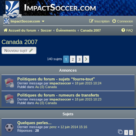
ImpactSoccer.com
Inscription
Connexion
Accueil du forum
Soccer
Évènements
Canada 2007
FAQ
Canada 2007
Nouveau sujet
1
2
3
Suivant
140 sujets
Annonces
Politiques du forum - sujets “fourre-tout”
Dernier message par
impactsoccer
«
18 juin 2015 10:24
Publié dans
Au (ô) Canada
Politiques du forum - rumeurs de transferts
Dernier message par
impactsoccer
«
18 juin 2015 10:23
Publié dans
Au (ô) Canada
Sujets
Quelques perles...
Dernier message par
penz
«
12 juin 2014 15:16
Réponses :
28
1
2