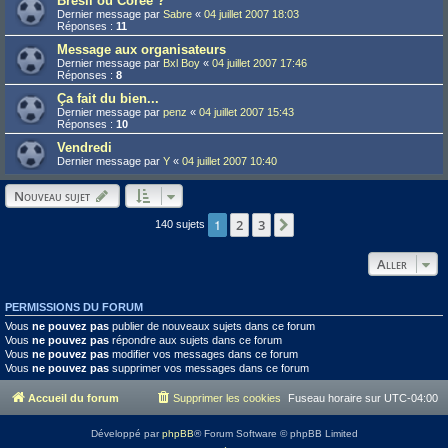
Brésil ou Corée ?
Dernier message par
Sabre
«
04 juillet 2007 18:03
Réponses :
11
Message aux organisateurs
Dernier message par
Bxl Boy
«
04 juillet 2007 17:46
Réponses :
8
Ça fait du bien...
Dernier message par
penz
«
04 juillet 2007 15:43
Réponses :
10
Vendredi
Dernier message par
Y
«
04 juillet 2007 10:40
Nouveau sujet
1
2
3
Suivant
140 sujets
Aller
PERMISSIONS DU FORUM
Vous
ne pouvez pas
publier de nouveaux sujets dans ce forum
Vous
ne pouvez pas
répondre aux sujets dans ce forum
Vous
ne pouvez pas
modifier vos messages dans ce forum
Vous
ne pouvez pas
supprimer vos messages dans ce forum
Accueil du forum
Supprimer les cookies
Fuseau horaire sur
UTC-04:00
Développé par
phpBB
® Forum Software © phpBB Limited