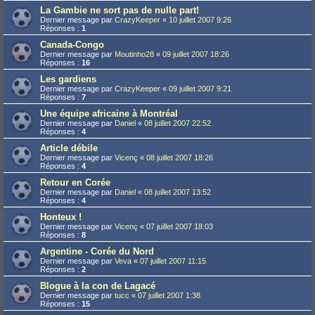
La Gambie ne sort pas de nulle part!
Dernier message par
CrazyKeeper
«
10 juillet 2007 9:26
Réponses :
1
Canada-Congo
Dernier message par
Moutinho28
«
09 juillet 2007 18:26
Réponses :
16
Les gardiens
Dernier message par
CrazyKeeper
«
09 juillet 2007 9:21
Réponses :
7
Une équipe africaine à Montréal
Dernier message par
Daniel
«
08 juillet 2007 22:52
Réponses :
4
Article débile
Dernier message par
Vicenç
«
08 juillet 2007 18:26
Réponses :
4
Retour en Corée
Dernier message par
Daniel
«
08 juillet 2007 13:52
Réponses :
4
Honteux !
Dernier message par
Vicenç
«
07 juillet 2007 18:03
Réponses :
8
Argentine - Corée du Nord
Dernier message par
Veva
«
07 juillet 2007 11:15
Réponses :
2
Blogue à la con de Lagacé
Dernier message par
tucc
«
07 juillet 2007 1:38
Réponses :
15