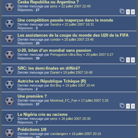
Ceska Republika ou Argentina ?
Dernier message par
penz
«
22 juillet 2007 22:49
Réponses :
27
1
2
Une compétition passée inaperçue dans le monde
Dernier message par
Sandra
«
22 juillet 2007 16:31
Réponses :
3
Les assistances de la coupe du monde des U20 de la FIFA
Dernier message par
condor
«
20 juillet 2007 23:46
Réponses :
20
U-20, bilan d’un mondial sans passion
Dernier message par
Portuguese Ultra Boy
«
20 juillet 2007 0:27
Réponses :
39
1
2
SRC: les demi-finales en différé?
Dernier message par
Daniel
«
19 juillet 2007 16:48
Autriche vs République Tchèque (R)
Dernier message par
Bxl Boy
«
19 juillet 2007 10:44
Réponses :
2
Une première ?
Dernier message par
Montreal_FC_Fan
«
17 juillet 2007 2:26
Réponses :
37
1
2
Le Nigéria crie au racisme
Dernier message par
penz
«
16 juillet 2007 20:30
Réponses :
7
Prédictions 1/8
Dernier message par
carolangers
«
16 juillet 2007 20:15
Réponses :
23