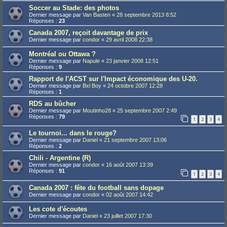
Soccer au Stade: des photos
Dernier message par
Van Basten
«
28 septembre 2013 8:52
Réponses :
23
Canada 2007, reçoit davantage de prix
Dernier message par
condor
«
29 avril 2008 22:38
Montréal ou Ottawa ?
Dernier message par
Napule
«
23 janvier 2008 12:51
Réponses :
9
Rapport de l'ACST sur l'Impact économique des U-20.
Dernier message par
Bxl Boy
«
24 octobre 2007 12:28
Réponses :
1
RDS au bûcher
Dernier message par
Moutinho28
«
25 septembre 2007 2:49
Réponses :
79
1
2
3
4
Le tournoi... dans le rouge?
Dernier message par
Daniel
«
21 septembre 2007 13:06
Réponses :
2
Chili - Argentine (R)
Dernier message par
condor
«
16 août 2007 13:39
Réponses :
91
1
2
3
4
Canada 2007 : fête du football sans dopage
Dernier message par
condor
«
02 août 2007 14:42
Les cote d'écoutes
Dernier message par
Daniel
«
23 juillet 2007 17:30