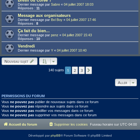
Brésil ou Corée ?
Dernier message par
Sabre
«
04 juillet 2007 18:03
Réponses :
11
Message aux organisateurs
Dernier message par
Bxl Boy
«
04 juillet 2007 17:46
Réponses :
8
Ça fait du bien...
Dernier message par
penz
«
04 juillet 2007 15:43
Réponses :
10
Vendredi
Dernier message par
Y
«
04 juillet 2007 10:40
Nouveau sujet
1
2
3
Suivant
140 sujets
Aller
PERMISSIONS DU FORUM
Vous
ne pouvez pas
publier de nouveaux sujets dans ce forum
Vous
ne pouvez pas
répondre aux sujets dans ce forum
Vous
ne pouvez pas
modifier vos messages dans ce forum
Vous
ne pouvez pas
supprimer vos messages dans ce forum
Accueil du forum
Supprimer les cookies
Fuseau horaire sur
UTC-04:00
Développé par
phpBB
® Forum Software © phpBB Limited