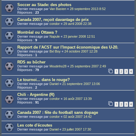
Soccer au Stade: des photos
Dernier message par
Van Basten
«
28 septembre 2013 8:52
Réponses :
23
Canada 2007, reçoit davantage de prix
Dernier message par
condor
«
29 avril 2008 22:38
Montréal ou Ottawa ?
Dernier message par
Napule
«
23 janvier 2008 12:51
Réponses :
9
Rapport de l'ACST sur l'Impact économique des U-20.
Dernier message par
Bxl Boy
«
24 octobre 2007 12:28
Réponses :
1
RDS au bûcher
Dernier message par
Moutinho28
«
25 septembre 2007 2:49
Réponses :
79
1
2
3
4
Le tournoi... dans le rouge?
Dernier message par
Daniel
«
21 septembre 2007 13:06
Réponses :
2
Chili - Argentine (R)
Dernier message par
condor
«
16 août 2007 13:39
Réponses :
91
1
2
3
4
Canada 2007 : fête du football sans dopage
Dernier message par
condor
«
02 août 2007 14:42
Les cote d'écoutes
Dernier message par
Daniel
«
23 juillet 2007 17:30