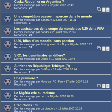
Ceska Republika ou Argentina ?
Dernier message par
penz
«
22 juillet 2007 22:49
Réponses :
27
1
2
Une compétition passée inaperçue dans le monde
Dernier message par
Sandra
«
22 juillet 2007 16:31
Réponses :
3
Les assistances de la coupe du monde des U20 de la FIFA
Dernier message par
condor
«
20 juillet 2007 23:46
Réponses :
20
U-20, bilan d’un mondial sans passion
Dernier message par
Portuguese Ultra Boy
«
20 juillet 2007 0:27
Réponses :
39
1
2
SRC: les demi-finales en différé?
Dernier message par
Daniel
«
19 juillet 2007 16:48
Autriche vs République Tchèque (R)
Dernier message par
Bxl Boy
«
19 juillet 2007 10:44
Réponses :
2
Une première ?
Dernier message par
Montreal_FC_Fan
«
17 juillet 2007 2:26
Réponses :
37
1
2
Le Nigéria crie au racisme
Dernier message par
penz
«
16 juillet 2007 20:30
Réponses :
7
Prédictions 1/8
Dernier message par
carolangers
«
16 juillet 2007 20:15
Réponses :
23