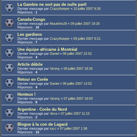
La Gambie ne sort pas de nulle part!
Dernier message par
CrazyKeeper
«
10 juillet 2007 9:26
Réponses :
1
Canada-Congo
Dernier message par
Moutinho28
«
09 juillet 2007 18:26
Réponses :
16
Les gardiens
Dernier message par
CrazyKeeper
«
09 juillet 2007 9:21
Réponses :
7
Une équipe africaine à Montréal
Dernier message par
Daniel
«
08 juillet 2007 22:52
Réponses :
4
Article débile
Dernier message par
Vicenç
«
08 juillet 2007 18:26
Réponses :
4
Retour en Corée
Dernier message par
Daniel
«
08 juillet 2007 13:52
Réponses :
4
Honteux !
Dernier message par
Vicenç
«
07 juillet 2007 18:03
Réponses :
8
Argentine - Corée du Nord
Dernier message par
Veva
«
07 juillet 2007 11:15
Réponses :
2
Blogue à la con de Lagacé
Dernier message par
tucc
«
07 juillet 2007 1:38
Réponses :
15