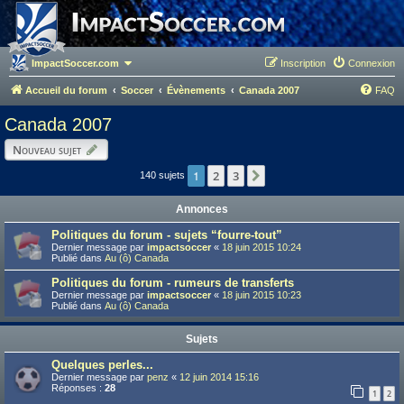
ImpactSoccer.com
Inscription
Connexion
Accueil du forum
Soccer
Évènements
Canada 2007
FAQ
Canada 2007
Nouveau sujet
1
2
3
Suivant
140 sujets
Annonces
Politiques du forum - sujets “fourre-tout”
Dernier message par
impactsoccer
«
18 juin 2015 10:24
Publié dans
Au (ô) Canada
Politiques du forum - rumeurs de transferts
Dernier message par
impactsoccer
«
18 juin 2015 10:23
Publié dans
Au (ô) Canada
Sujets
Quelques perles...
Dernier message par
penz
«
12 juin 2014 15:16
Réponses :
28
1
2